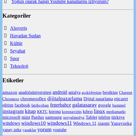
Yoğun olarak hangi Youtube kanallarını izliyorum?
Kategoriler
Alışveriş
Havadan Sudan
Kültür
Seyahat
Spor
Teknoloji
Etiketler
android
amazon
anadoluüniversitesi
beşiktaş
antalya
açıköğretim
Chatgpt
dijitalpazarlama
chromeosflex
eticaret
Chromeos
Dijital pazarlama
galatasaray
fenerbahçe
eğitim
facebook
google
fatihçoban
hummel
kitap
linux
instagram
korona
KKTC
koronavirüs
kıbrıs
mediamarkt
Tablet
microsoft
mint
Pardus
samsung
telefon
türkiye
sosyalmedya
windows11
windows10
windows
Windows 11
Yapayzeka
xiaomi
yorum
yapay zeka
yasaklar
youtube