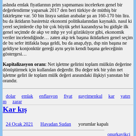
aslında emlak fiyatlarının prim yapmaması incelerken genel bir
değerlendirme yaparsak 2017 den beri türkiye de müthiş bir
fakirleşme var. 50 bin liraya satılan arabalar şu an 160-170 bin lira.
bu da iktidarın basiretsiz ekonomi politikalarından kaynaklı. nasıl ki
yerel seçimlerde chp bir çok büyük şehri kazandıysa bu gidişle ilk
genel seçimde de akp ve mhp ye yol gözüküyor gibi, ekonomik
veriler incelendiğinde… zaten akp tek başına iktidarken genel seçim
de bu sefer ittifakla başa geldi, bu da anap,dyp, dsp nin başına ne
geldiyse konjonktür gereği aynı şeyin kendi başına geleceğinin
göstergesi…
Kapitalizasyon oranı
: Net işletme gelirini toplam mülkün değerine
dönüştürmek için kullanılan değerdir. Bu değer tek bir yılın net
işletme geliri ile toplam mülk değeri arasındaki ilişkiyi yansıtan bir
orandır.
dolar
emlak
enflasyon
fiyat
gayrimenkul
kar
yatırı
m
zarar
Kar kış
Kar
24 Ocak 2021
Havadan Sudan
yorumlar kapalı
kış
onurkayikci
için