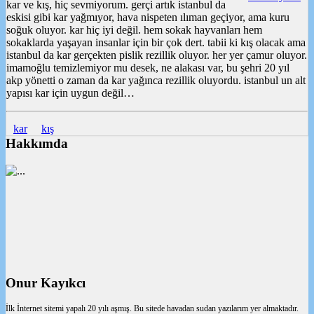
kar ve kış, hiç sevmiyorum. gerçi artık istanbul da
eskisi gibi kar yağmıyor, hava nispeten ılıman geçiyor, ama kuru
soğuk oluyor. kar hiç iyi değil. hem sokak hayvanları hem
sokaklarda yaşayan insanlar için bir çok dert. tabii ki kış olacak ama
istanbul da kar gerçekten pislik rezillik oluyor. her yer çamur oluyor.
imamoğlu temizlemiyor mu desek, ne alakası var, bu şehri 20 yıl
akp yönetti o zaman da kar yağınca rezillik oluyordu. istanbul un alt
yapısı kar için uygun değil…
kar
kış
Hakkımda
Onur Kayıkcı
İlk İnternet sitemi yapalı 20 yılı aşmış. Bu sitede havadan sudan yazılarım yer almaktadır.