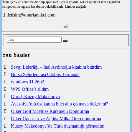
Tüm içerikler kendime ait olup sponsorlu içerik yoktur. görsel içerikler için aşağıdaki
simgeden instagram hesabıma bakabilirsiniz. Linkler aşağıda!
iletisim@onurkayikci.com
Son Yazılar
Sevgi Liderliği – İnal Aydınoğlu kitabını bitirdim
Bursa Şehirlerarası Otobüs Terminali
windows 11 26h2
WPS Office’i sildim
Ohrid, Kuzey Makedonya
Ayasofya’nın üst katına bilet alıp çıkmaya değer mi?
Ülker Golf Mcvities Karamelli Dondurma
Ülker Cocostar ve Algida Milka Oreo dondurma
Kuzey Makedonya’da Türk düşmanlığı görmedim