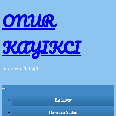
ONUR
KAYIKCI
İnternet Günlüğü
Toggle navigation
Başlangıç
Havadan Sudan