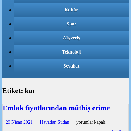
Kültür
Spor
Alışveriş
Teknoloji
Seyahat
Etiket:
kar
Emlak fiyatlarından müthiş erime
Emlak
20 Nisan 2021
Havadan Sudan
yorumlar kapalı
fiyatlarından