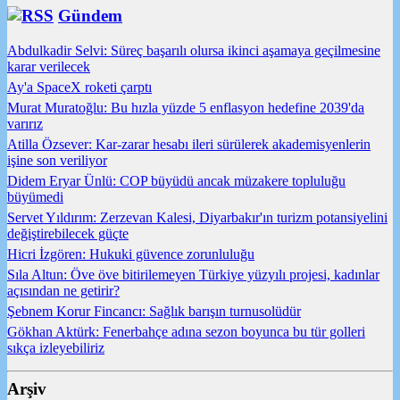
Gündem
Abdulkadir Selvi: Süreç başarılı olursa ikinci aşamaya geçilmesine
karar verilecek
Ay'a SpaceX roketi çarptı
Murat Muratoğlu: Bu hızla yüzde 5 enflasyon hedefine 2039'da
varırız
Atilla Özsever: Kar-zarar hesabı ileri sürülerek akademisyenlerin
işine son veriliyor
Didem Eryar Ünlü: COP büyüdü ancak müzakere topluluğu
büyümedi
Servet Yıldırım: Zerzevan Kalesi, Diyarbakır'ın turizm potansiyelini
değiştirebilecek güçte
Hicri İzgören: Hukuki güvence zorunluluğu
Sıla Altun: Öve öve bitirilemeyen Türkiye yüzyılı projesi, kadınlar
açısından ne getirir?
Şebnem Korur Fincancı: Sağlık barışın turnusolüdür
Gökhan Aktürk: Fenerbahçe adına sezon boyunca bu tür golleri
sıkça izleyebiliriz
Arşiv