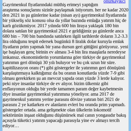
onurkayikci
müthiş
Gayrimenkul fiyatlarındaki müthiş erimeyi yaptığım
erime
araştırma sonuçlarını sizinle paylaşmak istiyorum. her ne kadar 2020
için
den 2021 in şu günlerine kadar (nisan ayı) gayrimenkul fiyatlarında
bir yükseliş söz konusu olsa da yıllar bazında emlağa yatırım hiç de
karlı gözükmüyor. 2017 yılında 600 bin liraya yaklaşık 180 bin
dolara satılan bir gayrimenkul 2021 e geldiğimiz şu günlerde anca
680 bin – 700 bin bandında satılırken ilgili tarihlerde doların 3.2-3.3
lira olduğunu tespit edersek bugünkü 8 liralık dolar kuruyla emlak
fiyatların prim yapmak bir yana dursun geri gittiğini görüyoruz. yeni
işe başlayan genç birinin ev alması 3-4 bin lira maaşlarla neredeyse
imkansız. ekonomistlerin yorumlarına göre türkiye de gayrimenkul
yatırımın geri dönüşü 30 yılı buluyor ve bu çok uzun bir süre.
kapitilizasyon oranı (*) gibi göstergeler ile yatırımın geri dönüşünü
karşılaştırmaya kalktığımız da bu oranın konutlarda yüzde 7-9 gibi
olması gerekirken şu an mevcut yapıda oran yüzde 3 lerde kalıyor.
peki niye insanlar türkiye de ev alıyor. bizim ülkemiz gibi
enflasyonun olduğu bir yerde tamamen param değer kaybetmesin
diye insanlar gayrimenkul yatırımına yöneliyor. ama 2017 de
gayrimenkul yatırımı yerine parasını dövize yatıran biri 2021 de
parasını 2 ye katlarken ev alanların evleri bu oranda prim yapmadı.
göstergeler ortada. ama gelişmekte olan ülkelerin lokomotif
sektörünün inşaat olduğunu düşünürsek mal canın yongasıdır bakış
açısıyla tüketici yatırım yapacağı parasıyla yine ev almayı tercih
ediyor…