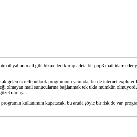
mail yahoo mail gibi hizmetleri kurup adeta bir pop3 mail idare eder gi
larak gelen ücretli outlook programının yanında, bir de internet explorer
i olmayan mail sunucularına bağlanmak tek tıkla mümkün olmuyordu. işt
a güzel olmuş…
ogramın kullanımını kapatacak. bu arada şöyle bir risk de var, programı