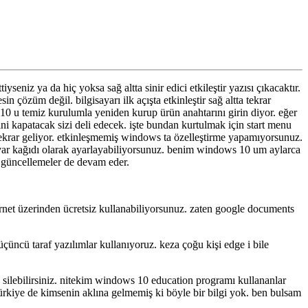
niz ya da hiç yoksa sağ altta sinir edici etkileştir yazısı çıkacaktır.
sin çözüm değil. bilgisayarı ilk açışta etkinleştir sağ altta tekrar
s 10 u temiz kurulumla yeniden kurup ürün anahtarını girin diyor. eğer
i kapatacak sizi deli edecek. işte bundan kurtulmak için start menu
krar geliyor. etkinleşmemiş windows ta özelleştirme yapamıyorsunuz.
duvar kağıdı olarak ayarlayabiliyorsunuz. benim windows 10 um aylarca
 güncellemeler de devam eder.
rnet üzerinden ücretsiz kullanabiliyorsunuz. zaten google documents
üçüncü taraf yazılımlar kullanıyoruz. keza çoğu kişi edge i bile
n silebilirsiniz. nitekim windows 10 education programı kullananlar
u türkiye de kimsenin aklına gelmemiş ki böyle bir bilgi yok. ben bulsam