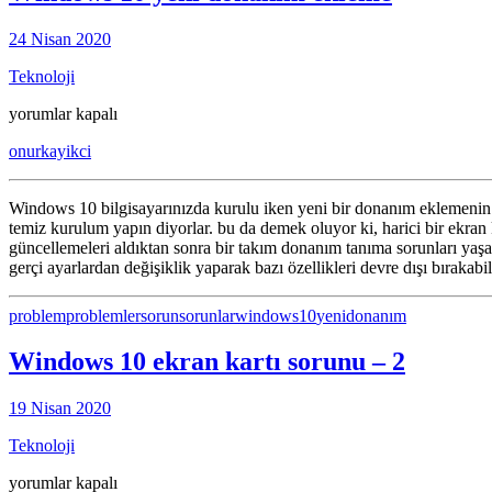
24 Nisan 2020
Teknoloji
Windows
yorumlar kapalı
10
onurkayikci
yeni
donanım
ekleme
Windows 10 bilgisayarınızda kurulu iken yeni bir donanım eklemenin t
için
temiz kurulum yapın diyorlar. bu da demek oluyor ki, harici bir ekra
güncellemeleri aldıktan sonra bir takım donanım tanıma sorunları yaş
gerçi ayarlardan değişiklik yaparak bazı özellikleri devre dışı bırak
problem
problemler
sorun
sorunlar
windows10
yenidonanım
Windows 10 ekran kartı sorunu – 2
19 Nisan 2020
Teknoloji
Windows
yorumlar kapalı