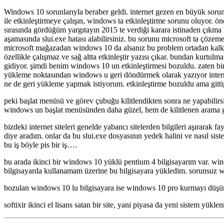
için
Windows 10 sorunlarıyla beraber geldi. internet gezen en büyük sorun is
ile etkinleştirmeye çalışın, windows ta etkinleştirme sorunu oluyor. ön
sırasında gördüğüm yargıtayın 2015 te verdiği karara istinaden çıkma b
aşamasında slui.exe hatası alabilirsiniz. bu sorunu microsoft ta çözem
microsoft mağazadan windows 10 da alsanız bu problem ortadan kalk
özellikle çalışmaz ve sağ altta etkinleştir yazısı çıkar. bundan kurtulma
gidiyor. şimdi benim windows 10 un etkinleştirmesi bozuldu. zaten bir
yükleme noktasından windows u geri döndürmek olarak yazıyor intern
ne de geri yükleme yapmak istiyorum. etkinleştirme bozuldu ama gitti
peki başlat menüsü ve görev çubuğu kilitlendikten sonra ne yapabilir
windows un başlat menüsünden daha güzel, hem de kilitlenen arama gib
bizdeki internet siteleri genelde yabancı sitelerden bilgileri aşırarak 
diye aradım. onlar da bu slui.exe dosyasının yedek halini ve nasıl s
bu iş böyle pis bir iş….
bu arada ikinci bir windows 10 yüklü pentium 4 bilgisayarım var. wind
bilgisayarda kullanamam üzerine bu bilgisayara yükledim. sorunsuz w
bozulan windows 10 lu bilgisayara ise windows 10 pro kurmayı düşün
softixir ikinci el lisans satan bir site, yani piyasa da yeni sistem yükle