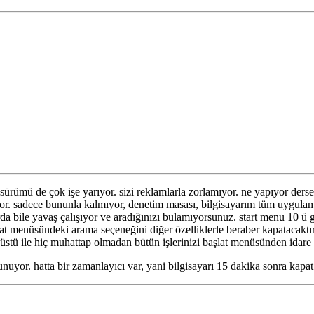
sürümü de çok işe yarıyor. sizi reklamlarla zorlamıyor. ne yapıyor der
 sadece bununla kalmıyor, denetim masası, bilgisayarım tüm uygulamala
arda bile yavaş çalışıyor ve aradığınızı bulamıyorsunuz. start menu 10 
 menüsündeki arama seçeneğini diğer özelliklerle beraber kapatacaktır
tü ile hiç muhattap olmadan bütün işlerinizi başlat menüsünden idar
nuyor. hatta bir zamanlayıcı var, yani bilgisayarı 15 dakika sonra kap