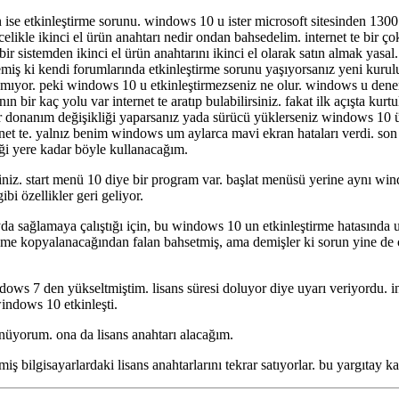
e etkinleştirme sorunu. windows 10 u ister microsoft sitesinden 1300 lira
celikle ikinci el ürün anahtarı nedir ondan bahsedelim. internet te bir 
ir sistemden ikinci el ürün anahtarını ikinci el olarak satın almak yas
emiş ki kendi forumlarında etkinleştirme sorunu yaşıyorsanız yeni kurul
mıyor. peki windows 10 u etkinleştirmezseniz ne olur. windows u den
nın bir kaç yolu var internet te aratıp bulabilirsiniz. fakat ilk açışta ku
 donanım değişikliği yaparsanız yada sürücü yüklerseniz windows 10 ürü
et te. yalnız benim windows um aylarca mavi ekran hataları verdi. son
ği yere kadar böyle kullanacağım.
siniz. start menü 10 diye bir program var. başlat menüsü yerine aynı wi
i özellikler geri geliyor.
fayda sağlamaya çalıştığı için, bu windows 10 un etkinleştirme hatasında uy
isteme kopyalanacağından falan bahsetmiş, ama demişler ki sorun yine d
ows 7 den yükseltmiştim. lisans süresi doluyor diye uyarı veriyordu. i
indows 10 etkinleşti.
üyorum. ona da lisans anahtarı alacağım.
nmiş bilgisayarlardaki lisans anahtarlarını tekrar satıyorlar. bu yargıtay k