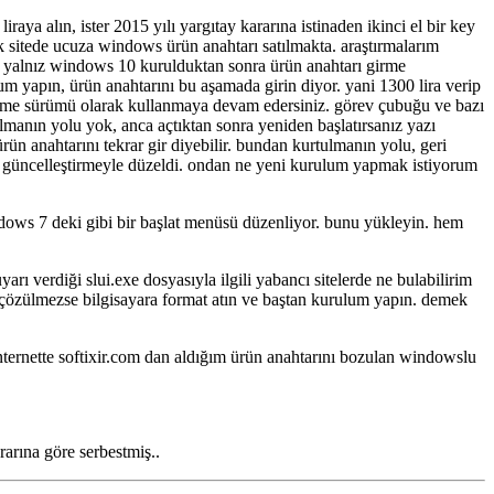
ya alın, ister 2015 yılı yargıtay kararına istinaden ikinci el bir key
çok sitede ucuza windows ürün anahtarı satılmakta. araştırmalarım
al. yalnız windows 10 kurulduktan sonra ürün anahtarı girme
um yapın, ürün anahtarını bu aşamada girin diyor. yani 1300 lira verip
eme sürümü olarak kullanmaya devam edersiniz. görev çubuğu ve bazı
rtulmanın yolu yok, anca açtıktan sonra yeniden başlatırsanız yazı
n anahtarını tekrar gir diyebilir. bundan kurtulmanın yolu, geri
 güncelleştirmeyle düzeldi. ondan ne yeni kurulum yapmak istiyorum
ndows 7 deki gibi bir başlat menüsü düzenliyor. bunu yükleyin. hem
arı verdiği slui.exe dosyasıyla ilgili yabancı sitelerde ne bulabilirim
e çözülmezse bilgisayara format atın ve baştan kurulum yapın. demek
nternette softixir.com dan aldığım ürün anahtarını bozulan windowslu
ararına göre serbestmiş..