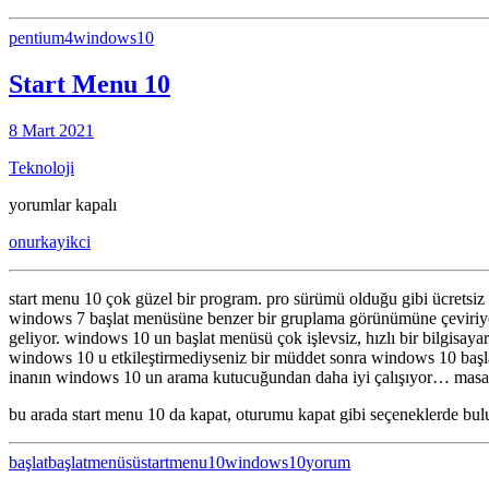
pentium4
windows10
Start Menu 10
8 Mart 2021
Teknoloji
Start
yorumlar kapalı
Menu
onurkayikci
10
için
start menu 10 çok güzel bir program. pro sürümü olduğu gibi ücretsiz 
windows 7 başlat menüsüne benzer bir gruplama görünümüne çeviriyor.
geliyor. windows 10 un başlat menüsü çok işlevsiz, hızlı bir bilgisay
windows 10 u etkileştirmediyseniz bir müddet sonra windows 10 başlat
inanın windows 10 un arama kutucuğundan daha iyi çalışıyor… masaüs
bu arada start menu 10 da kapat, oturumu kapat gibi seçeneklerde bulu
başlat
başlatmenüsü
startmenu10
windows10
yorum