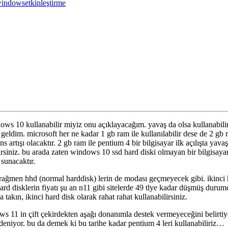
indowsetkinleştirme
ows 10 kullanabilir miyiz onu açıklayacağım. yavaş da olsa kullanabili
dim. microsoft her ne kadar 1 gb ram ile kullanılabilir dese de 2 gb 
ns artışı olacaktır. 2 gb ram ile pentium 4 bir bilgisayar ilk açılışta ya
lirsiniz. bu arada zaten windows 10 ssd hard diski olmayan bir bilgisayar
 sunacaktır.
ına rağmen hhd (normal harddisk) lerin de modası geçmeyecek gibi. ikinc
rd disklerin fiyatı şu an n11 gibi sitelerde 49 tlye kadar düşmüş durumd
takın, ikinci hard disk olarak rahat rahat kullanabilirsiniz.
s 11 in çift çekirdekten aşağı donanımla destek vermeyeceğini belirtiy
eniyor. bu da demek ki bu tarihe kadar pentium 4 leri kullanabiliriz…