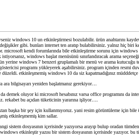
z windows 10 un etkinleştirmesi bozulabilir. ürün anahtarını kaydettiyse
eğişikler gibi. bunları internet ten aratıp bulabilirsiniz. yalnız hiç biri ke
yor. microsoft kendi forumlarında bile etkinleştirme sorunu için window
 istiyorsanız, windows başlat menüsünü sınırlandıracak arama seçeneğin
ün yerine windows 7 benzeri gruplamalı bir menü ve arama kutucuğu te
 göstericisi programı yükleyerek aşabilirsiniz. program içinden resmi 
e düzeldi. etkinleşmemiş windows 10 da siz kapatmadığınız müdddetçe
ara ara bilgisayarı yeniden başlatmanız gerekiyor…
da demek oluyor ki microsoft hesabınız varsa office programını da inte
z. rekabet bu açıdan tüketicinin yararına işliyor….
ktan başka bir şey için kullanmıyoruz. yani resim görüntüleme için bile 
şmiş etkinleşmemiş kim sallar.
 hangi sistem dosyasının içerisinde yazıyorsa arayıp bulup oradan tümde
i windows etkinleştir yazısı bir sistem dosyasının içerisinde yazıyor. b