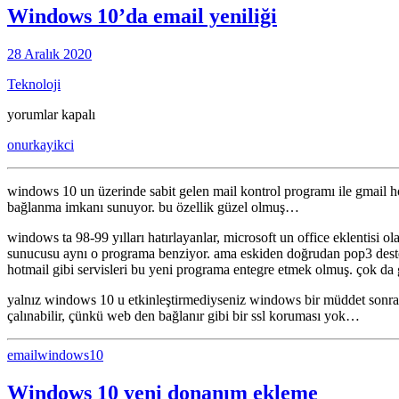
Windows 10’da email yeniliği
28 Aralık 2020
Teknoloji
Windows
yorumlar kapalı
10’da
onurkayikci
email
yeniliği
için
windows 10 un üzerinde sabit gelen mail kontrol programı ile gmail hot
bağlanma imkanı sunuyor. bu özellik güzel olmuş…
windows ta 98-99 yılları hatırlayanlar, microsoft un office eklentisi o
sunucusu aynı o programa benziyor. ama eskiden doğrudan pop3 desteğ
hotmail gibi servisleri bu yeni programa entegre etmek olmuş. çok d
yalnız windows 10 u etkinleştirmediyseniz windows bir müddet sonra pr
çalınabilir, çünkü web den bağlanır gibi bir ssl koruması yok…
email
windows10
Windows 10 yeni donanım ekleme