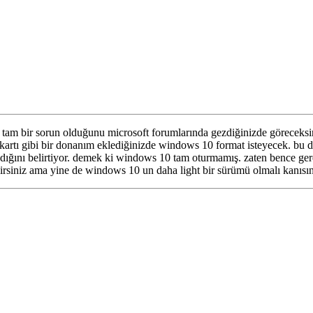
am bir sorun olduğunu microsoft forumlarında gezdiğinizde göreceksini
n kartı gibi bir donanım eklediğinizde windows 10 format isteyecek. bu
adığını belirtiyor. demek ki windows 10 tam oturmamış. zaten bence ger
abilirsiniz ama yine de windows 10 un daha light bir sürümü olmalı kanı