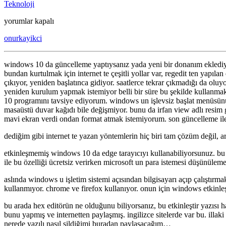
Teknoloji
etkinleşmemiş
yorumlar kapalı
windows
onurkayikci
10
için
windows 10 da güncelleme yaptıysanız yada yeni bir donanım eklediyseni
bundan kurtulmak için internet te çeşitli yollar var, regedit ten yapılan d
çıkıyor, yeniden başlatınca gidiyor. saatlerce tekrar çıkmadığı da olu
yeniden kurulum yapmak istemiyor belli bir süre bu şekilde kullanmak
10 programını tavsiye ediyorum. windows un işlevsiz başlat menüsün
masaüstü duvar kağıdı bile değişmiyor. bunu da irfan view adlı resim
mavi ekran verdi ondan format atmak istemiyorum. son güncelleme il
dediğim gibi internet te yazan yöntemlerin hiç biri tam çözüm değil, 
etkinleşmemiş windows 10 da edge tarayıcıyı kullanabiliyorsunuz. bu 
ile bu özelliği ücretsiz verirken microsoft un para istemesi düşünüleme
aslında windows u işletim sistemi açısından bilgisayarı açıp çalıştırma
kullanmıyor. chrome ve firefox kullanıyor. onun için windows etkinle
bu arada hex editörün ne olduğunu biliyorsanız, bu etkinleştir yazısı
bunu yapmış ve internetten paylaşmış. ingilizce sitelerde var bu. illak
nerede yazılı nasıl sildiğimi buradan paylaşacağım…