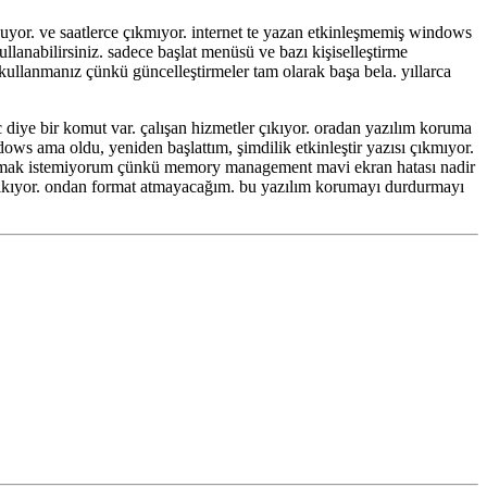
oluyor. ve saatlerce çıkmıyor. internet te yazan etkinleşmemiş windows
lanabilirsiniz. sadece başlat menüsü ve bazı kişiselleştirme
kullanmanız çünkü güncelleştirmeler tam olarak başa bela. yıllarca
sc diye bir komut var. çalışan hizmetler çıkıyor. oradan yazılım koruma
ows ama oldu, yeniden başlattım, şimdilik etkinleştir yazısı çıkmıyor.
at atmak istemiyorum çünkü memory management mavi ekran hatası nadir
 çıkıyor. ondan format atmayacağım. bu yazılım korumayı durdurmayı