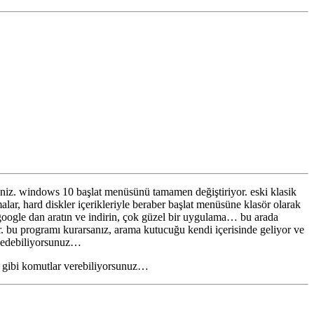
seniz. windows 10 başlat menüsünü tamamen değiştiriyor. eski klasik
r, hard diskler içerikleriyle beraber başlat menüsüne klasör olarak
ü google dan aratın ve indirin, çok güzel bir uygulama… bu arada
. bu programı kurarsanız, arama kutucuğu kendi içerisinde geliyor ve
e edebiliyorsunuz…
at gibi komutlar verebiliyorsunuz…