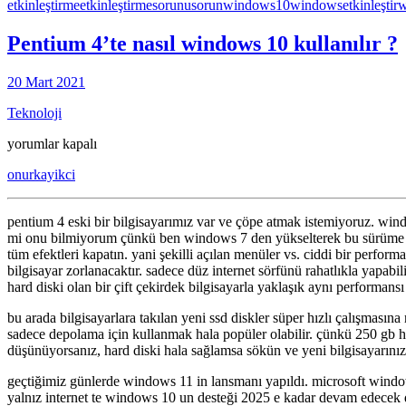
etkinleştirme
etkinleştirmesorunu
sorun
windows10
windowsetkinleştir
w
Pentium 4’te nasıl windows 10 kullanılır ?
20 Mart 2021
Teknoloji
Pentium
yorumlar kapalı
4’te
onurkayikci
nasıl
windows
10
pentium 4 eski bir bilgisayarımız var ve çöpe atmak istemiyoruz. wind
kullanılır
mi onu bilmiyorum çünkü ben windows 7 den yükselterek bu sürüme gel
?
tüm efektleri kapatın. yani şekilli açılan menüler vs. ciddi bir performa
için
bilgisayar zorlanacaktır. sadece düz internet sörfünü rahatlıkla yapabi
hard diski olan bir çift çekirdek bilgisayarla yaklaşık aynı performansı
bu arada bilgisayarlara takılan yeni ssd diskler süper hızlı çalışmas
sadece depolama için kullanmak hala popüler olabilir. çünkü 250 gb ha
düşünüyorsanız, hard diski hala sağlamsa sökün ve yeni bilgisayarınıza 
geçtiğimiz günlerde windows 11 in lansmanı yapıldı. microsoft window
yalnız internet te windows 10 un desteği 2025 e kadar devam edecek d