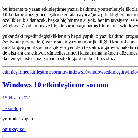
bu internet te yazan etkinleştirme yazısı kaldırma yöntemleriyle ilk o
10 kullanırsanız güncelleştirmeleri alamayacağınız gibi bilgiler tama
özellikleri kısıtlanacak, başka hiç bir manisi yok. benim tavsiyem is
windows 7 kullanmış ve hiç bir sorun yaşamamış biri olarak windows
yukarıdaki regedit değişikliklerinin hepsi yapılı, o yazı kaldırıcı pro
(software production) var. oradan yazılımın orijinalliğini kontrol et
ama bilgisayarı ilk açınca çıkıyor yeniden başlatınca gidiyor. bakal
de olsa ara ara çıkıyor. güncelleştirmeyi kapatmama rağmen düzelmes
da deneyin isteseniz, yabancı sitede gördüm ben bu yolu…
etkinleştirme
etkinleştirmesorunu
windows10
windowsetkinleştir
window
Windows 10 etkinleştirme sorunu
15 Nisan 2021
Teknoloji
Windows
yorumlar kapalı
10
onurkayikci
etkinleştirme
sorunu