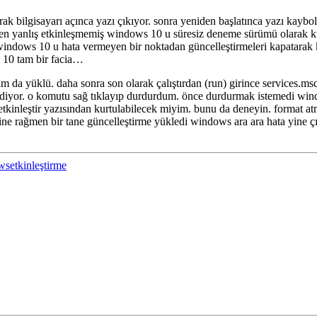
larak bilgisayarı açınca yazı çıkıyor. sonra yeniden başlatınca yazı kayb
men yanlış etkinleşmemiş windows 10 u süresiz deneme sürümü olarak kul
e windows 10 u hata vermeyen bir noktadan güncelleştirmeleri kapatarak 
 10 tam bir facia…
gram da yüklü. daha sonra son olarak çalıştırdan (run) girince services.m
me diyor. o komutu sağ tıklayıp durdurdum. önce durdurmak istemedi wind
ım etkinleştir yazısından kurtulabilecek miyim. bunu da deneyin. form
ine rağmen bir tane güncelleştirme yükledi windows ara ara hata yine
setkinleştirme