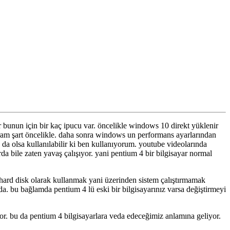
r bunun için bir kaç ipucu var. öncelikle windows 10 direkt yüklenir
ram şart öncelikle. daha sonra windows un performans ayarlarından
vaş da olsa kullanılabilir ki ben kullanıyorum. youtube videolarında
da bile zaten yavaş çalışıyor. yani pentium 4 bir bilgisayar normal
i hard disk olarak kullanmak yani üzerinden sistem çalıştırmamak
a. bu bağlamda pentium 4 lü eski bir bilgisayarınız varsa değiştirmeyi
or. bu da pentium 4 bilgisayarlara veda edeceğimiz anlamına geliyor.