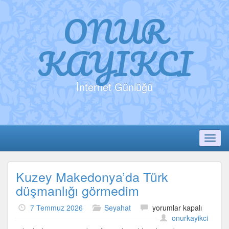
ONUR
KAYIKCI
İnternet Günlüğü
Toggl
Kuzey Makedonya’da Türk
düşmanlığı görmedim
Kuzey
7 Temmuz 2026
Seyahat
yorumlar kapalı
Makedonya’da
onurkayikci
Türk