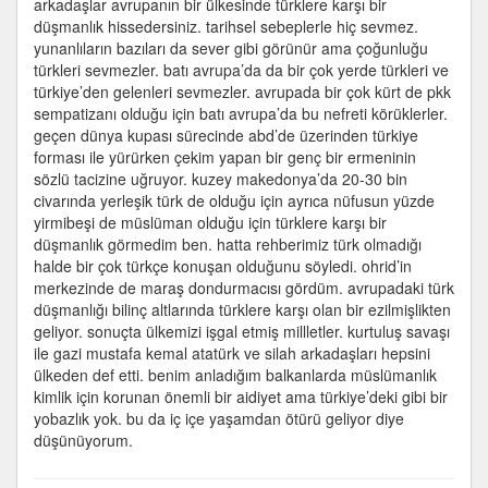
arkadaşlar avrupanın bir ülkesinde türklere karşı bir
düşmanlığı
düşmanlık hissedersiniz. tarihsel sebeplerle hiç sevmez.
görmedim
yunanlıların bazıları da sever gibi görünür ama çoğunluğu
için
türkleri sevmezler. batı avrupa’da da bir çok yerde türkleri ve
türkiye’den gelenleri sevmezler. avrupada bir çok kürt de pkk
sempatizanı olduğu için batı avrupa’da bu nefreti körüklerler.
geçen dünya kupası sürecinde abd’de üzerinden türkiye
forması ile yürürken çekim yapan bir genç bir ermeninin
sözlü tacizine uğruyor. kuzey makedonya’da 20-30 bin
civarında yerleşik türk de olduğu için ayrıca nüfusun yüzde
yirmibeşi de müslüman olduğu için türklere karşı bir
düşmanlık görmedim ben. hatta rehberimiz türk olmadığı
halde bir çok türkçe konuşan olduğunu söyledi. ohrid’in
merkezinde de maraş dondurmacısı gördüm. avrupadaki türk
düşmanlığı bilinç altlarında türklere karşı olan bir ezilmişlikten
geliyor. sonuçta ülkemizi işgal etmiş millletler. kurtuluş savaşı
ile gazi mustafa kemal atatürk ve silah arkadaşları hepsini
ülkeden def etti. benim anladığım balkanlarda müslümanlık
kimlik için korunan önemli bir aidiyet ama türkiye’deki gibi bir
yobazlık yok. bu da iç içe yaşamdan ötürü geliyor diye
düşünüyorum.