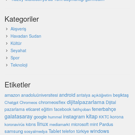
Kategoriler
Alışveriş
Havadan Sudan
Kültür
Seyahat
Spor
Teknoloji
Etiketler
android
amazon
beşiktaş
anadoluüniversitesi
antalya
açıköğretim
dijitalpazarlama
chromeosflex
Dijital
Chatgpt
Chromeos
fenerbahçe
eticaret
pazarlama
eğitim
facebook
fatihçoban
galatasaray
kitap
instagram
google
korona
hummel
KKTC
linux
microsoft
mint
Pardus
kıbrıs
koronavirüs
mediamarkt
Tablet
windows
samsung
türkiye
telefon
sosyalmedya