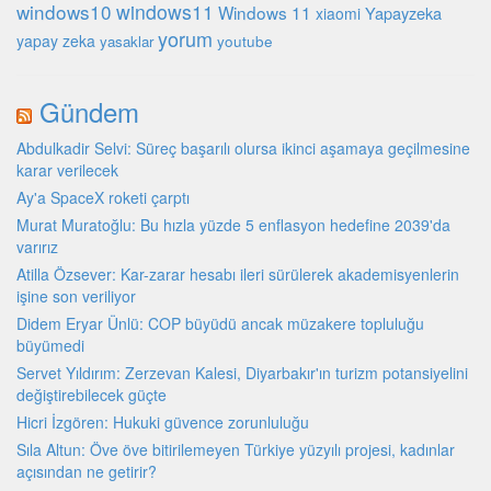
windows10
windows11
Windows 11
Yapayzeka
xiaomi
yorum
yapay zeka
youtube
yasaklar
Gündem
Abdulkadir Selvi: Süreç başarılı olursa ikinci aşamaya geçilmesine
karar verilecek
Ay'a SpaceX roketi çarptı
Murat Muratoğlu: Bu hızla yüzde 5 enflasyon hedefine 2039'da
varırız
Atilla Özsever: Kar-zarar hesabı ileri sürülerek akademisyenlerin
işine son veriliyor
Didem Eryar Ünlü: COP büyüdü ancak müzakere topluluğu
büyümedi
Servet Yıldırım: Zerzevan Kalesi, Diyarbakır'ın turizm potansiyelini
değiştirebilecek güçte
Hicri İzgören: Hukuki güvence zorunluluğu
Sıla Altun: Öve öve bitirilemeyen Türkiye yüzyılı projesi, kadınlar
açısından ne getirir?