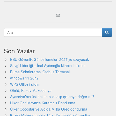
Son Yazılar
ESU Güvenlik Güncellemeleri 2027’ye uzayacak
Sevgi Liderliği – İnal Aydınoğlu kitabını bitirdim
Bursa Şehirlerarası Otobüs Terminali
windows 11 26h2
WPS Office’i sildim
Ohrid, Kuzey Makedonya
Ayasofya’nın üst katına bilet alıp çıkmaya değer mi?
Ülker Golf Mcvities Karamelli Dondurma
Ülker Cocostar ve Algida Milka Oreo dondurma
Kuzey Makedonya’da Türk düşmanlığı görmedim