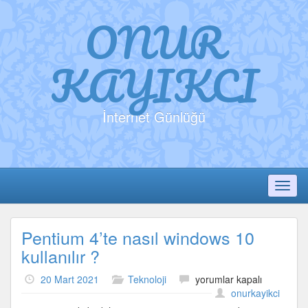
ONUR
KAYIKCI
İnternet Günlüğü
Toggl
Pentium 4’te nasıl windows 10
kullanılır ?
Pentium
20 Mart 2021
Teknoloji
yorumlar kapalı
4’te
onurkayikci
nasıl