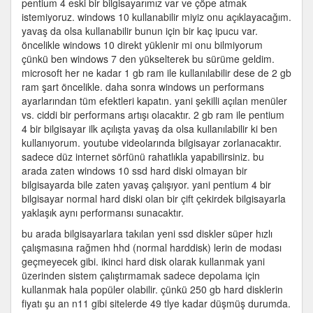
pentium 4 eski bir bilgisayarımız var ve çöpe atmak
windows
istemiyoruz. windows 10 kullanabilir miyiz onu açıklayacağım.
10
yavaş da olsa kullanabilir bunun için bir kaç ipucu var.
kullanılır
öncelikle windows 10 direkt yüklenir mi onu bilmiyorum
?
çünkü ben windows 7 den yükselterek bu sürüme geldim.
için
microsoft her ne kadar 1 gb ram ile kullanılabilir dese de 2 gb
ram şart öncelikle. daha sonra windows un performans
ayarlarından tüm efektleri kapatın. yani şekilli açılan menüler
vs. ciddi bir performans artışı olacaktır. 2 gb ram ile pentium
4 bir bilgisayar ilk açılışta yavaş da olsa kullanılabilir ki ben
kullanıyorum. youtube videolarında bilgisayar zorlanacaktır.
sadece düz internet sörfünü rahatlıkla yapabilirsiniz. bu
arada zaten windows 10 ssd hard diski olmayan bir
bilgisayarda bile zaten yavaş çalışıyor. yani pentium 4 bir
bilgisayar normal hard diski olan bir çift çekirdek bilgisayarla
yaklaşık aynı performansı sunacaktır.
bu arada bilgisayarlara takılan yeni ssd diskler süper hızlı
çalışmasına rağmen hhd (normal harddisk) lerin de modası
geçmeyecek gibi. ikinci hard disk olarak kullanmak yani
üzerinden sistem çalıştırmamak sadece depolama için
kullanmak hala popüler olabilir. çünkü 250 gb hard disklerin
fiyatı şu an n11 gibi sitelerde 49 tlye kadar düşmüş durumda.