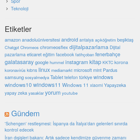
Spor
Teknoloji
Etiketler
android
amazon
beşiktaş
anadoluüniversitesi
antalya
açıköğretim
dijitalpazarlama
chromeosflex
Dijital
Chatgpt
Chromeos
fenerbahçe
eticaret
pazarlama
eğitim
facebook
fatihçoban
galatasaray
kitap
instagram
google
korona
hummel
KKTC
linux
microsoft
mint
Pardus
kıbrıs
koronavirüs
mediamarkt
Tablet
windows
samsung
türkiye
telefon
sosyalmedya
windows10
windows11
Windows 11
Yapayzeka
xiaomi
yorum
yapay zeka
youtube
yasaklar
Gündem
'Schengen' restleşmesi: İspanya da İtalya'dan gelenleri sınırda
kontrol edecek
İran dışişleri bakanı: Artık sadece kendimize güvenme zamanı