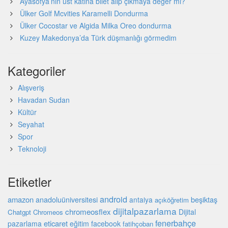
Ayasofya’nın üst katına bilet alıp çıkmaya değer mi?
Ülker Golf Mcvities Karamelli Dondurma
Ülker Cocostar ve Algida Milka Oreo dondurma
Kuzey Makedonya’da Türk düşmanlığı görmedim
Kategoriler
Alışveriş
Havadan Sudan
Kültür
Seyahat
Spor
Teknoloji
Etiketler
android
amazon
beşiktaş
anadoluüniversitesi
antalya
açıköğretim
dijitalpazarlama
chromeosflex
Dijital
Chatgpt
Chromeos
fenerbahçe
eticaret
pazarlama
eğitim
facebook
fatihçoban