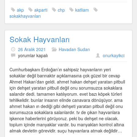
akp
akparti
chp
katliam
sokakhayvanları
Sokak Hayvanları
26 Aralık 2021
Havadan Sudan
Sokak
yorumlar kapalı
onurkayikci
Hayvanları
için
Cumhurbaşkanı Erdoğan’ın sahipsiz hayvanların yeri
sokaklar değil barınaktır açıklamasına çok güzel bir cevap
Ahmet Hakan’dan geldi. ahmet hakan dehşet yaratan pitbull
için dehşet yaratan pitbull değil onu sorumsuzca sokaklara
salandır dedi. tamamen katılıyorum. evet bazı köpek türleri
tehlikelidir. bunlar insanın elinde canavara dönüşüyor. ama
ahmet hakan ın dediği gibi dehşeti yaratan pitbull değil onu
sorumsuzca sokaklara salanlardır. tv de çıkan hayvanlara
işkence haberlerini görüyoruz. peki bu dehşet ne olacak.
toplum içinde manyaklar vardır. bu manyakları kontrol altına
almak devletin görevidir. suçu hayvanlara atmak değildir…