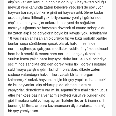
akp’nin katliam kanunun chp’nin de büyük bayraktarı olduğu
mevcut yeni kanunda zaten belediye yetkilileri de söylüyor
hayvan barınağa bir kere girdi mi hayvan artık ölene kadar
oradan çıkma ihtimali yok. biliyorsunuz yeni yıl günlerinde
chp’li mansur yavaş’ın ankara belediyesi de soğuktan
metroya sığınmış bir hayvanın döverek ölümüne sebep oldu.
ha zaten akp’li belediyelerin böyle bir kaygısı yok. sokaklarda
18 yaş insanlar insanları öldürüyor tip ve bazı muhalif partiler
bunları suça sürüklenen çocuk olarak halkın nezninde
normalleştirmeye çalışıyor. meclisteki vekillerin yüzde sekseni
hem ballı emeklilik maaşı hem normal maaş aylık cebine
500bin liraya yakın para koyuyor. dolar kuru 43.5 tl. belediye
seçiminde sandıkta chp’den görevliydim tip’li görevili üstüme
saldırmaya çalıştı o gün tiksindim onlardan. ülkede zaten
sadece vatandaşın hakkını koruyacak bir tane organ
kalmamış ki sokak hayvanları için bir şey yapılsın. hatta belki
de bu hayvanları alıp öldürüp pide lahmacunlara et
yapıyorlar. denetleyen var mı ki. arjantin’den ithal edilen ucuz
etler her köşe başına yer açmış köfteci yusuf ve burger king
gibi firmalara satılıyormuş açılan ihaleler ile. artık inanın sırf
bunun gibi firmalar para kazanamasın diye oralardan da hiç
bir şey yemiyorum.