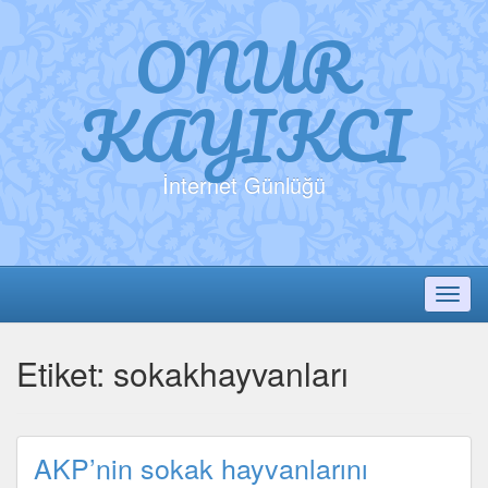
ONUR
KAYIKCI
İnternet Günlüğü
Toggl
Etiket:
sokakhayvanları
AKP’nin sokak hayvanlarını