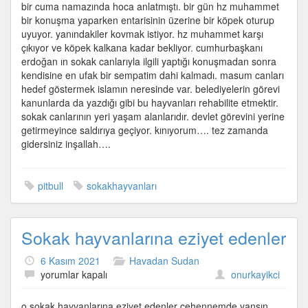
bir cuma namazında hoca anlatmıştı. bir gün hz muhammet
bir konuşma yaparken entarisinin üzerine bir köpek oturup
uyuyor. yanındakiler kovmak istiyor. hz muhammet karşı
çıkıyor ve köpek kalkana kadar bekliyor. cumhurbaşkanı
erdoğan ın sokak canlarıyla ilgili yaptığı konuşmadan sonra
kendisine en ufak bir sempatim dahi kalmadı. masum canları
hedef göstermek islamın neresinde var. belediyelerin görevi
kanunlarda da yazdığı gibi bu hayvanları rehabilite etmektir.
sokak canlarının yeri yaşam alanlarıdır. devlet görevini yerine
getirmeyince saldırıya geçiyor. kınıyorum…. tez zamanda
gidersiniz inşallah….
pitbull
sokakhayvanları
Sokak hayvanlarına eziyet edenler
6 Kasım 2021
Havadan Sudan
Sokak
yorumlar kapalı
onurkayikci
hayvanlarına
eziyet
o sokak hayvanlarına eziyet edenler cehennemde yansın