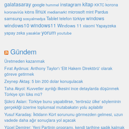
galatasaray
kitap
instagram
google
korona
hummel
KKTC
linux
microsoft
mint
Pardus
kıbrıs
koronavirüs
mediamarkt
Tablet
windows
samsung
türkiye
telefon
sosyalmedya
windows10
windows11
Windows 11
Yapayzeka
xiaomi
yorum
yapay zeka
youtube
yasaklar
Gündem
Üretmeden kazanmak
Fırat Aydınus: Anthony Taylor'ı 'Elit Hakem Direktörü' olarak
göreve getirmek
Zeynep Aktaş: 5 bin 200 dolar konuşulacak
Taha Akyol: Kuvvetler ayrılığı ilkesini ince detaylarda düşünmek
Türkiye için lüks mü?
Şükrü Aslan: Türkiye bunu yapabilirse, 'terörsüz ülke' söyleminin
gerçekliği üzerine toplumsal mutabakatın yolu açılabilir
Yusuf Karadaş: İktidarın Kürt sorununu görmezden gelmesi, uzun
vadede daha ağır sonuçlara yol açacak
Yücel Demirer: Yeni Partinin programı, kendi tarihine sadık kalmak