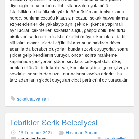
edenler
diyeceğim ama onların allahı kitabı zaten yok. bütün
için
istatistiklerde bu ülkenin yüzde 99 müslüman deniyor. ama
nerde. bunların çocuğu kitapsız meczup. sokak hayvanlarına
eziyet edenleri de yakalayıp aynı şekilde işkence yapılmalı,
aynı acıları çekmeliler. sokaklar suçlu, gaspçı dolu. her türlü
pislik var. sadece istatistikler üzerini örtüyor. kadınlara da bir
çift lafım olacak. şiddet eğilimlisi ona buna saldıran döven
adamlarda beraber oluyorlar, bundan zevk duyuyorlar. sonra
şiddet gelip kendilerini vuruyor, ondan sonra mahkeme
kapılarında geziyorlar. şiddet sevdalısı psikopat dolu ülke,
bunları el üstünde tutanlar var, kadınlara şiddet geçmişi veya
sevdalısı adamlardan uzak durmalarını tavsiye ederim. bu
tarz adamların şiddet duyguları elbet partnerini de vuracaktır.
sokakhayvanları
Tebrikler Serik Belediyesi
26 Temmuz 2021
Havadan Sudan
Tebrikler
yorumlar kapalı
onurkayikci