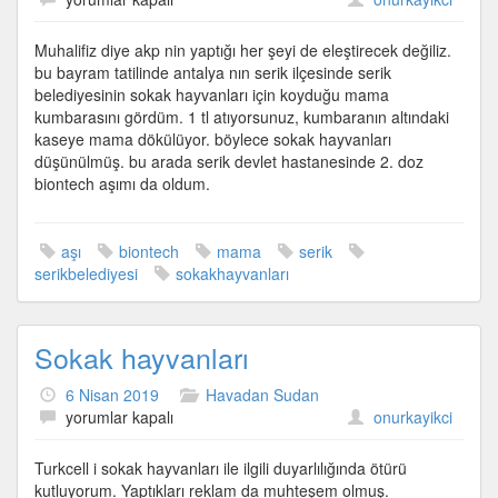
Serik
Belediyesi
Muhalifiz diye akp nin yaptığı her şeyi de eleştirecek değiliz.
için
bu bayram tatilinde antalya nın serik ilçesinde serik
belediyesinin sokak hayvanları için koyduğu mama
kumbarasını gördüm. 1 tl atıyorsunuz, kumbaranın altındaki
kaseye mama dökülüyor. böylece sokak hayvanları
düşünülmüş. bu arada serik devlet hastanesinde 2. doz
biontech aşımı da oldum.
aşı
biontech
mama
serik
serikbelediyesi
sokakhayvanları
Sokak hayvanları
6 Nisan 2019
Havadan Sudan
Sokak
yorumlar kapalı
onurkayikci
hayvanları
için
Turkcell i sokak hayvanları ile ilgili duyarlılığında ötürü
kutluyorum. Yaptıkları reklam da muhteşem olmuş.