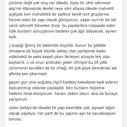
çürüme değil yok oluş var ülkede. toplu bir zihin silinmesi.
akp’nin idaresinde devlet neye elini attıysa ülkede mahvetti.
açıkçası ben muhalefeti de sadece kendi rant gruplarına
hizmet eden bir yapı olarak görüyorum. yaşar nuri’nin bir lafı
vardı rahmetli ölmeden önce. bu yapılanlara müsaade eden
halk bunların sonuçlarının bedelini çok ağır ödeyecek, aynen
öyle.
z kuşağı iğrenç bir sistemde büyüdü. bunun bu şekilde
olmasına da büyük ölçüde sebep olan partisinde kadın
milletvekili ile seks kaseti çıkan ilerleyen süreçte felç olan
baykal’dı. o ve onun ardından gelen zihniyet bu 25 yıllık
cürümenin kendileri de bir ortağı, bir çok şeye demokrasi adı
altında ses çıkarmadı.
geçen gün yine soğukta chp’li kadıköy belediyesi kedi evlerini
topluyormuş videolar paylaşıldı. ben bunların hiçbirine
hakkımı helal etmiyorum. haram zıkkım olsun. aha da buraya
yazıyorum.
zaten türkiye’de idealist bir yapı kesinlikle yok. siyaset lağım
olarak yapılıyor. her parti de bu yapının ayrı bir kanalizasyon
borusu.