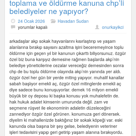
toplama ve öldürme kanuna chp’li
belediyeler ne yapıyor?
24 Ocak 2026
Havadan Sudan
AKP’nin
yorumlar kapalı
onurkayikci
sokak
hayvanlarını
arkadaşlar akp sokak hayvanlarını kısırlaştırıp ve yaşam
toplama
alanlarına bırakıp sayısını azaltma işini beceremeyince toplu
ve
öldürme için geçen yıl bir kanunun çıkarttı biliyorsunuz. özgür
öldürme
özel biz buna karşıyız demesine rağmen başlarda akp’nin
kanuna
belediye yöneticilerine cezalar vereceğiz demesinden sonra
chp’li
chp de bu toplu öldürme olayında akp’nin yanında yer aldı.
belediyeler
özgür özel her gün bir yerde miting yapıyor. muhalif kanallar
ne
sabah başlıyor emekli aç, özgür özel mitinglerde emekli aç
yapıyor?
diye sadece bunu konuşuyorlar. demek 16 milyon emekli
için
büyük bir oy deposu ki başka konusu yok muhalefetin de.
hak hukuk adalet kimsenin umurunda değil. zam ve
seçmene rüşvet ile ekonominin adaletin düzeleceğini
zannediyor özgür özel görünen. konumuza geri dönersek.
diyelim ki mahallenizde baktığınız bir sokak köpeği var. eski
kanunda olsa başına bir şey gelse, belediyenin veteriner
işleri tedavisini yapıp geri getirip yaşam alanına bırakıyordu.