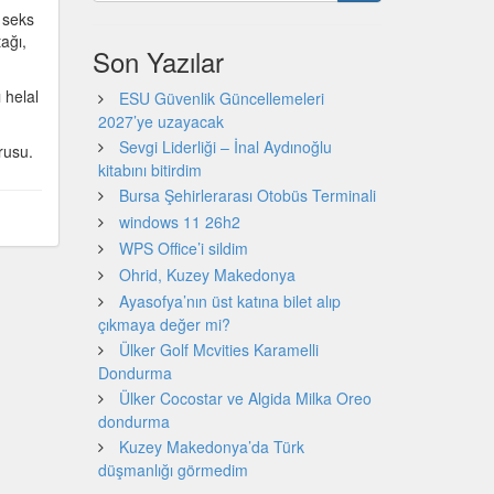
 seks
ağı,
Son Yazılar
 helal
ESU Güvenlik Güncellemeleri
2027’ye uzayacak
Sevgi Liderliği – İnal Aydınoğlu
orusu.
kitabını bitirdim
Bursa Şehirlerarası Otobüs Terminali
windows 11 26h2
WPS Office’i sildim
Ohrid, Kuzey Makedonya
Ayasofya’nın üst katına bilet alıp
çıkmaya değer mi?
Ülker Golf Mcvities Karamelli
Dondurma
Ülker Cocostar ve Algida Milka Oreo
dondurma
Kuzey Makedonya’da Türk
düşmanlığı görmedim