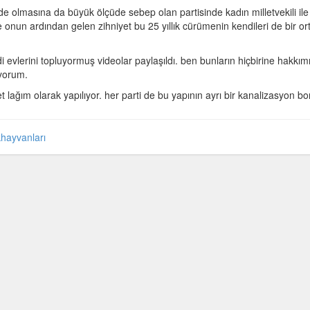
e olmasına da büyük ölçüde sebep olan partisinde kadın milletvekili ile
ve onun ardından gelen zihniyet bu 25 yıllık cürümenin kendileri de bir ort
 evlerini topluyormuş videolar paylaşıldı. ben bunların hiçbirine hakkımı
yorum.
set lağım olarak yapılıyor. her parti de bu yapının ayrı bir kanalizasyon b
hayvanları