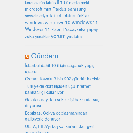
linux
kıbrıs
koronavirüs
mediamarkt
microsoft
mint
Pardus
samsung
Tablet
türkiye
telefon
sosyalmedya
windows10
windows11
windows
Windows 11
Yapayzeka
xiaomi
yapay
yorum
zeka
youtube
yasaklar
Gündem
İstanbul dahil 10 il için sağanak yağış
uyarısı
Osman Kavala 3 bin 202 gündür hapiste
Türkiye'de dört kişiden üçü internet
bankacılığı kullanıyor
Galatasaray'dan sekiz kişi hakkında suç
duyurusu
Beşiktaş, Çekya deplasmanından
galibiyetle dönüyor
UEFA, FIFA'yı boykot kararından geri
adım atmıyor