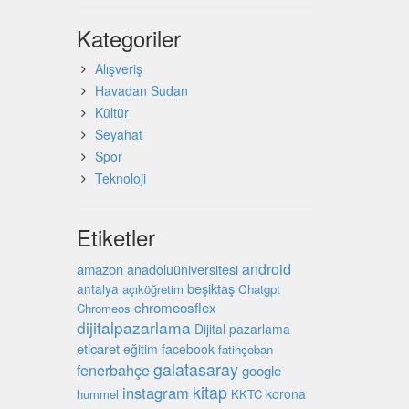
Kategoriler
Alışveriş
Havadan Sudan
Kültür
Seyahat
Spor
Teknoloji
Etiketler
android
amazon
anadoluüniversitesi
beşiktaş
antalya
açıköğretim
Chatgpt
chromeosflex
Chromeos
dijitalpazarlama
Dijital pazarlama
eticaret
eğitim
facebook
fatihçoban
galatasaray
fenerbahçe
google
kitap
instagram
korona
hummel
KKTC