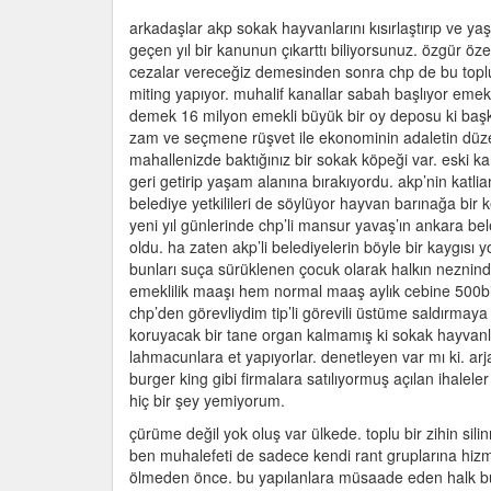
hayv
arkadaşlar akp sokak hayvanlarını kısırlaştırıp ve ya
top
geçen yıl bir kanunun çıkarttı biliyorsunuz. özgür ö
ve
cezalar vereceğiz demesinden sonra chp de bu toplu 
öld
miting yapıyor. muhalif kanallar sabah başlıyor emek
kan
demek 16 milyon emekli büyük bir oy deposu ki baş
chp’l
zam ve seçmene rüşvet ile ekonominin adaletin düze
bele
mahallenizde baktığınız bir sokak köpeği var. eski ka
ne
geri getirip yaşam alanına bırakıyordu. akp’nin kat
yapı
belediye yetkilileri de söylüyor hayvan barınağa bir 
için
yeni yıl günlerinde chp’li mansur yavaş’ın ankara 
oldu. ha zaten akp’li belediyelerin böyle bir kaygısı 
bunları suça sürüklenen çocuk olarak halkın nezninde
emeklilik maaşı hem normal maaş aylık cebine 500bin
chp’den görevliydim tip’li görevili üstüme saldırmay
koruyacak bir tane organ kalmamış ki sokak hayvanları
lahmacunlara et yapıyorlar. denetleyen var mı ki. arj
burger king gibi firmalara satılıyormuş açılan ihalele
hiç bir şey yemiyorum.
çürüme değil yok oluş var ülkede. toplu bir zihin sili
ben muhalefeti de sadece kendi rant gruplarına hizmet
ölmeden önce. bu yapılanlara müsaade eden halk bun