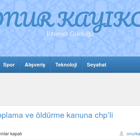
ONUR KAYIKC
İnternet Günlüğü
Spor
Alışveriş
Teknoloji
Seyahat
oplama ve öldürme kanuna chp’li
nin
mlar kapalı
onurka
ak