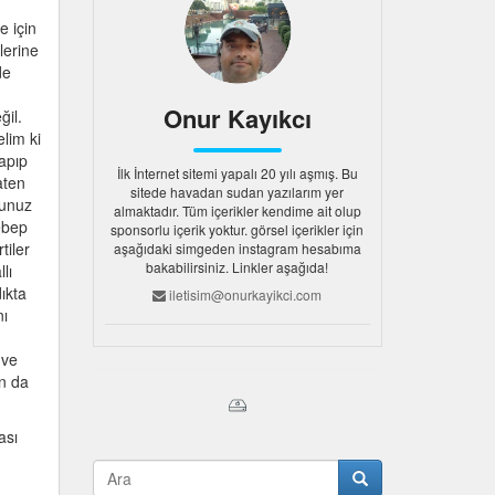
e için
lerine
de
Onur Kayıkcı
ğil.
lim ki
yapıp
İlk İnternet sitemi yapalı 20 yılı aşmış. Bu
aten
sitede havadan sudan yazılarım yer
sunuz
almaktadır. Tüm içerikler kendime ait olup
ebep
sponsorlu içerik yoktur. görsel içerikler için
tiler
aşağıdaki simgeden instagram hesabıma
bakabilirsiniz. Linkler aşağıda!
lı
ıkta
iletisim@onurkayikci.com
nı
 ve
an da
ası