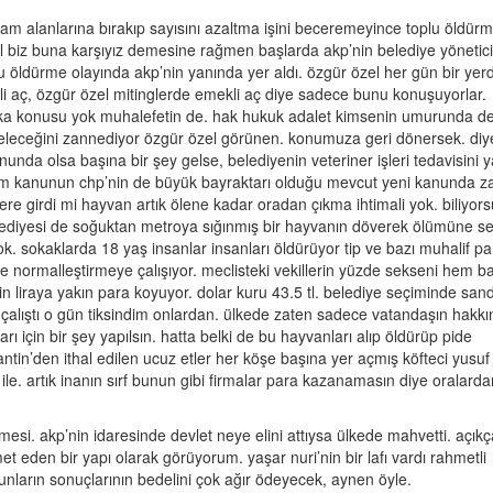
anlarını
şam alanlarına bırakıp sayısını azaltma işini beceremeyince toplu öldürm
lama
zel biz buna karşıyız demesine rağmen başlarda akp’nin belediye yönetici
öldürme olayında akp’nin yanında yer aldı. özgür özel her gün bir yer
ürme
li aç, özgür özel mitinglerde emekli aç diye sadece bunu konuşuyorlar.
una
ka konusu yok muhalefetin de. hak hukuk adalet kimsenin umurunda de
i
leceğini zannediyor özgür özel görünen. konumuza geri dönersek. diye
diyeler
nunda olsa başına bir şey gelse, belediyenin veteriner işleri tedavisini 
liam kanunun chp’nin de büyük bayraktarı olduğu mevcut yeni kanunda z
yor?
kere girdi mi hayvan artık ölene kadar oradan çıkma ihtimali yok. biliyor
belediyesi de soğuktan metroya sığınmış bir hayvanın döverek ölümüne s
yok. sokaklarda 18 yaş insanlar insanları öldürüyor tip ve bazı muhalif par
 normalleştirmeye çalışıyor. meclisteki vekillerin yüzde sekseni hem bal
 liraya yakın para koyuyor. dolar kuru 43.5 tl. belediye seçiminde sand
a çalıştı o gün tiksindim onlardan. ülkede zaten sadece vatandaşın hakkı
 için bir şey yapılsın. hatta belki de bu hayvanları alıp öldürüp pide
antin’den ithal edilen ucuz etler her köşe başına yer açmış köfteci yusuf
r ile. artık inanın sırf bunun gibi firmalar para kazanamasın diye oralard
nmesi. akp’nin idaresinde devlet neye elini attıysa ülkede mahvetti. açıkç
 eden bir yapı olarak görüyorum. yaşar nuri’nin bir lafı vardı rahmetli
ların sonuçlarının bedelini çok ağır ödeyecek, aynen öyle.