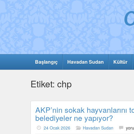
Başlangıç
Havadan Sudan
Kültür
Etiket:
chp
AKP’nin sokak hayvanlarını t
belediyeler ne yapıyor?
AKP’
24 Ocak 2026
Havadan Sudan
yoru
sok