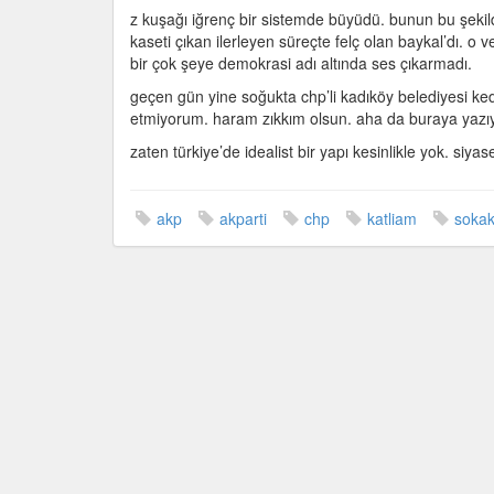
z kuşağı iğrenç bir sistemde büyüdü. bunun bu şekild
kaseti çıkan ilerleyen süreçte felç olan baykal’dı. o 
bir çok şeye demokrasi adı altında ses çıkarmadı.
geçen gün yine soğukta chp’li kadıköy belediyesi kedi
etmiyorum. haram zıkkım olsun. aha da buraya yazı
zaten türkiye’de idealist bir yapı kesinlikle yok. siya
akp
akparti
chp
katliam
sokak