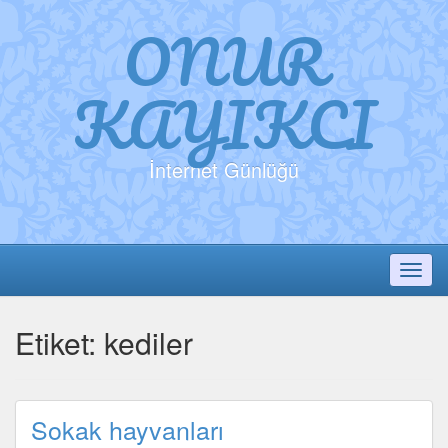
ONUR
KAYIKCI
İnternet Günlüğü
Toggl
Etiket:
kediler
Sokak hayvanları