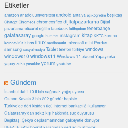
Etiketler
android
amazon
beşiktaş
anadoluüniversitesi
antalya
açıköğretim
dijitalpazarlama
chromeosflex
Dijital
Chatgpt
Chromeos
fenerbahçe
eticaret
pazarlama
eğitim
facebook
fatihçoban
galatasaray
kitap
instagram
google
korona
hummel
KKTC
linux
microsoft
mint
Pardus
kıbrıs
koronavirüs
mediamarkt
Tablet
windows
samsung
türkiye
telefon
sosyalmedya
windows10
windows11
Windows 11
Yapayzeka
xiaomi
yorum
yapay zeka
youtube
yasaklar
Gündem
İstanbul dahil 10 il için sağanak yağış uyarısı
Osman Kavala 3 bin 202 gündür hapiste
Türkiye'de dört kişiden üçü internet bankacılığı kullanıyor
Galatasaray'dan sekiz kişi hakkında suç duyurusu
Beşiktaş, Çekya deplasmanından galibiyetle dönüyor
UEFA, FIFA'yı boykot kararından geri adım atmıyor