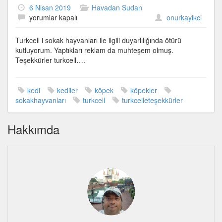
6 Nisan 2019
Havadan Sudan
Sokak
yorumlar kapalı
onurkayikci
hayvanları
için
Turkcell i sokak hayvanları ile ilgili duyarlılığında ötürü
kutluyorum. Yaptıkları reklam da muhteşem olmuş.
Teşekkürler turkcell….
kedi
kediler
köpek
köpekler
sokakhayvanları
turkcell
turkcelleteşekkürler
Hakkımda