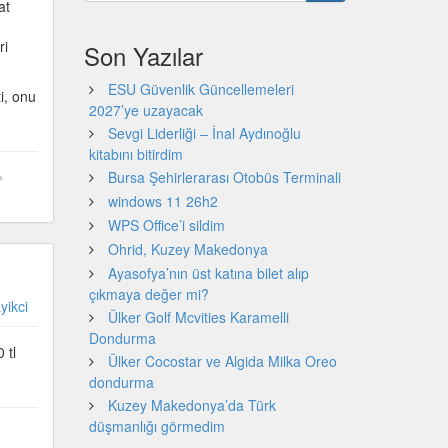
at
ri
Son Yazılar
ESU Güvenlik Güncellemeleri
i, onu
2027’ye uzayacak
Sevgi Liderliği – İnal Aydınoğlu
kitabını bitirdim
Bursa Şehirlerarası Otobüs Terminali
windows 11 26h2
WPS Office’i sildim
Ohrid, Kuzey Makedonya
Ayasofya’nın üst katına bilet alıp
çıkmaya değer mi?
yikci
Ülker Golf Mcvities Karamelli
Dondurma
 tl
Ülker Cocostar ve Algida Milka Oreo
dondurma
Kuzey Makedonya’da Türk
düşmanlığı görmedim