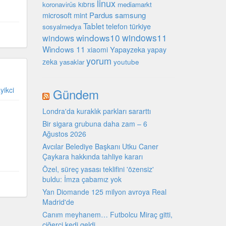
linux
kıbrıs
koronavirüs
mediamarkt
microsoft
mint
Pardus
samsung
Tablet
türkiye
telefon
sosyalmedya
windows10
windows11
windows
Windows 11
Yapayzeka
xiaomi
yapay
yorum
zeka
youtube
yasaklar
yikci
Gündem
Londra'da kuraklık parkları sararttı
Bir sigara grubuna daha zam – 6
Ağustos 2026
Avcılar Belediye Başkanı Utku Caner
Çaykara hakkında tahliye kararı
Özel, süreç yasası teklifini 'özensiz'
buldu: İmza çabamız yok
Yan Diomande 125 milyon avroya Real
Madrid'de
Canım meyhanem… Futbolcu Miraç gitti,
ciğerci kedi geldi