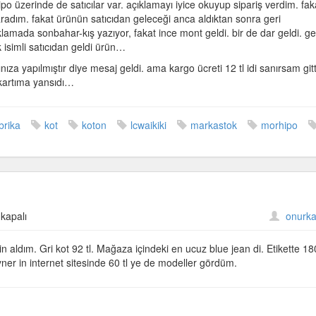
 üzerinde de satıcılar var. açıklamayı iyice okuyup sipariş verdim. fak
n aradım. fakat ürünün satıcıdan geleceği anca aldıktan sonra geri
lamada sonbahar-kış yazıyor, fakat ince mont geldi. bir de dar geldi. ge
isimli satıcıdan geldi ürün…
za yapılmıştır diye mesaj geldi. ama kargo ücreti 12 tl idi sanırsam gitt
kartıma yansıdı…
brika
kot
koton
lcwaikiki
markastok
morhipo
kapalı
onurka
 aldım. Gri kot 92 tl. Mağaza içindeki en ucuz blue jean di. Etikette 180
er in internet sitesinde 60 tl ye de modeller gördüm.