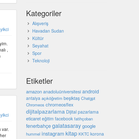
Kategoriler
Alışveriş
yikci
Havadan Sudan
Kültür
yim.
Seyahat
alı ,
Spor
n
Teknoloji
Etiketler
android
amazon
anadoluüniversitesi
beşiktaş
antalya
açıköğretim
Chatgpt
chromeosflex
Chromeos
dijitalpazarlama
Dijital pazarlama
yikci
eticaret
eğitim
facebook
fatihçoban
galatasaray
fenerbahçe
google
 var.
kitap
instagram
korona
hummel
KKTC
 her