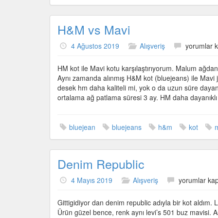
H&M vs Mavi
H&M
4 Ağustos 2019
Alışveriş
yorumlar k
vs
Mavi
HM kot ile Mavi kotu karşılaştırıyorum. Malum ağdan 
için
Aynı zamanda alınmış H&M kot (bluejeans) ile Mavi j
desek hm daha kaliteli mi, yok o da uzun süre dayanık
ortalama ağ patlama süresi 3 ay. HM daha dayanıklı 
bluejean
bluejeans
h&m
kot
Denim Republic
Denim
4 Mayıs 2019
Alışveriş
yorumlar kap
Republic
için
Gittigidiyor dan denim republic adıyla bir kot aldı
Ürün güzel bence, renk aynı levi’s 501 buz mavisi. As