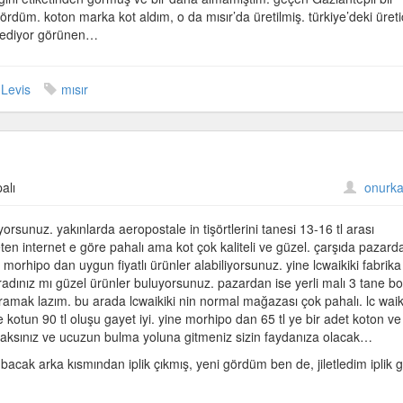
i gördüm. koton marka kot aldım, o da mısır’da üretilmiş. türkiye’deki üreti
rk ediyor görünen…
Levis
mısır
alı
onurka
yorsunuz. yakınlarda aeropostale in tişörtlerini tanesi 13-16 tl arası
eten internet e göre pahalı ama kot çok kaliteli ve güzel. çarşıda pazard
 morhipo dan uygun fiyatlı ürünler alabiliyorsunuz. yine lcwaikiki fabrika
adınız mı güzel ürünler buluyorsunuz. pazardan ise yerli malı 3 tane bo
 aramak lazım. bu arada lcwaikiki nin normal mağazası çok pahalı. lc waik
kotun 90 tl oluşu gayet iyi. yine morhipo dan 65 tl ye bir adet koton ve
racaksınız ve ucuzun bulma yoluna gitmeniz sizin faydanıza olacak…
ak arka kısmından iplik çıkmış, yeni gördüm ben de, jiletledim iplik git