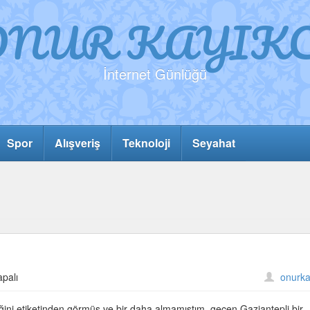
ONUR KAYIKC
İnternet Günlüğü
Spor
Alışveriş
Teknoloji
Seyahat
apalı
onurka
diğini etiketinden görmüş ve bir daha almamıştım. geçen Gaziantepli bir