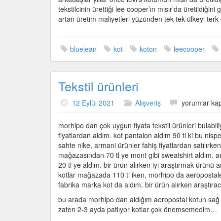
üretimi
tekstilcinin ürettiği lee cooper’ın mısır’da üretildiğin
için
artan üretim maliyetleri yüzünden tek tek ülkeyi te
bluejean
kot
koton
leecooper
Tekstil ürünleri
Tekstil
12 Eylül 2021
Alışveriş
yorumlar kap
ürünleri
için
morhipo dan çok uygun fiyata tekstil ürünleri bulabili
fiyatlardan aldım. kot pantalon aldım 90 tl ki bu nisp
sahte nike, armani ürünler fahiş fiyatlardan satılırken
mağazasından 70 tl ye mont gibi sweatshirt aldım. ar
20 tl ye aldım. bir ürün alırken iyi araştırmak ürünü
kotlar mağazada 110 tl iken, morhipo da aeropostale 
fabrika marka kot da aldım. bir ürün alırken araştı
bu arada morhipo dan aldığım aeropostal kotun sağ bac
zaten 2-3 ayda patlıyor kotlar çok önemsemedim…