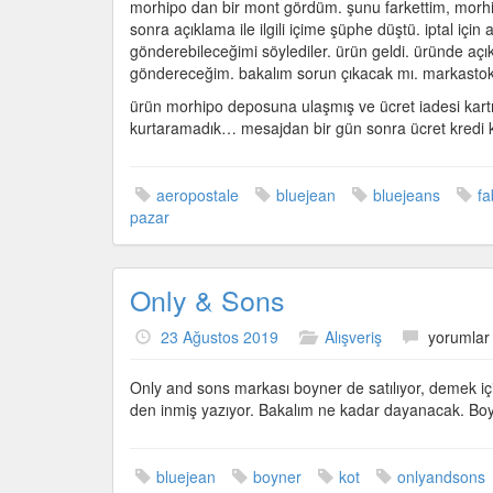
morhipo dan bir mont gördüm. şunu farkettim, morhipo
sonra açıklama ile ilgili içime şüphe düştü. iptal içi
gönderebileceğimi söylediler. ürün geldi. üründe açık
göndereceğim. bakalım sorun çıkacak mı. markastok 
ürün morhipo deposuna ulaşmış ve ücret iadesi kartını
kurtaramadık… mesajdan bir gün sonra ücret kredi 
aeropostale
bluejean
bluejeans
fa
pazar
Only & Sons
Only
23 Ağustos 2019
Alışveriş
yorumlar 
&
Sons
Only and sons markası boyner de satılıyor, demek için
için
den inmiş yazıyor. Bakalım ne kadar dayanacak. Boyn
bluejean
boyner
kot
onlyandsons