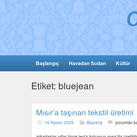
Başlangıç
Havadan Sudan
Kültür
Etiket:
bluejean
Mısır’a taşınan tekstil üretimi
Mısır’a
16 Kasım 2025
Alışveriş
yorumlar k
taşınan
tekstil
arkadaşlar yıllar önce levi’s kotumun mısır’da üretil