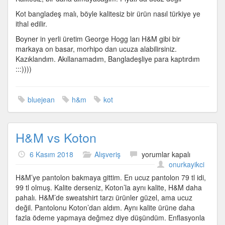
Kot bangladeş malı, böyle kalitesiz bir ürün nasıl türkiye ye
ithal edilir.
Boyner in yerli üretim George Hogg ları H&M gibi bir
markaya on basar, morhipo dan ucuza alabilirsiniz.
Kazıklandım. Akıllanamadım, Bangladeşliye para kaptırdım
:::))))
bluejean
h&m
kot
H&M vs Koton
H&M
6 Kasım 2018
Alışveriş
yorumlar kapalı
vs
onurkayikci
Koton
H&M’ye pantolon bakmaya gittim. En ucuz pantolon 79 tl idi,
için
99 tl olmuş. Kalite derseniz, Koton’la aynı kalite, H&M daha
pahalı. H&M’de sweatshirt tarzı ürünler güzel, ama ucuz
değil. Pantolonu Koton’dan aldım. Aynı kalite ürüne daha
fazla ödeme yapmaya değmez diye düşündüm. Enflasyonla