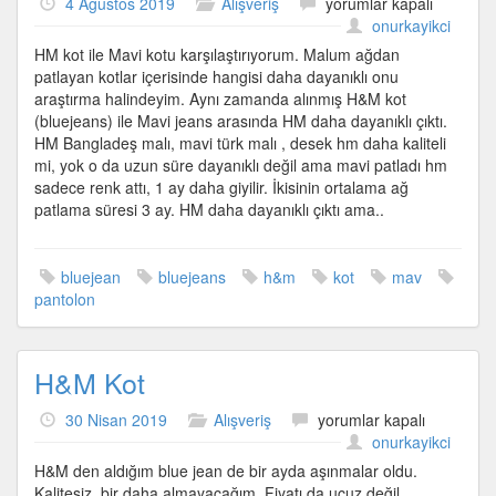
H&M
4 Ağustos 2019
Alışveriş
yorumlar kapalı
vs
onurkayikci
Mavi
HM kot ile Mavi kotu karşılaştırıyorum. Malum ağdan
için
patlayan kotlar içerisinde hangisi daha dayanıklı onu
araştırma halindeyim. Aynı zamanda alınmış H&M kot
(bluejeans) ile Mavi jeans arasında HM daha dayanıklı çıktı.
HM Bangladeş malı, mavi türk malı , desek hm daha kaliteli
mi, yok o da uzun süre dayanıklı değil ama mavi patladı hm
sadece renk attı, 1 ay daha giyilir. İkisinin ortalama ağ
patlama süresi 3 ay. HM daha dayanıklı çıktı ama..
bluejean
bluejeans
h&m
kot
mav
pantolon
H&M Kot
H&M
30 Nisan 2019
Alışveriş
yorumlar kapalı
Kot
onurkayikci
için
H&M den aldığım blue jean de bir ayda aşınmalar oldu.
Kalitesiz, bir daha almayacağım. Fiyatı da ucuz değil