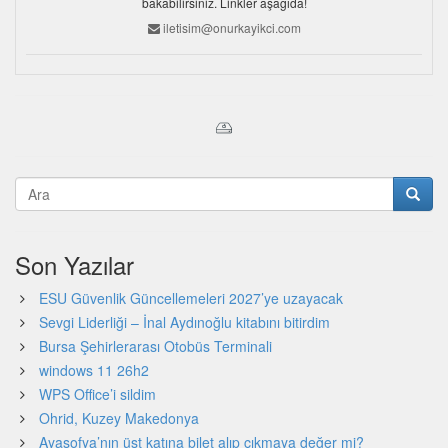
bakabilirsiniz. Linkler aşağıda!
iletisim@onurkayikci.com
Son Yazılar
ESU Güvenlik Güncellemeleri 2027’ye uzayacak
Sevgi Liderliği – İnal Aydınoğlu kitabını bitirdim
Bursa Şehirlerarası Otobüs Terminali
windows 11 26h2
WPS Office’i sildim
Ohrid, Kuzey Makedonya
Ayasofya’nın üst katına bilet alıp çıkmaya değer mi?