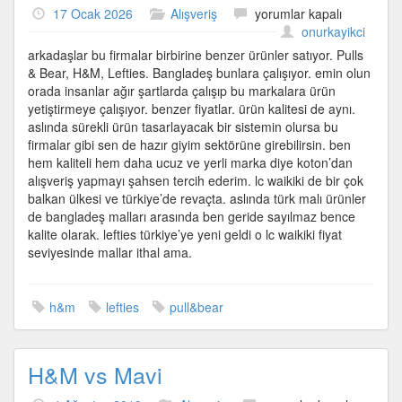
Pulls
17 Ocak 2026
Alışveriş
yorumlar kapalı
&
onurkayikci
Bear,
arkadaşlar bu firmalar birbirine benzer ürünler satıyor. Pulls
H&M,
& Bear, H&M, Lefties. Bangladeş bunlara çalışıyor. emin olun
Lefties
orada insanlar ağır şartlarda çalışıp bu markalara ürün
için
yetiştirmeye çalışıyor. benzer fiyatlar. ürün kalitesi de aynı.
aslında sürekli ürün tasarlayacak bir sistemin olursa bu
firmalar gibi sen de hazır giyim sektörüne girebilirsin. ben
hem kaliteli hem daha ucuz ve yerli marka diye koton’dan
alışveriş yapmayı şahsen tercih ederim. lc waikiki de bir çok
balkan ülkesi ve türkiye’de revaçta. aslında türk malı ürünler
de bangladeş malları arasında ben geride sayılmaz bence
kalite olarak. lefties türkiye’ye yeni geldi o lc waikiki fiyat
seviyesinde mallar ithal ama.
h&m
lefties
pull&bear
H&M vs Mavi