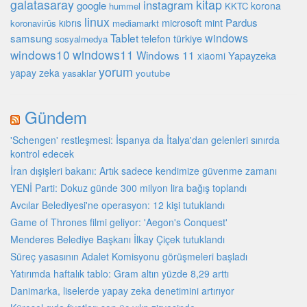
galatasaray
kitap
instagram
google
korona
hummel
KKTC
linux
microsoft
mint
Pardus
kıbrıs
koronavirüs
mediamarkt
Tablet
windows
samsung
türkiye
telefon
sosyalmedya
windows10
windows11
Windows 11
Yapayzeka
xiaomi
yorum
yapay zeka
youtube
yasaklar
Gündem
'Schengen' restleşmesi: İspanya da İtalya'dan gelenleri sınırda
kontrol edecek
İran dışişleri bakanı: Artık sadece kendimize güvenme zamanı
YENİ Parti: Dokuz günde 300 milyon lira bağış toplandı
Avcılar Belediyesi'ne operasyon: 12 kişi tutuklandı
Game of Thrones filmi geliyor: 'Aegon's Conquest'
Menderes Belediye Başkanı İlkay Çiçek tutuklandı
Süreç yasasının Adalet Komisyonu görüşmeleri başladı
Yatırımda haftalık tablo: Gram altın yüzde 8,29 arttı
Danimarka, liselerde yapay zeka denetimini artırıyor