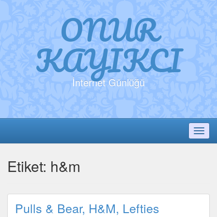
ONUR
KAYIKCI
İnternet Günlüğü
Toggl
Etiket:
h&m
Pulls & Bear, H&M, Lefties