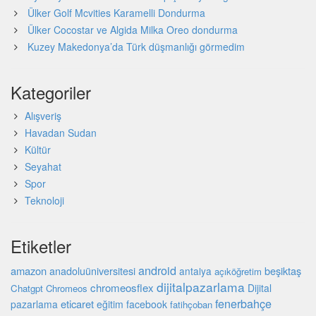
Ülker Golf Mcvities Karamelli Dondurma
Ülker Cocostar ve Algida Milka Oreo dondurma
Kuzey Makedonya’da Türk düşmanlığı görmedim
Kategoriler
Alışveriş
Havadan Sudan
Kültür
Seyahat
Spor
Teknoloji
Etiketler
android
amazon
beşiktaş
anadoluüniversitesi
antalya
açıköğretim
dijitalpazarlama
chromeosflex
Dijital
Chatgpt
Chromeos
fenerbahçe
eticaret
pazarlama
eğitim
facebook
fatihçoban