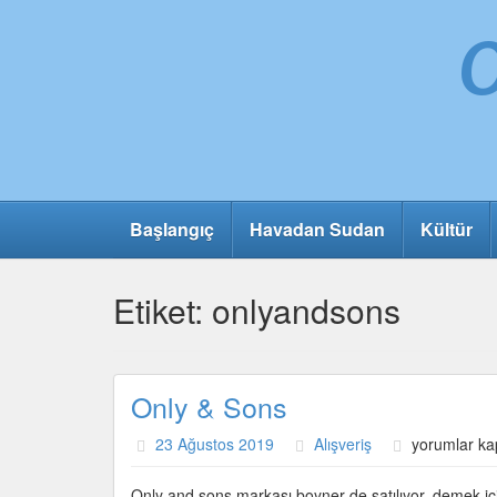
Başlangıç
Havadan Sudan
Kültür
Etiket:
onlyandsons
Only & Sons
Only
23 Ağustos 2019
Alışveriş
yorumlar ka
&
Sons
Only and sons markası boyner de satılıyor, demek için