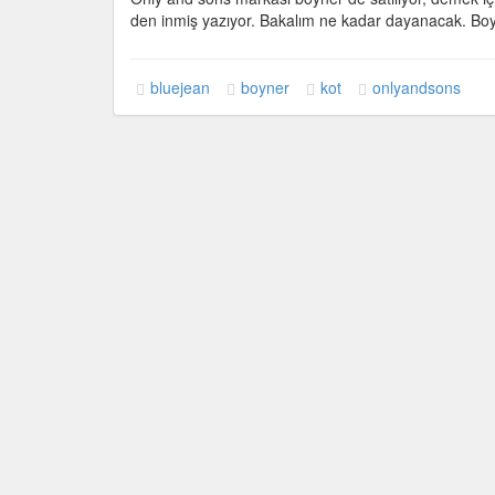
için
den inmiş yazıyor. Bakalım ne kadar dayanacak. Boyn
bluejean
boyner
kot
onlyandsons