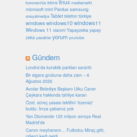
linux
kıbrıs
koronavirüs
mediamarkt
microsoft
mint
Pardus
samsung
Tablet
türkiye
telefon
sosyalmedya
windows10
windows11
windows
Windows 11
Yapayzeka
xiaomi
yapay
yorum
zeka
youtube
yasaklar
Gündem
Londra'da kuraklık parkları sararttı
Bir sigara grubuna daha zam – 6
Ağustos 2026
Avcılar Belediye Başkanı Utku Caner
Çaykara hakkında tahliye kararı
Özel, süreç yasası teklifini 'özensiz'
buldu: İmza çabamız yok
Yan Diomande 125 milyon avroya Real
Madrid'de
Canım meyhanem… Futbolcu Miraç gitti,
ciğerci kedi geldi