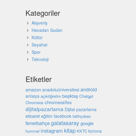
Kategoriler
Alışveriş
Havadan Sudan
Kültür
Seyahat
Spor
Teknoloji
Etiketler
android
amazon
anadoluüniversitesi
beşiktaş
antalya
açıköğretim
Chatgpt
chromeosflex
Chromeos
dijitalpazarlama
Dijital pazarlama
eticaret
eğitim
facebook
fatihçoban
galatasaray
fenerbahçe
google
kitap
instagram
korona
hummel
KKTC