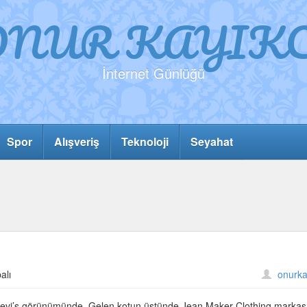
ONUR KAYIKC
İnternet Günlüğü
Spor
Alışveriş
Teknoloji
Seyahat
alı
onurka
m. Levi’s görünümünde. Gelen kotun üstünde Jean Maker Clothing markası