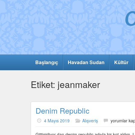
Başlangıç
Havadan Sudan
Kültür
Etiket:
jeanmaker
Denim Republic
Denim
4 Mayıs 2019
Alışveriş
yorumlar kap
Republic
için
Gittigidiyor dan denim republic adıyla bir kot aldı