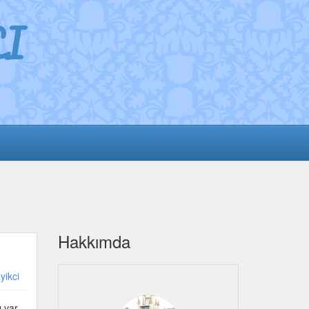
I
Hakkımda
yikci
 var.