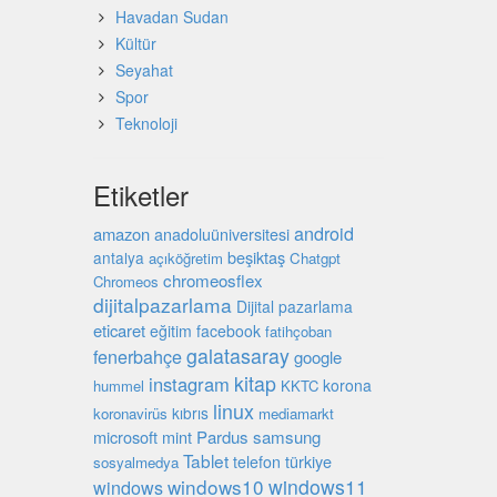
Havadan Sudan
Kültür
Seyahat
Spor
Teknoloji
Etiketler
android
amazon
anadoluüniversitesi
beşiktaş
antalya
açıköğretim
Chatgpt
chromeosflex
Chromeos
dijitalpazarlama
Dijital pazarlama
eticaret
eğitim
facebook
fatihçoban
galatasaray
fenerbahçe
google
kitap
instagram
korona
hummel
KKTC
linux
kıbrıs
koronavirüs
mediamarkt
microsoft
mint
Pardus
samsung
Tablet
türkiye
telefon
sosyalmedya
windows10
windows11
windows