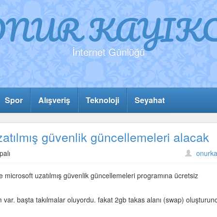
ONUR KAYIKC
İnternet Günlüğü
Spor
Alışveriş
Teknoloji
Seyahat
atılmış güvenlik güncellemeleri alacak
palı
onurka
 microsoft uzatılmış güvenlik güncellemeleri programına ücretsiz
var. başta takılmalar oluyordu. fakat 2gb takas alanı (swap) oluşturun