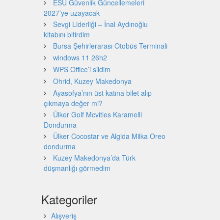
ESU Güvenlik Güncellemeleri
2027’ye uzayacak
Sevgi Liderliği – İnal Aydınoğlu
kitabını bitirdim
Bursa Şehirlerarası Otobüs Terminali
windows 11 26h2
WPS Office’i sildim
Ohrid, Kuzey Makedonya
Ayasofya’nın üst katına bilet alıp
çıkmaya değer mi?
Ülker Golf Mcvities Karamelli
Dondurma
Ülker Cocostar ve Algida Milka Oreo
dondurma
Kuzey Makedonya’da Türk
düşmanlığı görmedim
Kategoriler
Alışveriş