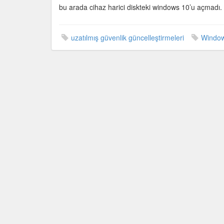
güncellemel
bu arada cihaz harici diskteki windows 10’u açmadı. bio
alacak
için
uzatılmış güvenlik güncelleştirmeleri
Windo