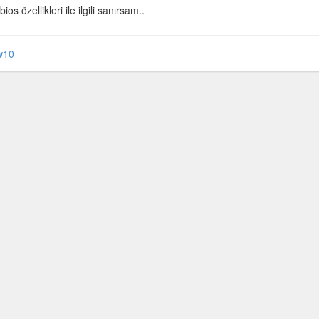
eri
s özellikleri ile ilgili sanırsam..
w10