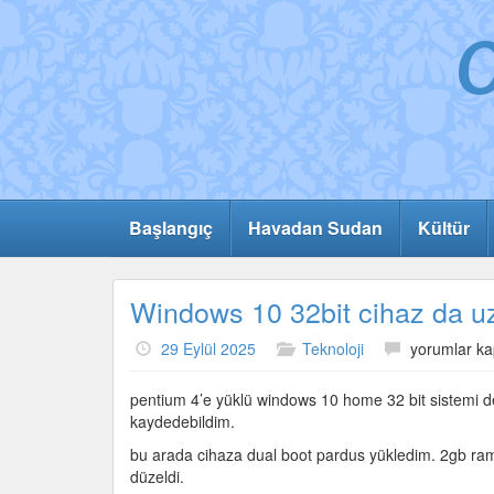
Başlangıç
Havadan Sudan
Kültür
Windows 10 32bit cihaz da uz
Windows
29 Eylül 2025
Teknoloji
yorumlar ka
10
32bit
pentium 4’e yüklü windows 10 home 32 bit sistemi de
cihaz
kaydedebildim.
da
bu arada cihaza dual boot pardus yükledim. 2gb ram 
uzatılmış
düzeldi.
güvenlik