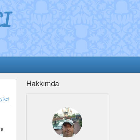
I
Hakkımda
yikci
ca