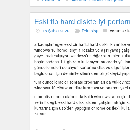
Eski tip hard diskte iyi per
Eski
18 Şubat 2026
Teknoloji
yorumlar k
tip
hard
arkadaşlar eğer eski bir harici hard diskiniz var ise 
diskte
windows 10 home, tiny11 rezalet ve aşırı yavaş çalışı
iyi
gayet hızlı çalışıyor. windows’un diğer sürümleri ku
performan
boşta sadece 1.1 gb ram kullanıyor. bu arada yükle
veren
güncellemeleri de alıyor. kurtarma disk ve diğer işler
Windows
bağlı. onun için de ninite sitesinden bir yükleyici ya
10
tüm güncellemeler sonrası programları da yükleyince
için
windows 10 cihazdan disk taraması ve onarımı yapt
otomatik onarım ekranında kaldı windows. ama şimdili
verimli değil. eski hard diski sistem çalıştırmak içi
kurtarma için usb’den yaptığım chrome os flex’ı kull
zaman.