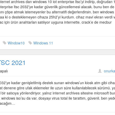
ernet archives dan windows 10 iot enterprise ltsc’yi indirip, doğrudan 
enterprise ltsc 2032’ye kadar güvenlik güncellemesi alacak. bunu ben de
ı çöpe atmak istemeyenler bu alternatifi değerlendirsin. ben windows 
taa ki o desteklemeyen cihaza 25h2’yi kurdum. cihaz mavi ekran verdi 
tsc için ürün anahtarları satılıyor uyguna internette. crack’e de mecbur
Window10
Windows 11
LTSC 2021
apalı
onurka
2’ye kadar genişletilmiş destek sunan windows’un kiosk atm gibi ciha
fakat denene göre ufak eklemeler ile uzun süre kullanılabilecek sürümü. ya
 bir satıcıya yönlendiriyor. yalnız internet archives sitesine microsoft b
 windows iso’su da var. dosyayı virus total ile tarattım, güvenli. ben yed
layacağım…