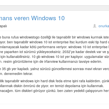
formans veren Windows 10
apalı
onurka
ve buna rufus windowstogo özelliği ile taşınabilir bir windows kurmak ist
yor. ben taşınabilir windows 10 iot enterprise ltsc kurdum eski tip hard 
llanılamayacak kadar kötü performans veriyor. windows 10 iot enterprise 
s
me yaparken iot sürümü yükleyeceksiniz. 2032’ye kadar destek var ve 
 için kullanabilirsiniz. 10 gb windows 10 iot yer kaplıyor. uygulamalar siz
pın. resim görüntüleme için de irfanview kullanmanızı tavsiye ederim.
 35 gb yer kapladı. yalnız sürücü güncellemesi sonrası mavi ekran verd
ım. denemedim tekrar.
k taşınabilir windows için hard disk feda etme işini rafa kaldırdım. çün
n kullanmak diskin ömrünü de yiyor. en temizi depolama için kullanmak.
anacağım. tüm diskleri görüyor çünkü. ben zaten yedekli çalışıyorum her