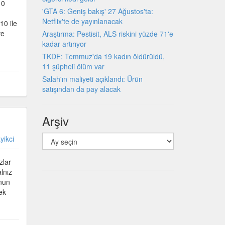
10
'GTA 6: Geniş bakış' 27 Ağustos'ta:
Netflix'te de yayınlanacak
10 ile
ve
Araştırma: Pestisit, ALS riskini yüzde 71'e
kadar artırıyor
TKDF: Temmuz'da 19 kadın öldürüldü,
11 şüpheli ölüm var
Salah'ın maliyeti açıklandı: Ürün
satışından da pay alacak
Arşiv
Arşiv
yikci
zlar
lnız
unun
ek