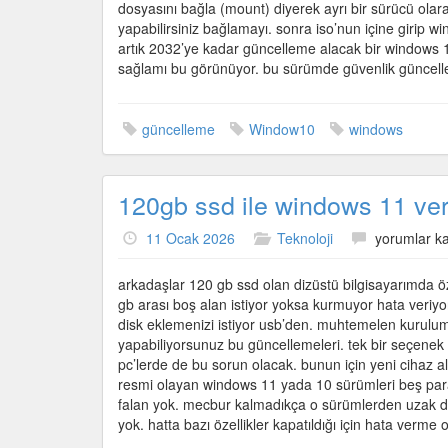
için
dosyasını bağla (mount) diyerek ayrı bir sürücü ol
yapabilirsiniz bağlamayı. sonra iso’nun içine girip 
artık 2032’ye kadar güncelleme alacak bir windows 
sağlamı bu görünüyor. bu sürümde güvenlik güncelle
güncelleme
Window10
windows
120gb ssd ile windows 11 ver
120gb
11 Ocak 2026
Teknoloji
yorumlar ka
ssd
ile
arkadaşlar 120 gb ssd olan dizüstü bilgisayarımda 
windows
gb arası boş alan istiyor yoksa kurmuyor hata veriyo
11
disk eklemenizi istiyor usb’den. muhtemelen kurulum
verimli
yapabiliyorsunuz bu güncellemeleri. tek bir seçenek
çalışmıyor
pc’lerde de bu sorun olacak. bunun için yeni cihaz al
için
resmi olayan windows 11 yada 10 sürümleri beş para et
falan yok. mecbur kalmadıkça o sürümlerden uzak dur
yok. hatta bazı özellikler kapatıldığı için hata verme