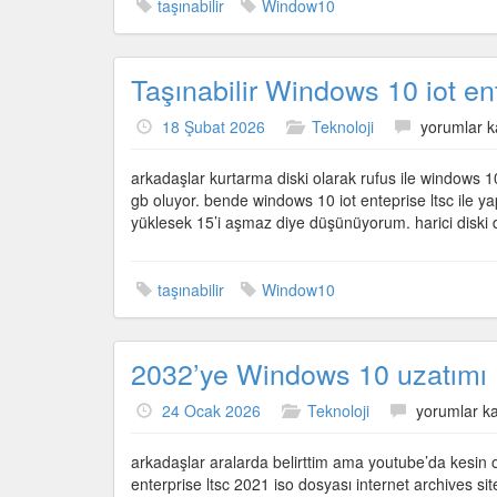
taşınabilir
Window10
Taşınabilir Windows 10 iot ent
Taşınabilir
18 Şubat 2026
Teknoloji
yorumlar k
Windows
10
arkadaşlar kurtarma diski olarak rufus ile windows 
iot
gb oluyor. bende windows 10 iot enteprise ltsc ile
enterprise
yüklesek 15’i aşmaz diye düşünüyorum. harici diski
ltsc
için
taşınabilir
Window10
2032’ye Windows 10 uzatımı
2032’ye
24 Ocak 2026
Teknoloji
yorumlar ka
Windows
10
arkadaşlar aralarda belirttim ama youtube’da kesin o
uzatımı
enterprise ltsc 2021 iso dosyası internet archives si