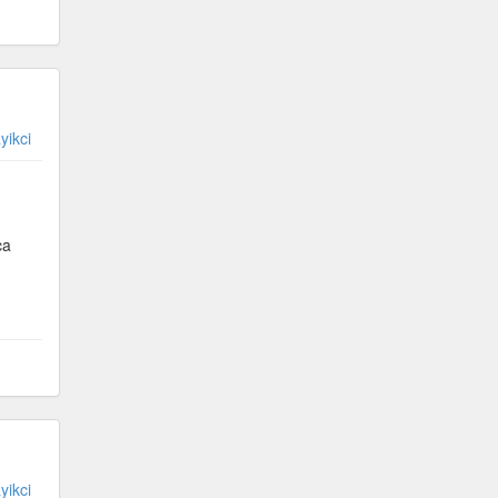
yikci
ca
yikci