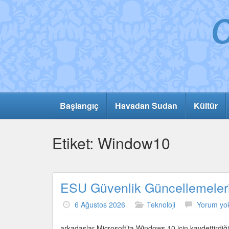
Başlangıç
Havadan Sudan
Kültür
Etiket:
Window10
ESU Güvenlik Güncellemeler
6 Ağustos 2026
Teknoloji
Yorum yo
arkadaşlar Microsoft’ta Windows 10 için kaydettirdi