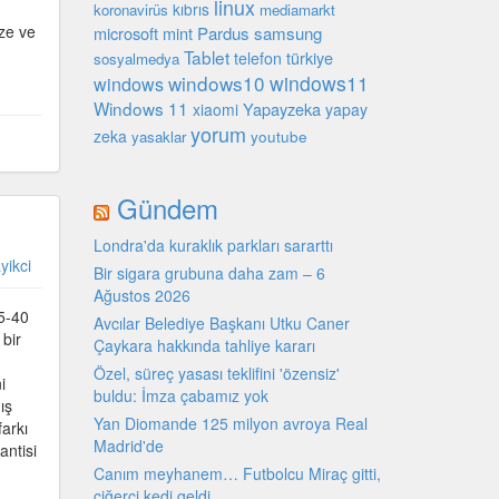
linux
kıbrıs
koronavirüs
mediamarkt
ize ve
microsoft
mint
Pardus
samsung
n
Tablet
türkiye
telefon
sosyalmedya
windows10
windows11
windows
Windows 11
Yapayzeka
xiaomi
yapay
yorum
zeka
youtube
yasaklar
Gündem
Londra'da kuraklık parkları sararttı
yikci
Bir sigara grubuna daha zam – 6
Ağustos 2026
35-40
Avcılar Belediye Başkanı Utku Caner
 bir
Çaykara hakkında tahliye kararı
Özel, süreç yasası teklifini 'özensiz'
i
buldu: İmza çabamız yok
ış
Yan Diomande 125 milyon avroya Real
farkı
Madrid'de
antisi
Canım meyhanem… Futbolcu Miraç gitti,
ciğerci kedi geldi