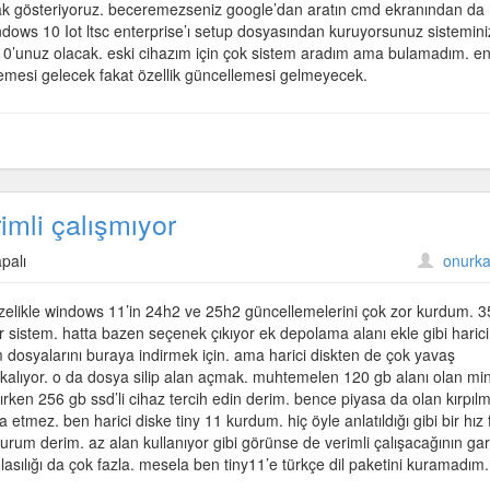
arak gösteriyoruz. beceremezseniz google’dan aratın cmd ekranından da
windows 10 Iot ltsc enterprise’ı setup dosyasından kuruyorsunuz sistemin
10’unuz olacak. eski cihazım için çok sistem aradım ama bulamadım. e
mesi gelecek fakat özellik güncellemesi gelmeyecek.
imli çalışmıyor
palı
onurka
özelikle windows 11’in 24h2 ve 25h2 güncellemelerini çok zor kurdum. 
r sistem. hatta bazen seçenek çıkıyor ek depolama alanı ekle gibi harici
 dosyalarını buraya indirmek için. ama harici diskten de çok yavaş
 kalıyor. o da dosya silip alan açmak. muhtemelen 120 gb alanı olan min
ırken 256 gb ssd’li cihaz tercih edin derim. bence piyasa da olan kırpılm
mez. ben harici diske tiny 11 kurdum. hiç öyle anlatıldığı gibi bir hız 
um derim. az alan kullanıyor gibi görünse de verimli çalışacağının gar
 olasılığı da çok fazla. mesela ben tiny11’e türkçe dil paketini kuramadım.