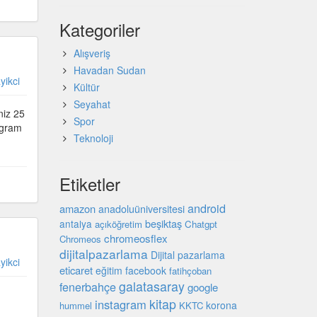
Kategoriler
Alışveriş
Havadan Sudan
yikci
Kültür
Seyahat
niz 25
Spor
ogram
Teknoloji
Etiketler
android
amazon
anadoluüniversitesi
beşiktaş
antalya
açıköğretim
Chatgpt
chromeosflex
Chromeos
dijitalpazarlama
Dijital pazarlama
yikci
eticaret
eğitim
facebook
fatihçoban
galatasaray
fenerbahçe
google
kitap
instagram
korona
hummel
KKTC