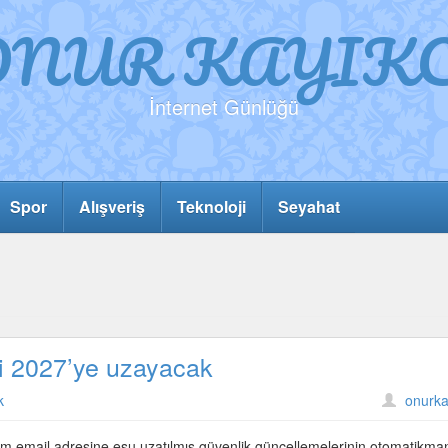
ONUR KAYIKC
İnternet Günlüğü
Spor
Alışveriş
Teknoloji
Seyahat
i 2027’ye uzayacak
k
onurka
ğim email adresine esu uzatılmış güvenlik güncellemelerinin otomatikma