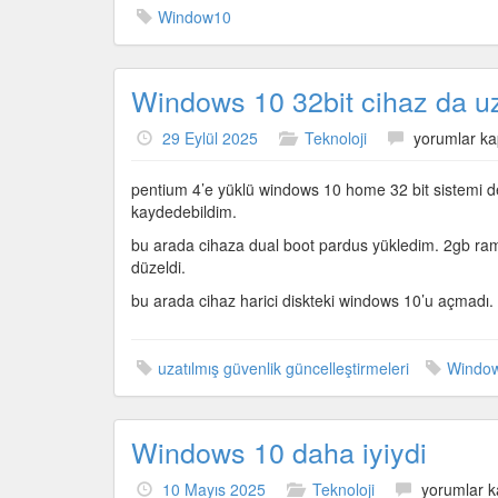
Window10
Windows 10 32bit cihaz da uz
Windows
29 Eylül 2025
Teknoloji
yorumlar ka
10
32bit
pentium 4’e yüklü windows 10 home 32 bit sistemi de
cihaz
kaydedebildim.
da
bu arada cihaza dual boot pardus yükledim. 2gb ram 
uzatılmış
düzeldi.
güvenlik
güncellemel
bu arada cihaz harici diskteki windows 10’u açmadı. bio
alacak
için
uzatılmış güvenlik güncelleştirmeleri
Windo
Windows 10 daha iyiydi
Windows
10 Mayıs 2025
Teknoloji
yorumlar k