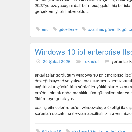
2027’ye uzayacağını dair bir mesaj geldi. hiç bir i
gerçekten iyi bir haber oldu…
esu
gücelleme
uzatılmış güvenlik günce
Windows 10 iot enterprise lts
Windows
20 Şubat 2026
Teknoloji
yorumlar k
10
iot
arkadaşlar gördüğüm windows 10 iot enterprise ltsc’d
enterprise
desteği bitiyor diye yükseltmek isterseniz temiz k
ltsc
sağlıklı olur. çünkü tüm sürücüler yüklü olur o z
izlenimleri
pro’da kalmak daha mantıklı. tüm güncellemeler ve b
için
öldürmeye gerek yok.
bazı iş bilmezler rufus’un windowstogo özelliği ile 
sorunları olacak mavi ekran alabilirsiniz. zaten micr
Window10
windows10 iot ltsc enterprise