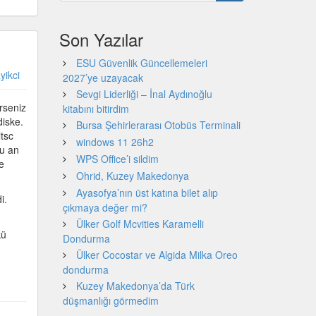
Son Yazılar
ESU Güvenlik Güncellemeleri
yikci
2027’ye uzayacak
Sevgi Liderliği – İnal Aydınoğlu
erseniz
kitabını bitirdim
diske.
Bursa Şehirlerarası Otobüs Terminali
ltsc
windows 11 26h2
şu an
WPS Office’i sildim
e
Ohrid, Kuzey Makedonya
Ayasofya’nın üst katına bilet alıp
i.
çıkmaya değer mi?
Ülker Golf Mcvities Karamelli
kü
Dondurma
Ülker Cocostar ve Algida Milka Oreo
dondurma
Kuzey Makedonya’da Türk
düşmanlığı görmedim