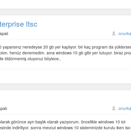
erprise ltsc
apalı
onurka
10 yaparsınız neredeyse 20 gb yer kaplıyor. bir kaç program da yüklerse
 yaptım. henüz denemedim. ama windows 10 gb gibi yer tutuyor. biraz pr
 de öldürmemiş oluyoruz böylece..
palı
onurka
larak görünce ayrı başlık olarak yazıyorum. öncelikle windows 10 iot
tesinde indiriliyor. sonra mevcut windows 10 sisteminizde kurulu iken iso