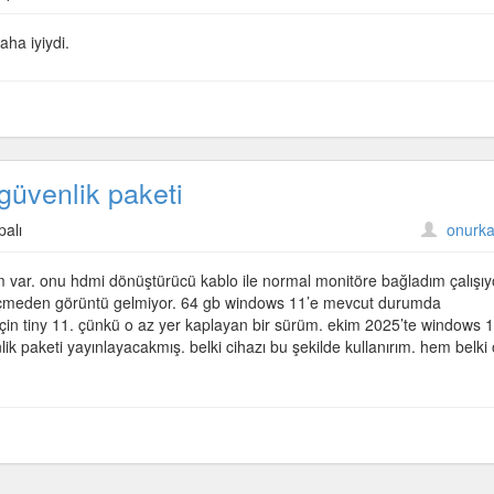
ha iyiydi.
güvenlik paketi
palı
onurka
 var. onu hdmi dönüştürücü kablo ile normal monitöre bağladım çalışıy
eçmeden görüntü gelmiyor. 64 gb windows 11’e mevcut durumda
çin tiny 11. çünkü o az yer kaplayan bir sürüm. ekim 2025’te windows 
enlik paketi yayınlayacakmış. belki cihazı bu şekilde kullanırım. hem belki