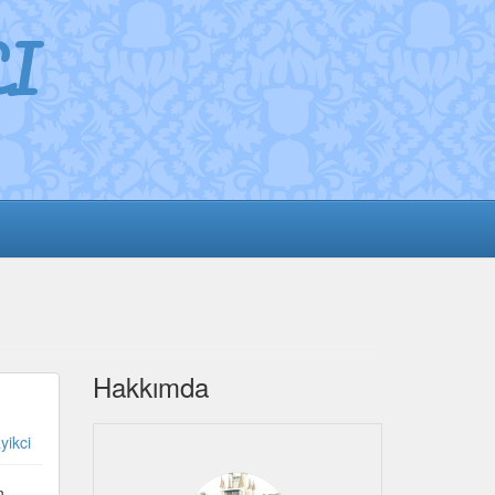
I
Hakkımda
yikci
n