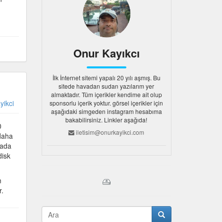
Onur Kayıkcı
İlk İnternet sitemi yapalı 20 yılı aşmış. Bu
sitede havadan sudan yazılarım yer
almaktadır. Tüm içerikler kendime ait olup
yikci
sponsorlu içerik yoktur. görsel içerikler için
aşağıdaki simgeden instagram hesabıma
bakabilirsiniz. Linkler aşağıda!
0
iletisim@onurkayikci.com
 daha
yada
disk
m
r.