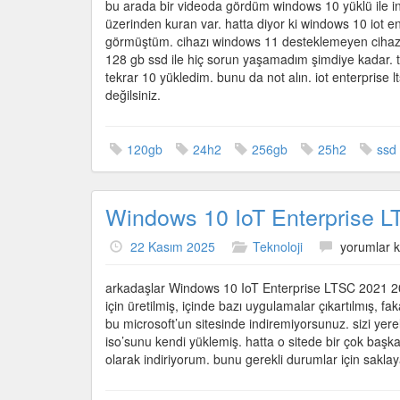
bu arada bir videoda gördüm windows 10 yüklü ile int
üzerinden kuran var. hatta diyor ki windows 10 iot 
görmüştüm. cihazı windows 11 desteklemeyen cihazın
128 gb ssd ile hiç sorun yaşamadım şimdiye kadar. 
tekrar 10 yükledim. bunu da not alın. iot enterprise l
değilsiniz.
120gb
24h2
256gb
25h2
ssd
Windows 10 IoT Enterprise 
Windows
22 Kasım 2025
Teknoloji
yorumlar k
10
IoT
arkadaşlar Windows 10 IoT Enterprise LTSC 2021 203
Enterprise
için üretilmiş, içinde bazı uygulamalar çıkartılmış, 
LTSC
bu microsoft’un sitesinde indiremiyorsunuz. sizi yerel
2021
iso’sunu kendi yüklemiş. hatta o sitede bir çok başka
için
olarak indiriyorum. bunu gerekli durumlar için sak