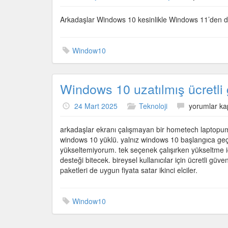
10
daha
Arkadaşlar Windows 10 kesinlikle Windows 11’den da
iyiydi
için
Window10
Windows 10 uzatılmış ücretli 
Windows
24 Mart 2025
Teknoloji
yorumlar ka
10
uzatılmış
arkadaşlar ekranı çalışmayan bir hometech laptopum
ücretli
windows 10 yüklü. yalnız windows 10 başlangıca g
güvenlik
yükseltemiyorum. tek seçenek çalışırken yükseltme i
paketi
desteği bitecek. bireysel kullanıcılar için ücretli güv
için
paketleri de uygun fiyata satar ikinci elciler.
Window10