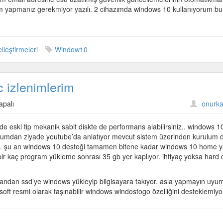
şlem yapmanız gerekmiyor yazılı. 2 cihazımda windows 10 kullanıyorum bu
lleştirmeleri
Window10
c izlenimlerim
apalı
onurka
e eski tip mekanik sabit diskte de performans alabilirsiniz.. windows 1
urulumdan ziyade youtube’da anlatıyor mevcut sistem üzerinden kurulum
aman. şu an windows 10 desteği tamamen bitene kadar windows 10 home 
m
ir kaç program yükleme sonrası 35 gb yer kaplıyor. ihtiyaç yoksa hard 
dışarıdan ssd’ye windows yükleyip bilgisayara takıyor. asla yapmayın uyu
osoft resmi olarak taşınabilir windows windostogo özelliğini desteklemiyo