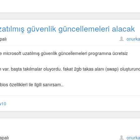
atılmış güvenlik güncellemeleri alacak
palı
onurka
 microsoft uzatılmış güvenlik güncellemeleri programına ücretsiz
var. başta takılmalar oluyordu. fakat 2gb takas alanı (swap) oluşturun
eri
s özellikleri ile ilgili sanırsam..
w10
apalı
onurka