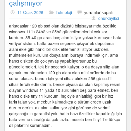
çalışmıyor
120gb
11 Ocak 2026
Teknoloji
yorumlar kapalı
ssd
onurkayikci
ile
arkadaşlar 120 gb ssd olan dizüstü bilgisayarımda özelikle
windows
windows 11’in 24h2 ve 25h2 güncellemelerini çok zor
11
kurdum. 35-40 gb arası boş alan istiyor yoksa kurmuyor hata
verimli
veriyor sistem. hatta bazen seçenek çıkıyor ek depolama
çalışmıyor
alanı ekle gibi harici bir disk eklemenizi istiyor usb’den.
için
muhtemelen kurulum dosyalarını buraya indirmek için. ama
harici diskten de çok yavaş yapabiliyorsunuz bu
güncellemeleri. tek bir seçenek kalıyor. o da dosya silip alan
açmak. muhtemelen 120 gb alanı olan mini pc’lerde de bu
sorun olacak. bunun için yeni cihaz alırken 256 gb ssd’li
cihaz tercih edin derim. bence piyasa da olan kırpılmış resmi
olayan windows 11 yada 10 sürümleri beş para etmez. ben
harici diske tiny 11 kurdum. hiç öyle anlatıldığı gibi bir hız
farkı falan yok. mecbur kalmadıkça o sürümlerden uzak
durum derim. az alan kullanıyor gibi görünse de verimli
çalışacağının garantisi yok. hatta bazı özellikler kapatıldığı için
hata verme olasılığı da çok fazla. mesela ben tiny11’e türkçe
dil paketini kuramadım.