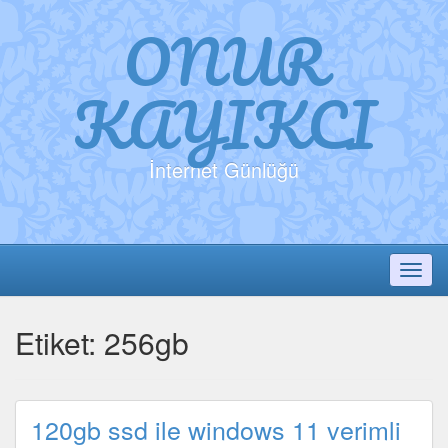
ONUR
KAYIKCI
İnternet Günlüğü
Toggl
Etiket:
256gb
120gb ssd ile windows 11 verimli