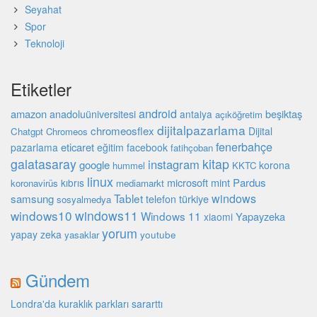
Seyahat
Spor
Teknoloji
Etiketler
android
amazon
beşiktaş
anadoluüniversitesi
antalya
açıköğretim
dijitalpazarlama
chromeosflex
Dijital
Chatgpt
Chromeos
fenerbahçe
eticaret
pazarlama
eğitim
facebook
fatihçoban
galatasaray
kitap
instagram
google
korona
hummel
KKTC
linux
microsoft
mint
Pardus
kıbrıs
koronavirüs
mediamarkt
Tablet
windows
samsung
türkiye
telefon
sosyalmedya
windows10
windows11
Windows 11
Yapayzeka
xiaomi
yorum
yapay zeka
youtube
yasaklar
Gündem
Londra'da kuraklık parkları sararttı