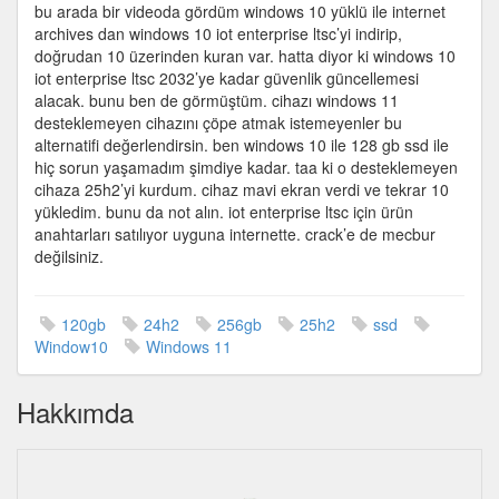
bu arada bir videoda gördüm windows 10 yüklü ile internet
archives dan windows 10 iot enterprise ltsc’yi indirip,
doğrudan 10 üzerinden kuran var. hatta diyor ki windows 10
iot enterprise ltsc 2032’ye kadar güvenlik güncellemesi
alacak. bunu ben de görmüştüm. cihazı windows 11
desteklemeyen cihazını çöpe atmak istemeyenler bu
alternatifi değerlendirsin. ben windows 10 ile 128 gb ssd ile
hiç sorun yaşamadım şimdiye kadar. taa ki o desteklemeyen
cihaza 25h2’yi kurdum. cihaz mavi ekran verdi ve tekrar 10
yükledim. bunu da not alın. iot enterprise ltsc için ürün
anahtarları satılıyor uyguna internette. crack’e de mecbur
değilsiniz.
120gb
24h2
256gb
25h2
ssd
Window10
Windows 11
Hakkımda