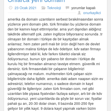
Onlarca
23 Ocak 2021
Teknoloji
yorumlar kapalı
yeni
onurkayikci
domain
amerika da domain uzantıların serbest bırakılmasından sonra
için
yüzlerce yeni domain çıktı. türk firmaları bu yüzlerce domain
den bir kısmını kayıt ettirmiyorlar. ama yurt dışından aldığınız
takdirde alternatif çok. zaten ingilizce biliyorsanız sonunda .tr
olmayan bir domain i türkiye de bir kayıtçıdan almak
anlamsız. hem zaten yerli malı bir ürün değil hem de devlet
yabancının malına türkiye de kdv ödetiyor. kdv satan firmayı
ilgilendirmiyor tabii ki, kdv farkını tüketici olarak siz
ödüyorsunuz. bunun için yabancı bir domain i türkiye de
kurulu hiç bir firmadan almanızı tavsiye etmem. güvenlik mi
dersiniz. türk firmasındaki bir çalışanın bilgilerinizi
çalmayacağı ne malum. muhtemelen türk çalışan sizin
bilgilerinizle daha ilgilidir. amerika daki adam naapsın sizin ev
adresinizi, telefon numarınızı, o sadece domain in kayıt
güvenliği ile ilgileniyor. zaten türk firmaları com, net gibi
uzantıları bile piyasa fiyatından fazlaya satıyor, artı bir de kdv
ödüyorsunuz. yeni uzantılarda da şöyle bir sorun var, fiyatlar
pahalı şu an, 20-30 dolar civarı, tl bazında 200-250 tlye
geliyor bir yıllık kayıt. 9 dolara kayıt yapmak varken bizim