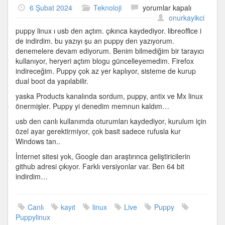
Puppy
6 Şubat 2024
Teknoloji
yorumlar kapalı
Linux
onurkayikci
için
puppy linux ı usb den açtım. çıkınca kaydediyor. libreoffice i
de indirdim. bu yazıyı şu an puppy den yazıyorum.
denemelere devam ediyorum. Benim bilmediğim bir tarayıcı
kullanıyor, heryeri açtım blogu güncelleyemedim. Firefox
indireceğim. Puppy çok az yer kaplıyor, sisteme de kurup
dual boot da yapılabilir.
yaska Products kanalında sordum, puppy, antix ve Mx linux
önermişler. Puppy yi denedim memnun kaldım…
usb den canlı kullanımda oturumları kaydediyor, kurulum için
özel ayar gerektirmiyor, çok basit sadece rufusla kur
Windows tan..
İnternet sitesi yok, Google dan araştırınca geliştiricilerin
github adresi çıkıyor. Farklı versiyonlar var. Ben 64 bit
indirdim…
Canlı
kayıt
linux
Live
Puppy
Puppylinux