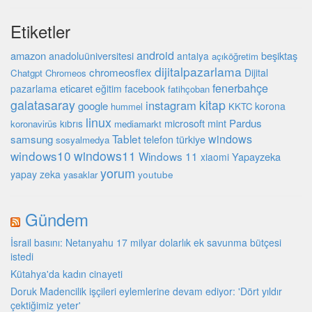
Etiketler
android
amazon
beşiktaş
anadoluüniversitesi
antalya
açıköğretim
dijitalpazarlama
chromeosflex
Dijital
Chatgpt
Chromeos
fenerbahçe
eticaret
pazarlama
eğitim
facebook
fatihçoban
galatasaray
kitap
instagram
google
korona
hummel
KKTC
linux
microsoft
mint
Pardus
kıbrıs
koronavirüs
mediamarkt
Tablet
windows
samsung
türkiye
telefon
sosyalmedya
windows10
windows11
Windows 11
Yapayzeka
xiaomi
yorum
yapay zeka
youtube
yasaklar
Gündem
İsrail basını: Netanyahu 17 milyar dolarlık ek savunma bütçesi
istedi
Kütahya'da kadın cinayeti
Doruk Madencilik işçileri eylemlerine devam ediyor: 'Dört yıldır
çektiğimiz yeter'