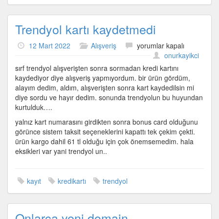
Trendyol kartı kaydetmedi
Trendyol
12 Mart 2022
Alışveriş
yorumlar kapalı
kartı
onurkayikci
kaydetmedi
sırf trendyol alışverişten sonra sormadan kredi kartını
için
kaydediyor diye alışveriş yapmıyordum. bir ürün gördüm,
alayım dedim, aldım, alışverişten sonra kart kaydedilsin mi
diye sordu ve hayır dedim. sonunda trendyolun bu huyundan
kurtulduk….
yalnız kart numarasını girdikten sonra bonus card olduğunu
görünce sistem taksit seçeneklerini kapattı tek çekim çekti.
ürün kargo dahil 61 tl olduğu için çok önemsemedim. hala
eksikleri var yani trendyol un..
kayıt
kredikartı
trendyol
Onlarca yeni domain