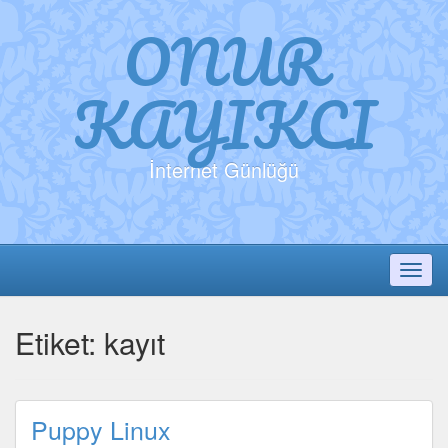
ONUR
KAYIKCI
İnternet Günlüğü
Toggl
Etiket:
kayıt
Puppy Linux