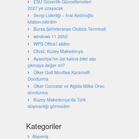
ESU Güvenlik Güncellemeleri
2027’ye uzayacak
Sevgi Liderliği – İnal Aydınoğlu
kitabını bitirdim
Bursa Şehirlerarası Otobüs Terminali
windows 11 26h2
WPS Office’i sildim
Ohrid, Kuzey Makedonya
Ayasofya’nın üst katına bilet alıp
çıkmaya değer mi?
Ülker Golf Mcvities Karamelli
Dondurma
Ülker Cocostar ve Algida Milka Oreo
dondurma
Kuzey Makedonya’da Türk
düşmanlığı görmedim
Kategoriler
Alışveriş