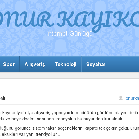
ONUR KAYIKC
İnternet Günlüğü
Spor
Alışveriş
Teknoloji
Seyahat
alı
onurka
ını kaydediyor diye alışveriş yapmıyordum. bir ürün gördüm, alayım dedi
sordu ve hayır dedim. sonunda trendyolun bu huyundan kurtulduk….
duğunu görünce sistem taksit seçeneklerini kapattı tek çekim çekti. ürü
eksikleri var yani trendyol un..