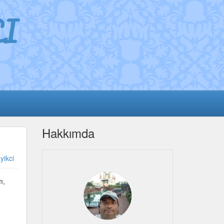
I
Hakkımda
yikci
m,
n