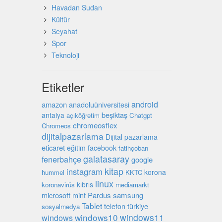
Havadan Sudan
Kültür
Seyahat
Spor
Teknoloji
Etiketler
android
amazon
anadoluüniversitesi
beşiktaş
antalya
açıköğretim
Chatgpt
chromeosflex
Chromeos
dijitalpazarlama
Dijital pazarlama
eticaret
eğitim
facebook
fatihçoban
galatasaray
fenerbahçe
google
kitap
instagram
korona
hummel
KKTC
linux
kıbrıs
koronavirüs
mediamarkt
microsoft
mint
Pardus
samsung
Tablet
türkiye
telefon
sosyalmedya
windows10
windows11
windows