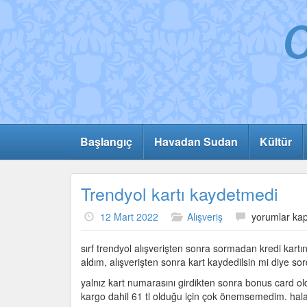
Başlangıç
Havadan Sudan
Kültür
Trendyol kartı kaydetmedi
Trendyol
12 Mart 2022
Alışveriş
yorumlar kap
kartı
kaydetmedi
sırf trendyol alışverişten sonra sormadan kredi kart
için
aldım, alışverişten sonra kart kaydedilsin mi diye 
yalnız kart numarasını girdikten sonra bonus card ol
kargo dahil 61 tl olduğu için çok önemsemedim. hala 