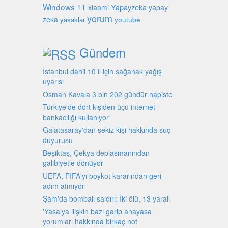
Windows 11
Yapayzeka
xiaomi
yapay
yorum
zeka
youtube
yasaklar
Gündem
İstanbul dahil 10 il için sağanak yağış
uyarısı
Osman Kavala 3 bin 202 gündür hapiste
Türkiye'de dört kişiden üçü internet
bankacılığı kullanıyor
Galatasaray'dan sekiz kişi hakkında suç
duyurusu
Beşiktaş, Çekya deplasmanından
galibiyetle dönüyor
UEFA, FIFA'yı boykot kararından geri
adım atmıyor
Şam'da bombalı saldırı: İki ölü, 13 yaralı
'Yasa'ya ilişkin bazı garip anayasa
yorumları hakkında birkaç not