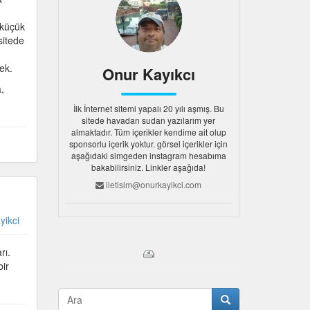
 küçük
sitede
ek.
Onur Kayıkcı
,
İlk İnternet sitemi yapalı 20 yılı aşmış. Bu
sitede havadan sudan yazılarım yer
almaktadır. Tüm içerikler kendime ait olup
sponsorlu içerik yoktur. görsel içerikler için
aşağıdaki simgeden instagram hesabıma
bakabilirsiniz. Linkler aşağıda!
iletisim@onurkayikci.com
yikci
rı.
bir