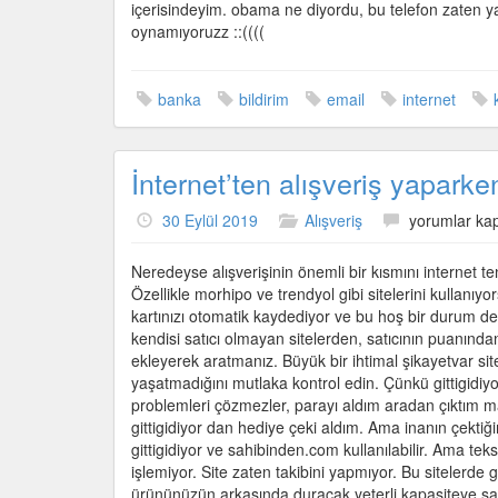
içerisindeyim. obama ne diyordu, bu telefon zaten y
oynamıyoruzz ::((((
banka
bildirim
email
internet
İnternet’ten alışveriş yaparken
İnternet’ten
30 Eylül 2019
Alışveriş
yorumlar kap
alışveriş
yaparken
Neredeyse alışverişinin önemli bir kısmını internet t
nasıl
Özellikle morhipo ve trendyol gibi sitelerini kullanı
bir
kartınızı otomatik kaydediyor ve bu hoş bir durum deği
yol
kendisi satıcı olmayan sitelerden, satıcının puanınd
izlemeliyiz
ekleyerek aratmanız. Büyük bir ihtimal şikayetvar sit
için
yaşatmadığını mutlaka kontrol edin. Çünkü gittigidiyor 
problemleri çözmezler, parayı aldım aradan çıktım ma
gittigidiyor dan hediye çeki aldım. Ama inanın çektiğim
gittigidiyor ve sahibinden.com kullanılabilir. Ama tek
işlemiyor. Site zaten takibini yapmıyor. Bu sitelerde 
ürününüzün arkasında duracak yeterli kapasiteye sahip