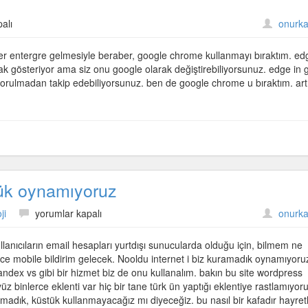
alı
onurka
r entergre gelmesiyle beraber, google chrome kullanmayı bıraktım. edg
 gösteriyor ama siz onu google olarak değiştirebiliyorsunuz. edge in 
 yorulmadan takip edebiliyorsunuz. ben de google chrome u bıraktım. art
tük oynamıyoruz
İnternet
ji
yorumlar kapalı
onurka
i
biz
lanıcıların email hesapları yurtdışı sunucularda olduğu için, bilmem ne
yapamadık
dece mobile bildirim gelecek. Nooldu internet i biz kuramadık oynamıyor
küstük
ndex vs gibi bir hizmet biz de onu kullanalım. bakın bu site wordpress
oynamıyoruz
z binlerce eklenti var hiç bir tane türk ün yaptığı eklentiye rastlamıyoru
için
adık, küstük kullanmayacağız mı diyeceğiz. bu nasıl bir kafadır hayret