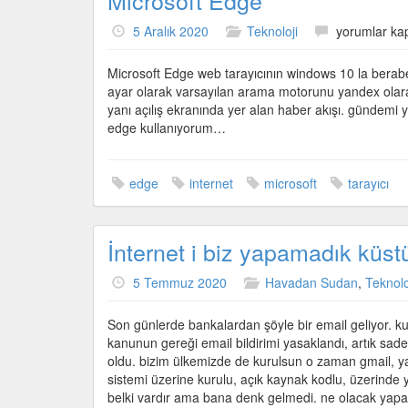
Microsoft Edge
Microsoft
5 Aralık 2020
Teknoloji
yorumlar kap
Edge
için
Microsoft Edge web tarayıcının windows 10 la berabe
ayar olarak varsayılan arama motorunu yandex olarak
yanı açılış ekranında yer alan haber akışı. gündemi
edge kullanıyorum…
edge
internet
microsoft
tarayıcı
İnternet i biz yapamadık küs
5 Temmuz 2020
Havadan Sudan
,
Teknolo
Son günlerde bankalardan şöyle bir email geliyor. kul
kanunun gereği email bildirimi yasaklandı, artık sa
oldu. bizim ülkemizde de kurulsun o zaman gmail, ya
sistemi üzerine kurulu, açık kaynak kodlu, üzerinde yü
belki vardır ama bana denk gelmedi. ne olacak yapam