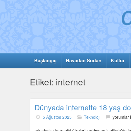
Başlangıç
Havadan Sudan
Kültür
Etiket:
internet
Dünyada internette 18 yaş d
Dünyada
5 Ağustos 2025
Teknoloji
yorumlar 
internette
18
arkadaşlar kore gibi ülkelerin ardından ingiltere’de 