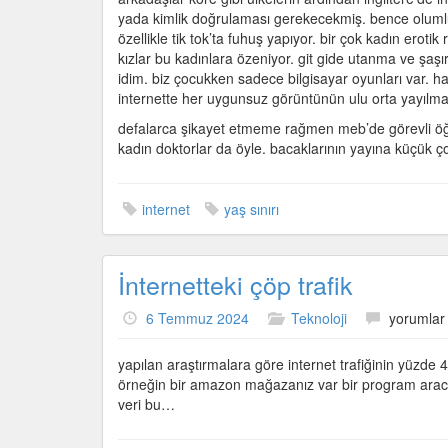
yaş
yada kimlik doğrulaması gerekecekmiş. bence olumlu
doğrulama
özellikle tik tok’ta fuhuş yapıyor. bir çok kadın erot
için
kızlar bu kadınlara özeniyor. git gide utanma ve şaşı
idim. biz çocukken sadece bilgisayar oyunları var. ha
internette her uygunsuz görüntünün ulu orta yayılmas
defalarca şikayet etmeme rağmen meb’de görevli öğr
kadın doktorlar da öyle. bacaklarının yayına küçük ço
internet
yaş sınırı
İnternetteki çöp trafik
İnternette
6 Temmuz 2024
Teknoloji
yorumlar 
çöp
trafik
yapılan araştırmalara göre internet trafiğinin yüzde 4
için
örneğin bir amazon mağazanız var bir program aracılığı
veri bu…