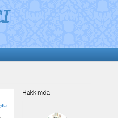
I
Hakkımda
yikci
a