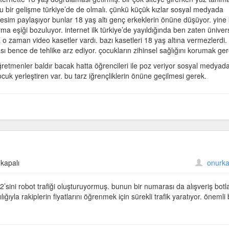
 bir gelişme türkiye’de de olmalı. çünkü küçük kızlar sosyal medyada
sı
ik resim paylaşıyor bunlar 18 yaş altı genç erkeklerin önüne düşüyor. yine
rma eşiği bozuluyor. internet ilk türkiye’de yayıldığında ben zaten üniver
 o zaman video kasetler vardı. bazı kasetleri 18 yaş altına vermezlerdi.
ı bence de tehlike arz ediyor. çocukların zihinsel sağlığını korumak ger
etmenler baldır bacak hatta öğrencileri ile poz veriyor sosyal medyada
cuk yerleştiren var. bu tarz iğrençliklerin önüne geçilmesi gerek.
ki
kapalı
onurka
2’sini robot trafiği oluşturuyormuş. bunun bir numarası da alışveriş botla
yla rakiplerin fiyatlarını öğrenmek için sürekli trafik yaratıyor. önemli 