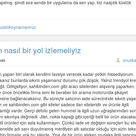
apılmış, şimdi sıra sende bir uygulama da sen yap, biz naaptık küstük
küstükoynamıyoruz
 nasıl bir yol izlemeliyiz
alı
onurka
en yapan biri olarak kendimi tavsiye verecek kadar yetkin hissediyorum.
yorsanız bunlarda sıkıntı yaşamanız durumu çok düşük. Yalnız trendyol kre
l. Gittigidiyor, sahibinden.com gibi aracı sitelerden alışveriş yaparken,
an önce öncelikle firma ismi ile beraber bir arama motorunda şikayet
esine bağlanacaksınız. Bu süreçte satıcının iade sürecininde sıkıntı yaşa
ve sahibinden.com gibi siteler sadece ilan siteleridir ve ürünle ilgili
ntığı vardır. Gerçi defolu gelen hummel la ilgili uzun uğraşlarımdan so
 sıkıntıya değmedi. Jilet, nokia kapağı gibi içeriği belli bir ürün alacaks
stil ürünleri için asla kullanmayın. Çünkü iade ve değişim süreçleri bu sit
genelde adı sanı duyulmamış merdiven altı satıcılar olduğu için sizin tekst
 firmalar yok bu silerde. Yine de bir ürün alırken mutlaka ilgili satıcını