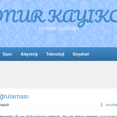
ONUR KAYIKC
İnternet Günlüğü
Spor
Alışveriş
Teknoloji
Seyahat
oğrulaması
kapalı
onurka
internette 18 yaş doğrulaması getirmiş. bir çok siteye girerken yüz tanım