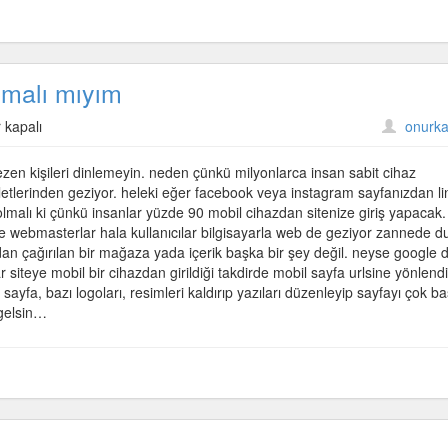
pmalı mıyım
 kapalı
onurka
en kişileri dinlemeyin. neden çünkü milyonlarca insan sabit cihaz
letlerinden geziyor. heleki eğer facebook veya instagram sayfanızdan li
malı ki çünkü insanlar yüzde 90 mobil cihazdan sitenize giriş yapacak.
er ve webmasterlar hala kullanıcılar bilgisayarla web de geziyor zannede d
an çağırılan bir mağaza yada içerik başka bir şey değil. neyse google 
r siteye mobil bir cihazdan girildiği takdirde mobil sayfa urlsine yönlendi
yfa, bazı logoları, resimleri kaldırıp yazıları düzenleyip sayfayı çok bas
 gelsin…