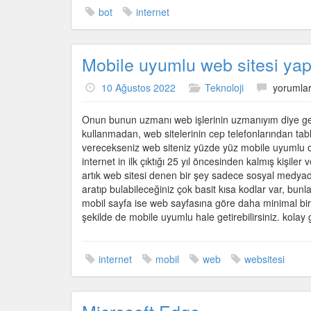
bot
internet
Mobile uyumlu web sitesi ya
Mobile
10 Ağustos 2022
Teknoloji
yorumlar
uyumlu
web
Onun bunun uzmanı web işlerinin uzmanıyım diye gez
sitesi
kullanmadan, web sitelerinin cep telefonlarından tab
yapmalı
verecekseniz web siteniz yüzde yüz mobile uyumlu ol
mıyım
internet in ilk çıktığı 25 yıl öncesinden kalmış kişil
için
artık web sitesi denen bir şey sadece sosyal medyad
aratıp bulabileceğiniz çok basit kısa kodlar var, bunla
mobil sayfa ise web sayfasına göre daha minimal bir sa
şekilde de mobile uyumlu hale getirebilirsiniz. kolay
internet
mobil
web
websitesi