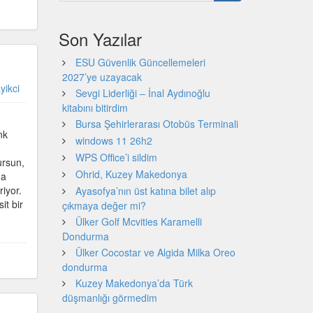
Son Yazılar
ESU Güvenlik Güncellemeleri
2027’ye uzayacak
yikci
Sevgi Liderliği – İnal Aydınoğlu
kitabını bitirdim
Bursa Şehirlerarası Otobüs Terminali
nk
windows 11 26h2
WPS Office’i sildim
ursun,
Ohrid, Kuzey Makedonya
da
riyor.
Ayasofya’nın üst katına bilet alıp
it bir
çıkmaya değer mi?
Ülker Golf Mcvities Karamelli
Dondurma
Ülker Cocostar ve Algida Milka Oreo
dondurma
Kuzey Makedonya’da Türk
düşmanlığı görmedim