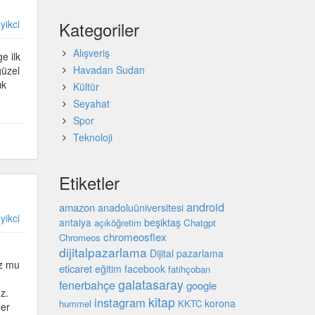
yikci
Kategoriler
Alışveriş
e ilk
Havadan Sudan
güzel
ık
Kültür
Seyahat
Spor
Teknoloji
Etiketler
android
amazon
anadoluüniversitesi
yikci
beşiktaş
antalya
açıköğretim
Chatgpt
chromeosflex
Chromeos
dijitalpazarlama
Dijital pazarlama
uz mu
eticaret
eğitim
facebook
fatihçoban
galatasaray
fenerbahçe
google
z.
kitap
instagram
korona
hummel
KKTC
ler