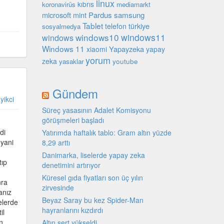
linux
kıbrıs
koronavirüs
mediamarkt
microsoft
mint
Pardus
samsung
Tablet
türkiye
telefon
sosyalmedya
windows10
windows11
windows
Windows 11
Yapayzeka
xiaomi
yapay
yorum
zeka
youtube
yasaklar
Gündem
yikci
Süreç yasasının Adalet Komisyonu
görüşmeleri başladı
di
Yatırımda haftalık tablo: Gram altın yüzde
 yani
8,29 arttı
Danimarka, liselerde yapay zeka
tıp
denetimini artırıyor
Küresel gıda fiyatları son üç yılın
nra
zirvesinde
anız
Beyaz Saray bu kez Spider-Man
elerde
hayranlarını kızdırdı
il
n
Altın sert yükseldi