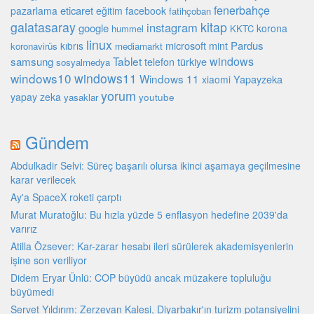
fenerbahçe
eticaret
pazarlama
eğitim
facebook
fatihçoban
galatasaray
kitap
instagram
google
korona
hummel
KKTC
linux
microsoft
mint
Pardus
kıbrıs
koronavirüs
mediamarkt
Tablet
windows
samsung
türkiye
telefon
sosyalmedya
windows10
windows11
Windows 11
Yapayzeka
xiaomi
yorum
yapay zeka
youtube
yasaklar
Gündem
Abdulkadir Selvi: Süreç başarılı olursa ikinci aşamaya geçilmesine
karar verilecek
Ay'a SpaceX roketi çarptı
Murat Muratoğlu: Bu hızla yüzde 5 enflasyon hedefine 2039'da
varırız
Atilla Özsever: Kar-zarar hesabı ileri sürülerek akademisyenlerin
işine son veriliyor
Didem Eryar Ünlü: COP büyüdü ancak müzakere topluluğu
büyümedi
Servet Yıldırım: Zerzevan Kalesi, Diyarbakır'ın turizm potansiyelini