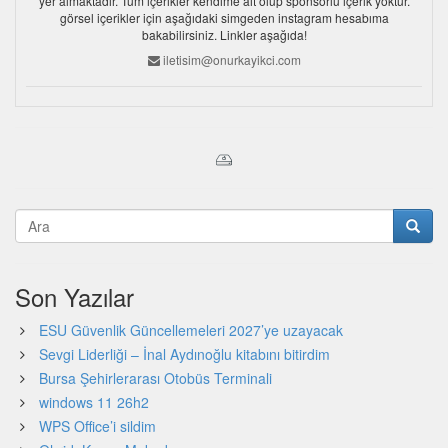
yer almaktadır. Tüm içerikler kendime ait olup sponsorlu içerik yoktur.
görsel içerikler için aşağıdaki simgeden instagram hesabıma
bakabilirsiniz. Linkler aşağıda!
iletisim@onurkayikci.com
Son Yazılar
ESU Güvenlik Güncellemeleri 2027’ye uzayacak
Sevgi Liderliği – İnal Aydınoğlu kitabını bitirdim
Bursa Şehirlerarası Otobüs Terminali
windows 11 26h2
WPS Office’i sildim