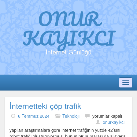
ONUR
KAYIKCI
İnternet Günlüğü
Toggl
İnternetteki çöp trafik
İnternetteki
6 Temmuz 2024
Teknoloji
yorumlar kapalı
çöp
onurkayikci
trafik
yapılan araştırmalara göre internet trafiğinin yüzde 42’sini
için
robot trafiği oluşturuyormuş. bunun bir numarası da alışveriş