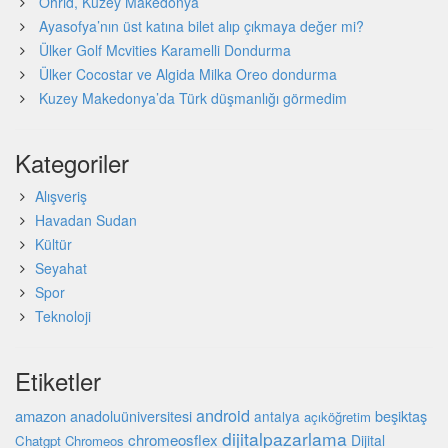
Ohrid, Kuzey Makedonya
Ayasofya’nın üst katına bilet alıp çıkmaya değer mi?
Ülker Golf Mcvities Karamelli Dondurma
Ülker Cocostar ve Algida Milka Oreo dondurma
Kuzey Makedonya’da Türk düşmanlığı görmedim
Kategoriler
Alışveriş
Havadan Sudan
Kültür
Seyahat
Spor
Teknoloji
Etiketler
android
amazon
beşiktaş
anadoluüniversitesi
antalya
açıköğretim
dijitalpazarlama
chromeosflex
Dijital
Chatgpt
Chromeos