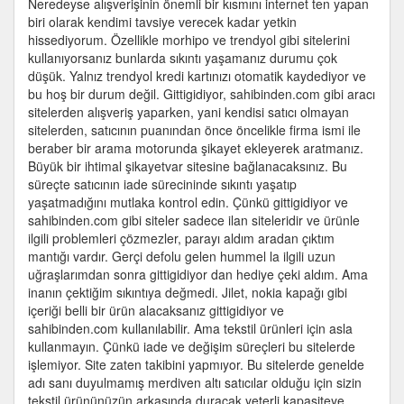
Neredeyse alışverişinin önemli bir kısmını internet ten yapan
nasıl
biri olarak kendimi tavsiye verecek kadar yetkin
bir
hissediyorum. Özellikle morhipo ve trendyol gibi sitelerini
yol
kullanıyorsanız bunlarda sıkıntı yaşamanız durumu çok
izlemeliyiz
düşük. Yalnız trendyol kredi kartınızı otomatik kaydediyor ve
için
bu hoş bir durum değil. Gittigidiyor, sahibinden.com gibi aracı
sitelerden alışveriş yaparken, yani kendisi satıcı olmayan
sitelerden, satıcının puanından önce öncelikle firma ismi ile
beraber bir arama motorunda şikayet ekleyerek aratmanız.
Büyük bir ihtimal şikayetvar sitesine bağlanacaksınız. Bu
süreçte satıcının iade sürecininde sıkıntı yaşatıp
yaşatmadığını mutlaka kontrol edin. Çünkü gittigidiyor ve
sahibinden.com gibi siteler sadece ilan siteleridir ve ürünle
ilgili problemleri çözmezler, parayı aldım aradan çıktım
mantığı vardır. Gerçi defolu gelen hummel la ilgili uzun
uğraşlarımdan sonra gittigidiyor dan hediye çeki aldım. Ama
inanın çektiğim sıkıntıya değmedi. Jilet, nokia kapağı gibi
içeriği belli bir ürün alacaksanız gittigidiyor ve
sahibinden.com kullanılabilir. Ama tekstil ürünleri için asla
kullanmayın. Çünkü iade ve değişim süreçleri bu sitelerde
işlemiyor. Site zaten takibini yapmıyor. Bu sitelerde genelde
adı sanı duyulmamış merdiven altı satıcılar olduğu için sizin
tekstil ürününüzün arkasında duracak yeterli kapasiteye