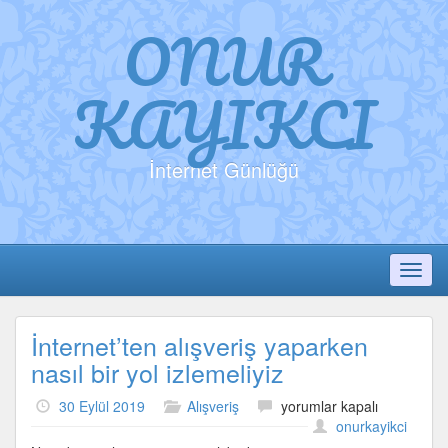
ONUR
KAYIKCI
İnternet Günlüğü
Toggl
İnternet’ten alışveriş yaparken
nasıl bir yol izlemeliyiz
İnternet’ten
30 Eylül 2019
Alışveriş
yorumlar kapalı
alışveriş
onurkayikci
yaparken