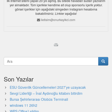
İlk İnternet sitemi yapalı 20 yılı aşmış. Bu sitede havadan sudan yazılarım
yer almaktadır. Tüm içerikler kendime ait olup sponsorlu içerik yoktur.
görsel içerikler için aşağıdaki simgeden instagram hesabıma
bakabilirsiniz. Linkler aşağıda!
iletisim@onurkayikci.com
Son Yazılar
ESU Güvenlik Güncellemeleri 2027’ye uzayacak
Sevgi Liderliği – İnal Aydınoğlu kitabını bitirdim
Bursa Şehirlerarası Otobüs Terminali
windows 11 26h2
WPS Office’i sildim