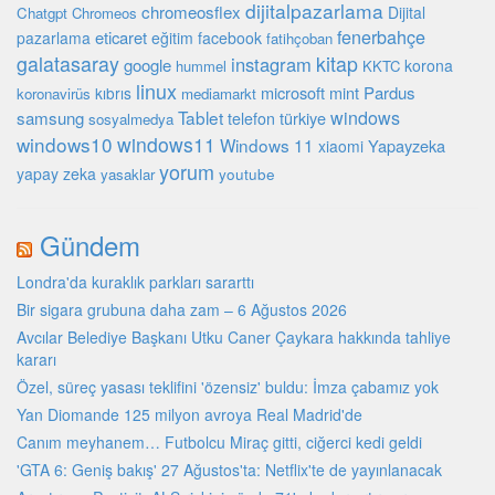
dijitalpazarlama
chromeosflex
Dijital
Chatgpt
Chromeos
fenerbahçe
eticaret
pazarlama
eğitim
facebook
fatihçoban
galatasaray
kitap
instagram
google
korona
hummel
KKTC
linux
microsoft
mint
Pardus
kıbrıs
koronavirüs
mediamarkt
Tablet
windows
samsung
türkiye
telefon
sosyalmedya
windows10
windows11
Windows 11
Yapayzeka
xiaomi
yorum
yapay zeka
youtube
yasaklar
Gündem
Londra'da kuraklık parkları sararttı
Bir sigara grubuna daha zam – 6 Ağustos 2026
Avcılar Belediye Başkanı Utku Caner Çaykara hakkında tahliye
kararı
Özel, süreç yasası teklifini 'özensiz' buldu: İmza çabamız yok
Yan Diomande 125 milyon avroya Real Madrid'de
Canım meyhanem… Futbolcu Miraç gitti, ciğerci kedi geldi
'GTA 6: Geniş bakış' 27 Ağustos'ta: Netflix'te de yayınlanacak