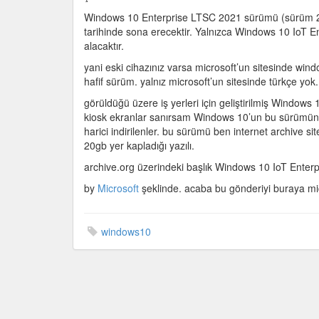
desteği
Windows 10 Enterprise LTSC 2021 sürümü (sürüm 21H
için
tarihinde sona erecektir. Yalnızca Windows 10 IoT 
alacaktır.
yani eski cihazınız varsa microsoft’un sitesinde wind
hafif sürüm. yalnız microsoft’un sitesinde türkçe yok. b
görüldüğü üzere iş yerleri için geliştirilmiş Windows
kiosk ekranlar sanırsam Windows 10’un bu sürümün
harici indirilenler. bu sürümü ben internet archive s
20gb yer kapladığı yazılı.
archive.org üzerindeki başlık Windows 10 IoT Enter
by
Microsoft
şeklinde. acaba bu gönderiyi buraya mic
windows10