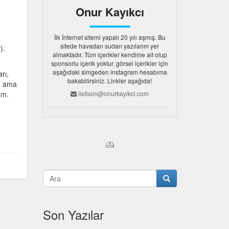
Onur Kayıkcı
İlk İnternet sitemi yapalı 20 yılı aşmış. Bu
sitede havadan sudan yazılarım yer
).
almaktadır. Tüm içerikler kendime ait olup
sponsorlu içerik yoktur. görsel içerikler için
aşağıdaki simgeden instagram hesabıma
rı,
bakabilirsiniz. Linkler aşağıda!
. ama
üm.
iletisim@onurkayikci.com
Son Yazılar