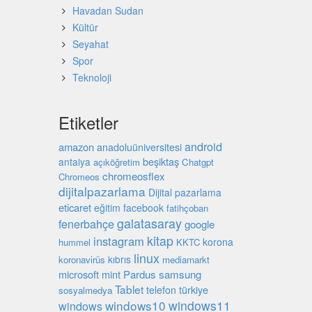
Havadan Sudan
Kültür
Seyahat
Spor
Teknoloji
Etiketler
android
amazon
anadoluüniversitesi
beşiktaş
antalya
açıköğretim
Chatgpt
chromeosflex
Chromeos
dijitalpazarlama
Dijital pazarlama
eticaret
eğitim
facebook
fatihçoban
galatasaray
fenerbahçe
google
kitap
instagram
korona
hummel
KKTC
linux
kıbrıs
koronavirüs
mediamarkt
microsoft
mint
Pardus
samsung
Tablet
türkiye
telefon
sosyalmedya
windows10
windows11
windows