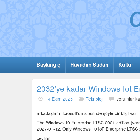
Başlangıç
Havadan Sudan
Kültür
2032’ye kadar Windows Iot E
2032’ye
14 Ekim 2025
Teknoloji
yorumlar ka
kadar
Windows
arkadaşlar microsoft’un sitesinde şöyle bir bilgi var:
Iot
The Windows 10 Enterprise LTSC 2021 edition (versi
Enterprise
2027-01-12. Only Windows 10 IoT Enterprise LTSC 2
10
LTSC
çevirisi: