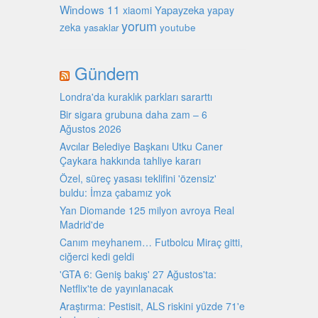
Windows 11
Yapayzeka
xiaomi
yapay
yorum
zeka
youtube
yasaklar
Gündem
Londra'da kuraklık parkları sararttı
Bir sigara grubuna daha zam – 6
Ağustos 2026
Avcılar Belediye Başkanı Utku Caner
Çaykara hakkında tahliye kararı
Özel, süreç yasası teklifini 'özensiz'
buldu: İmza çabamız yok
Yan Diomande 125 milyon avroya Real
Madrid'de
Canım meyhanem… Futbolcu Miraç gitti,
ciğerci kedi geldi
'GTA 6: Geniş bakış' 27 Ağustos'ta:
Netflix'te de yayınlanacak
Araştırma: Pestisit, ALS riskini yüzde 71'e