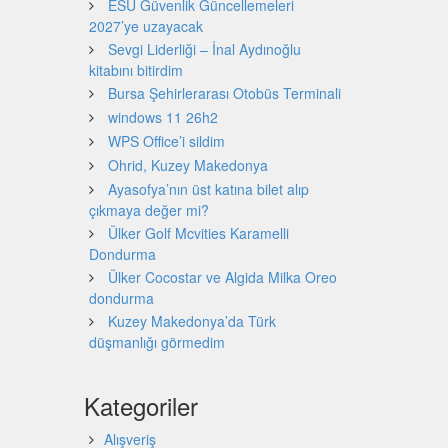
ESU Güvenlik Güncellemeleri
2027’ye uzayacak
Sevgi Liderliği – İnal Aydınoğlu
kitabını bitirdim
Bursa Şehirlerarası Otobüs Terminali
windows 11 26h2
WPS Office’i sildim
Ohrid, Kuzey Makedonya
Ayasofya’nın üst katına bilet alıp
çıkmaya değer mi?
Ülker Golf Mcvities Karamelli
Dondurma
Ülker Cocostar ve Algida Milka Oreo
dondurma
Kuzey Makedonya’da Türk
düşmanlığı görmedim
Kategoriler
Alışveriş