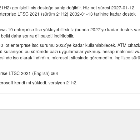
2) genişletilmiş desteğe sahip değildir. Hizmet süresi 2027-01-12
Enterprise LTSC 2021 (sürüm 21H2) 2032-01-13 tarihine kadar destek
ows 10 enterprise ltsc yükleyebilirsiniz (bunda 2027’ye kadar destek var
elki daha sonra dil paketi indirilebilir.
 10 Iot enterprise ltsc sürümü 2032’ye kadar kullanılabilecek. ATM cihazla
ü kullanıyor. bu sürümde bazı uygulamalar yokmuş. hesap makinesi vs
itesinde iso olarak indirdim. microsoft sitesinde göremedim. ingilizce sür
prise LTSC 2021 (English) x64
rosoft kendi mi yükledi. versiyon 21h2.