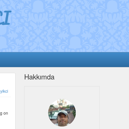
I
Hakkımda
yikci
ng on