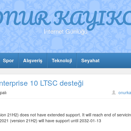
ONUR KAYIKC
İnternet Günlüğü
Spor
Alışveriş
Teknoloji
Seyahat
nterprise 10 LTSC desteği
palı
onurka
on 21H2) does not have extended support. It will reach end of servici
021 (version 21H2) will have support until 2032-01-13