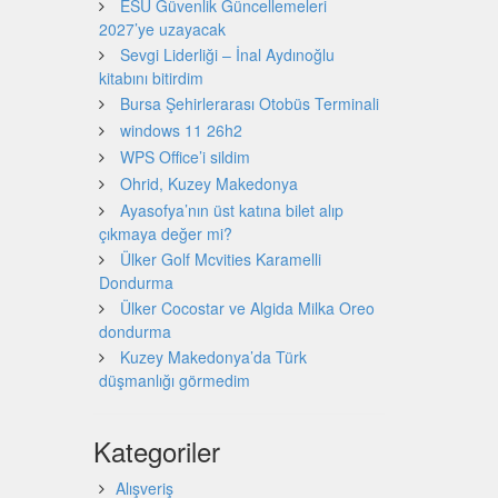
ESU Güvenlik Güncellemeleri
2027’ye uzayacak
Sevgi Liderliği – İnal Aydınoğlu
kitabını bitirdim
Bursa Şehirlerarası Otobüs Terminali
windows 11 26h2
WPS Office’i sildim
Ohrid, Kuzey Makedonya
Ayasofya’nın üst katına bilet alıp
çıkmaya değer mi?
Ülker Golf Mcvities Karamelli
Dondurma
Ülker Cocostar ve Algida Milka Oreo
dondurma
Kuzey Makedonya’da Türk
düşmanlığı görmedim
Kategoriler
Alışveriş