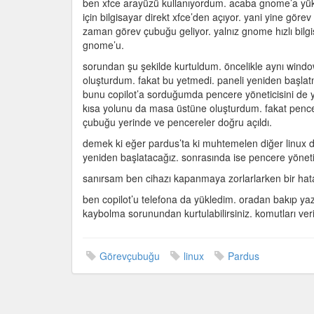
ben xfce arayüzü kullanıyordum. acaba gnome’a yük
için
için bilgisayar direkt xfce’den açıyor. yani yine gö
zaman görev çubuğu geliyor. yalnız gnome hızlı bilgisa
gnome’u.
sorundan şu şekilde kurtuldum. öncelikle aynı windows
oluşturdum. fakat bu yetmedi. paneli yeniden başla
bunu copilot’a sorduğumda pencere yöneticisini de 
kısa yolunu da masa üstüne oluşturdum. fakat pence
çubuğu yerinde ve pencereler doğru açıldı.
demek ki eğer pardus’ta ki muhtemelen diğer linux 
yeniden başlatacağız. sonrasında ise pencere yönetic
sanırsam ben cihazı kapanmaya zorlarlarken bir ha
ben copilot’u telefona da yükledim. oradan bakıp ya
kaybolma sorunundan kurtulabilirsiniz. komutları veriy
Görevçubuğu
linux
Pardus