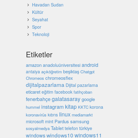
Havadan Sudan
Kültür
Seyahat
Spor
Teknoloji
Etiketler
android
amazon
anadoluüniversitesi
beşiktaş
antalya
açıköğretim
Chatgpt
chromeosflex
Chromeos
dijitalpazarlama
Dijital pazarlama
eticaret
eğitim
facebook
fatihçoban
galatasaray
fenerbahçe
google
kitap
instagram
korona
hummel
KKTC
linux
kıbrıs
koronavirüs
mediamarkt
microsoft
mint
Pardus
samsung
Tablet
türkiye
telefon
sosyalmedya
windows10
windows11
windows