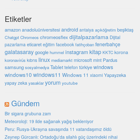
Etiketler
android
amazon
beşiktaş
anadoluüniversitesi
antalya
açıköğretim
dijitalpazarlama
chromeosflex
Dijital
Chatgpt
Chromeos
fenerbahçe
eticaret
pazarlama
eğitim
facebook
fatihçoban
galatasaray
kitap
instagram
google
korona
hummel
KKTC
linux
microsoft
mint
Pardus
kıbrıs
koronavirüs
mediamarkt
Tablet
windows
samsung
türkiye
telefon
sosyalmedya
windows10
windows11
Windows 11
Yapayzeka
xiaomi
yorum
yapay zeka
youtube
yasaklar
Gündem
Bir sigara grubuna zam
Meteoroloji: 19 ilde sağanak yağış bekleniyor
Peru: Rusya-Ukrayna savaşında 11 vatandaşımız öldü
Zeynep Gürcanlı: Ortadoğu'da silahlı güç üzerindeki nihai