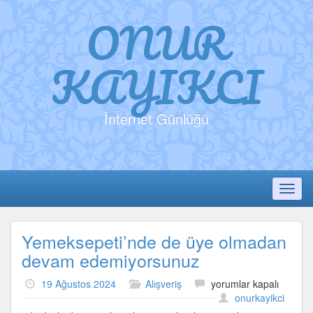
ONUR
KAYIKCI
İnternet Günlüğü
Toggl
Yemeksepeti’nde de üye olmadan
devam edemiyorsunuz
Yemeksepeti’nde
19 Ağustos 2024
Alışveriş
yorumlar kapalı
de
onurkayikci
üye