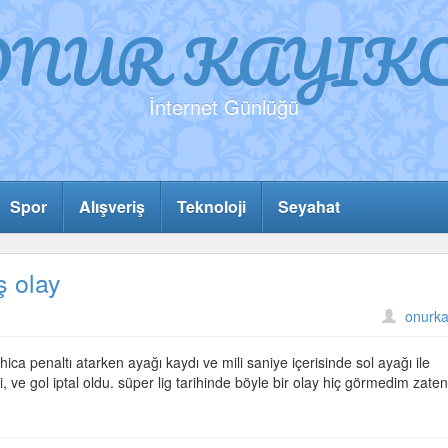
ONUR KAYIKC
İnternet Günlüğü
Spor
Alışveriş
Teknoloji
Seyahat
 olay
onurka
a penaltı atarken ayağı kaydı ve mili saniye içerisinde sol ayağı ile
ve gol iptal oldu. süper lig tarihinde böyle bir olay hiç görmedim zaten