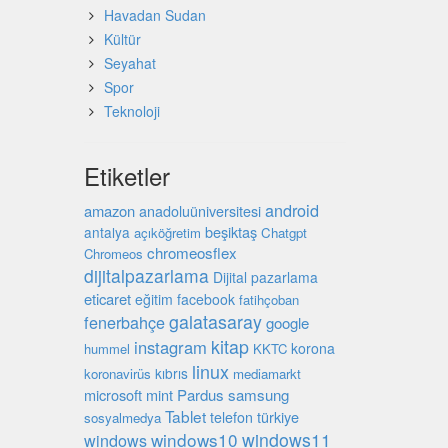
Havadan Sudan
Kültür
Seyahat
Spor
Teknoloji
Etiketler
android
amazon
anadoluüniversitesi
beşiktaş
antalya
açıköğretim
Chatgpt
chromeosflex
Chromeos
dijitalpazarlama
Dijital pazarlama
eticaret
eğitim
facebook
fatihçoban
galatasaray
fenerbahçe
google
kitap
instagram
korona
hummel
KKTC
linux
kıbrıs
koronavirüs
mediamarkt
microsoft
mint
Pardus
samsung
Tablet
türkiye
telefon
sosyalmedya
windows10
windows11
windows