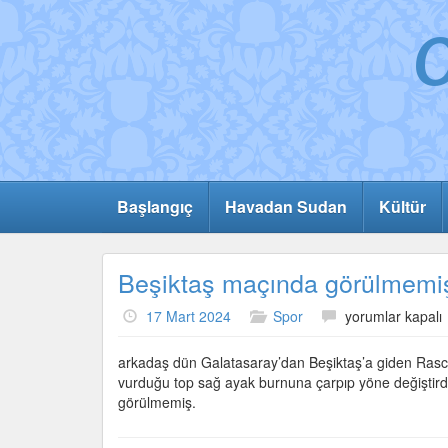
Başlangıç
Havadan Sudan
Kültür
Beşiktaş maçında görülmemiş
Beşiktaş
17 Mart 2024
Spor
yorumlar kapalı
maçında
görülmemiş
arkadaş dün Galatasaray’dan Beşiktaş’a giden Raschic
olay
vurduğu top sağ ayak burnuna çarpıp yöne değiştirdi, 
için
görülmemiş.