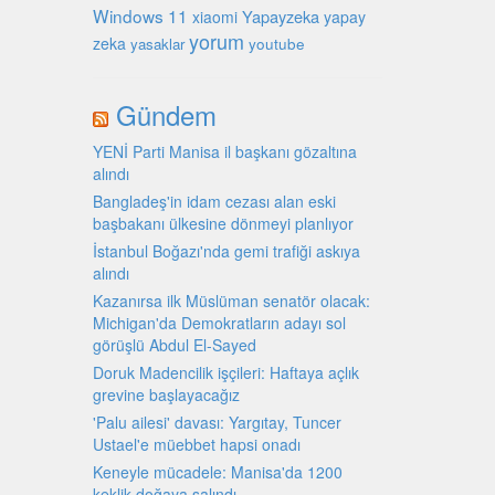
Windows 11
Yapayzeka
xiaomi
yapay
yorum
zeka
youtube
yasaklar
Gündem
YENİ Parti Manisa il başkanı gözaltına
alındı
Bangladeş'in idam cezası alan eski
başbakanı ülkesine dönmeyi planlıyor
İstanbul Boğazı'nda gemi trafiği askıya
alındı
Kazanırsa ilk Müslüman senatör olacak:
Michigan'da Demokratların adayı sol
görüşlü Abdul El-Sayed
Doruk Madencilik işçileri: Haftaya açlık
grevine başlayacağız
'Palu ailesi' davası: Yargıtay, Tuncer
Ustael'e müebbet hapsi onadı
Keneyle mücadele: Manisa'da 1200
keklik doğaya salındı