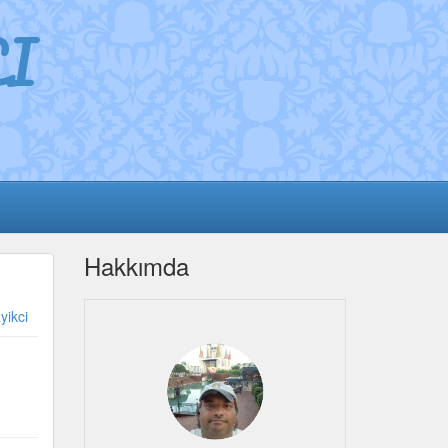
I
Hakkımda
yikci