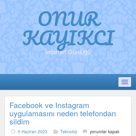
ONUR
KAYIKCI
İnternet Günlüğü
Toggl
Facebook ve Instagram
uygulamasını neden telefondan
sildim
Facebook
5 Haziran 2023
Teknoloji
yorumlar kapalı