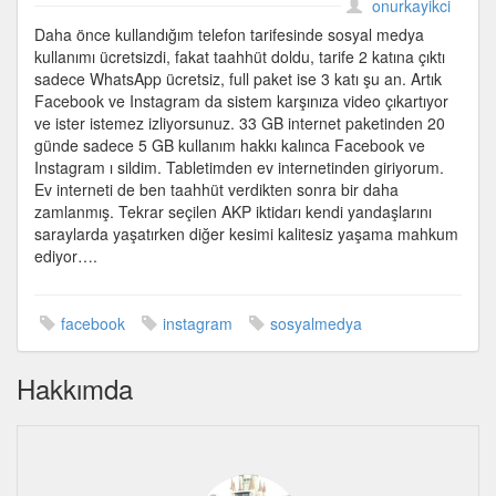
ve
onurkayikci
Instagram
Daha önce kullandığım telefon tarifesinde sosyal medya
uygulamasını
kullanımı ücretsizdi, fakat taahhüt doldu, tarife 2 katına çıktı
neden
sadece WhatsApp ücretsiz, full paket ise 3 katı şu an. Artık
telefondan
Facebook ve Instagram da sistem karşınıza video çıkartıyor
sildim
ve ister istemez izliyorsunuz. 33 GB internet paketinden 20
için
günde sadece 5 GB kullanım hakkı kalınca Facebook ve
Instagram ı sildim. Tabletimden ev internetinden giriyorum.
Ev interneti de ben taahhüt verdikten sonra bir daha
zamlanmış. Tekrar seçilen AKP iktidarı kendi yandaşlarını
saraylarda yaşatırken diğer kesimi kalitesiz yaşama mahkum
ediyor….
facebook
instagram
sosyalmedya
Hakkımda