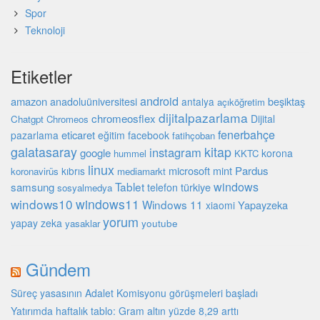
Spor
Teknoloji
Etiketler
android
amazon
beşiktaş
anadoluüniversitesi
antalya
açıköğretim
dijitalpazarlama
chromeosflex
Dijital
Chatgpt
Chromeos
fenerbahçe
eticaret
pazarlama
eğitim
facebook
fatihçoban
galatasaray
kitap
instagram
google
korona
hummel
KKTC
linux
microsoft
mint
Pardus
kıbrıs
koronavirüs
mediamarkt
Tablet
windows
samsung
türkiye
telefon
sosyalmedya
windows10
windows11
Windows 11
Yapayzeka
xiaomi
yorum
yapay zeka
youtube
yasaklar
Gündem
Süreç yasasının Adalet Komisyonu görüşmeleri başladı
Yatırımda haftalık tablo: Gram altın yüzde 8,29 arttı