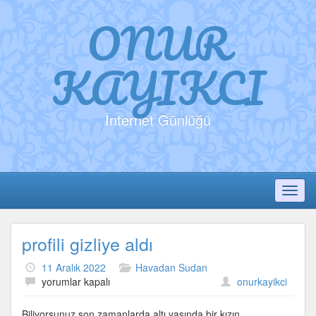
ONUR
KAYIKCI
İnternet Günlüğü
Toggl
profili gizliye aldı
11 Aralık 2022
Havadan Sudan
profili
yorumlar kapalı
onurkayikci
gizliye
aldı
Biliyorsunuz son zamanlarda altı yaşında bir kızın