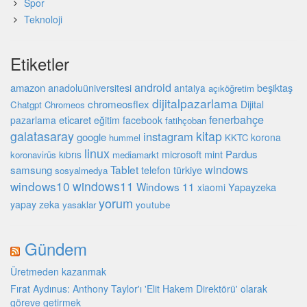
Spor
Teknoloji
Etiketler
android
amazon
beşiktaş
anadoluüniversitesi
antalya
açıköğretim
dijitalpazarlama
chromeosflex
Dijital
Chatgpt
Chromeos
fenerbahçe
eticaret
pazarlama
eğitim
facebook
fatihçoban
galatasaray
kitap
instagram
google
korona
hummel
KKTC
linux
microsoft
mint
Pardus
kıbrıs
koronavirüs
mediamarkt
Tablet
windows
samsung
türkiye
telefon
sosyalmedya
windows10
windows11
Windows 11
Yapayzeka
xiaomi
yorum
yapay zeka
youtube
yasaklar
Gündem
Üretmeden kazanmak
Fırat Aydınus: Anthony Taylor'ı 'Elit Hakem Direktörü' olarak
göreve getirmek