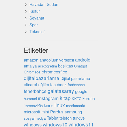
Havadan Sudan
Kültür
Seyahat
Spor
Teknoloji
Etiketler
android
amazon
anadoluüniversitesi
beşiktaş
antalya
açıköğretim
Chatgpt
chromeosflex
Chromeos
dijitalpazarlama
Dijital pazarlama
eticaret
eğitim
facebook
fatihçoban
galatasaray
fenerbahçe
google
kitap
instagram
korona
hummel
KKTC
linux
kıbrıs
koronavirüs
mediamarkt
microsoft
mint
Pardus
samsung
Tablet
türkiye
telefon
sosyalmedya
windows10
windows11
windows