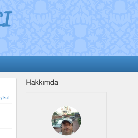
I
Hakkımda
yikci