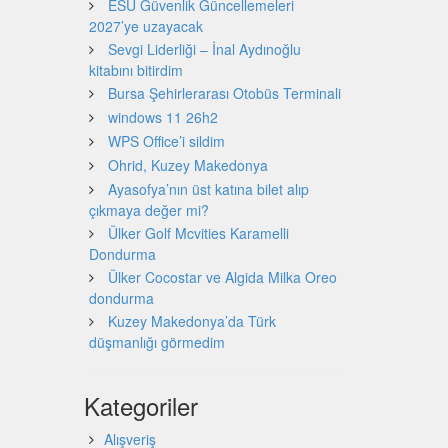
ESU Güvenlik Güncellemeleri
2027’ye uzayacak
Sevgi Liderliği – İnal Aydınoğlu
kitabını bitirdim
Bursa Şehirlerarası Otobüs Terminali
windows 11 26h2
WPS Office’i sildim
Ohrid, Kuzey Makedonya
Ayasofya’nın üst katına bilet alıp
çıkmaya değer mi?
Ülker Golf Mcvities Karamelli
Dondurma
Ülker Cocostar ve Algida Milka Oreo
dondurma
Kuzey Makedonya’da Türk
düşmanlığı görmedim
Kategoriler
Alışveriş