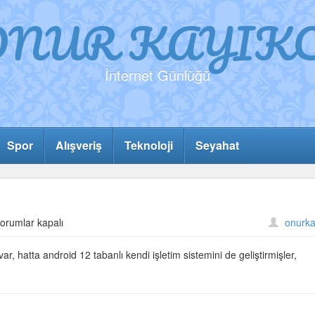
ONUR KAYIKC
İnternet Günlüğü
Spor
Alışveriş
Teknoloji
Seyahat
ivo
orumlar kapalı
onurka
ep
elefonları
 var, hatta android 12 tabanlı kendi işletim sistemini de geliştirmişler,
çin