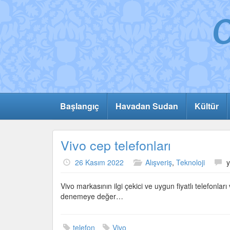
Başlangıç
Havadan Sudan
Kültür
Vivo cep telefonları
V
26 Kasım 2022
Alışveriş
,
Teknoloji
y
c
t
Vivo markasının ilgi çekici ve uygun fiyatlı telefonları
i
denemeye değer…
telefon
Vivo