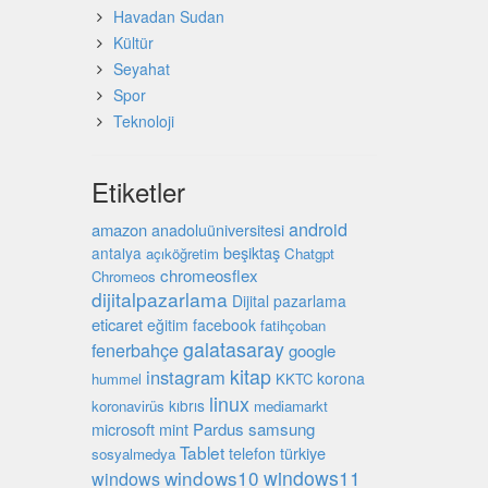
Havadan Sudan
Kültür
Seyahat
Spor
Teknoloji
Etiketler
android
amazon
anadoluüniversitesi
beşiktaş
antalya
açıköğretim
Chatgpt
chromeosflex
Chromeos
dijitalpazarlama
Dijital pazarlama
eticaret
eğitim
facebook
fatihçoban
galatasaray
fenerbahçe
google
kitap
instagram
korona
hummel
KKTC
linux
kıbrıs
koronavirüs
mediamarkt
microsoft
mint
Pardus
samsung
Tablet
türkiye
telefon
sosyalmedya
windows10
windows11
windows