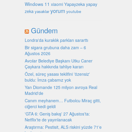
Windows 11
Yapayzeka
xiaomi
yapay
yorum
zeka
youtube
yasaklar
Gündem
Londra'da kuraklık parkları sararttı
Bir sigara grubuna daha zam – 6
Ağustos 2026
Avcılar Belediye Başkanı Utku Caner
Çaykara hakkında tahliye kararı
Özel, süreç yasası teklifini 'özensiz'
buldu: İmza çabamız yok
Yan Diomande 125 milyon avroya Real
Madrid'de
Canım meyhanem… Futbolcu Miraç gitti,
ciğerci kedi geldi
'GTA 6: Geniş bakış' 27 Ağustos'ta:
Netflix'te de yayınlanacak
Araştırma: Pestisit, ALS riskini yüzde 71'e