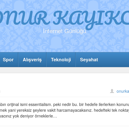
ONUR KAYIKC
İnternet Günlüğü
Spor
Alışveriş
Teknoloji
Seyahat
ı
onurka
bın orijinal ismi essentialism. peki nedir bu. bir hedefe ilerlerken konun
emek yani yereksiz şeylere vakit harcamayacaksınız. hedefteki tek nokt
iyacınız yok deniyor örneklerle…