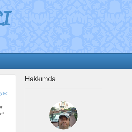
I
Hakkımda
yikci
un
aya