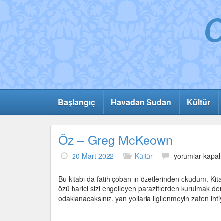
Başlangıç
Havadan Sudan
Kültür
Öz – Greg McKeown
Öz
20 Mart 2022
Kültür
yorumlar kapal
–
Greg
Bu kitabı da fatih çoban ın özetlerinden okudum. Kita
McKeown
özü harici sizi engelleyen parazitlerden kurulmak d
için
odaklanacaksınız. yan yollarla ilgilenmeyin zaten iht