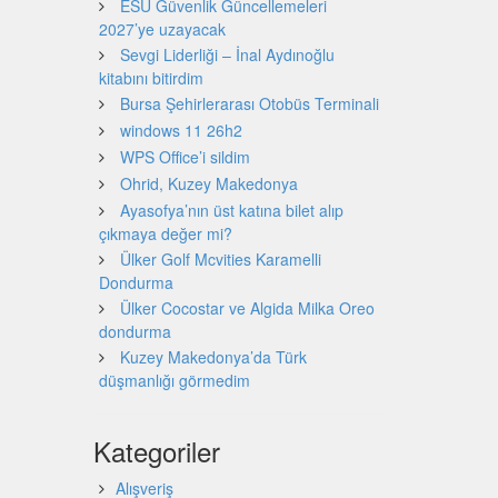
ESU Güvenlik Güncellemeleri
2027’ye uzayacak
Sevgi Liderliği – İnal Aydınoğlu
kitabını bitirdim
Bursa Şehirlerarası Otobüs Terminali
windows 11 26h2
WPS Office’i sildim
Ohrid, Kuzey Makedonya
Ayasofya’nın üst katına bilet alıp
çıkmaya değer mi?
Ülker Golf Mcvities Karamelli
Dondurma
Ülker Cocostar ve Algida Milka Oreo
dondurma
Kuzey Makedonya’da Türk
düşmanlığı görmedim
Kategoriler
Alışveriş