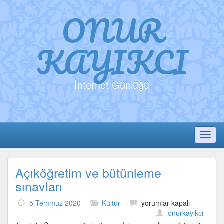
ONUR
KAYIKCI
İnternet Günlüğü
Toggl
Açıköğretim ve bütünleme
sınavları
Açıköğretim
5 Temmuz 2020
Kültür
yorumlar kapalı
ve
onurkayikci
bütünleme