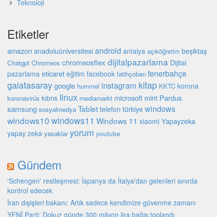
Teknoloji
Etiketler
android
amazon
beşiktaş
anadoluüniversitesi
antalya
açıköğretim
dijitalpazarlama
chromeosflex
Dijital
Chatgpt
Chromeos
fenerbahçe
eticaret
pazarlama
eğitim
facebook
fatihçoban
galatasaray
kitap
instagram
google
korona
hummel
KKTC
linux
microsoft
mint
Pardus
kıbrıs
koronavirüs
mediamarkt
Tablet
windows
samsung
türkiye
telefon
sosyalmedya
windows10
windows11
Windows 11
Yapayzeka
xiaomi
yorum
yapay zeka
youtube
yasaklar
Gündem
'Schengen' restleşmesi: İspanya da İtalya'dan gelenleri sınırda
kontrol edecek
İran dışişleri bakanı: Artık sadece kendimize güvenme zamanı
YENİ Parti: Dokuz günde 300 milyon lira bağış toplandı