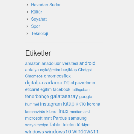
Havadan Sudan
Kültür
Seyahat
Spor
Teknoloji
Etiketler
android
amazon
anadoluüniversitesi
beşiktaş
antalya
açıköğretim
Chatgpt
chromeosflex
Chromeos
dijitalpazarlama
Dijital pazarlama
eticaret
eğitim
facebook
fatihçoban
galatasaray
fenerbahçe
google
kitap
instagram
korona
hummel
KKTC
linux
kıbrıs
koronavirüs
mediamarkt
microsoft
mint
Pardus
samsung
Tablet
türkiye
telefon
sosyalmedya
windows10
windows11
windows