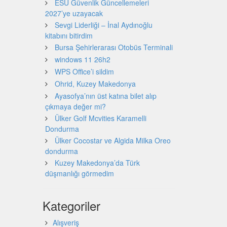
ESU Güvenlik Güncellemeleri
2027’ye uzayacak
Sevgi Liderliği – İnal Aydınoğlu
kitabını bitirdim
Bursa Şehirlerarası Otobüs Terminali
windows 11 26h2
WPS Office’i sildim
Ohrid, Kuzey Makedonya
Ayasofya’nın üst katına bilet alıp
çıkmaya değer mi?
Ülker Golf Mcvities Karamelli
Dondurma
Ülker Cocostar ve Algida Milka Oreo
dondurma
Kuzey Makedonya’da Türk
düşmanlığı görmedim
Kategoriler
Alışveriş