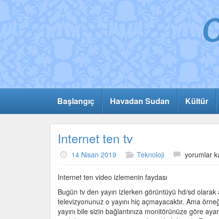
Başlangıç
Havadan Sudan
Kültür
Internet ten tv
Internet
14 Nisan 2019
Teknoloji
yorumlar k
ten
tv
Internet ten video izlemenin faydası
için
Bugün tv den yayın izlerken görüntüyü hd/sd olarak 
televizyonunuz o yayını hiç açmayacaktır. Ama örneğ
yayını bile sizin bağlantınıza monitörünüze göre aya