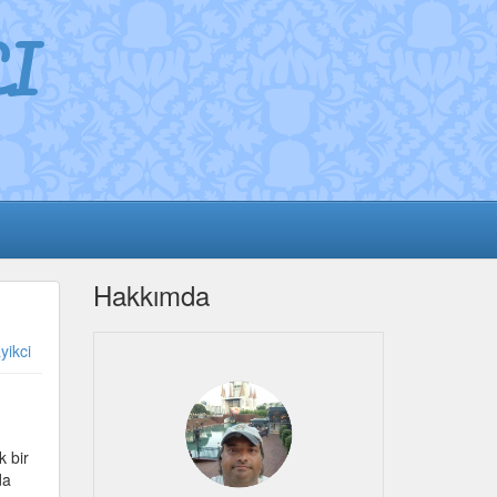
I
Hakkımda
yikci
k bir
da