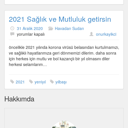
2021 Sağlık ve Mutluluk getirsin
31 Aralık 2020
Havadan Sudan
2021
yorumlar kapalı
onurkayikci
Sağlık
ve
öncelikle 2021 yılında korona virüsü belasından kurtulmamızı,
Mutluluk
ve sağlıklı hayatlarımıza geri dönmemizi dilerim. daha sonra
getirsin
için herkes için mutlu ve bol kazançlı bir yıl olmasını diler
için
herkesi selamlarım…
2021
yeniyıl
yılbaşı
Hakkımda