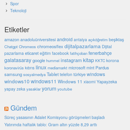
Spor
Teknoloji
Etiketler
android
amazon
beşiktaş
anadoluüniversitesi
antalya
açıköğretim
dijitalpazarlama
chromeosflex
Dijital
Chatgpt
Chromeos
fenerbahçe
eticaret
pazarlama
eğitim
facebook
fatihçoban
galatasaray
kitap
instagram
google
korona
hummel
KKTC
linux
microsoft
mint
Pardus
kıbrıs
koronavirüs
mediamarkt
Tablet
windows
samsung
türkiye
telefon
sosyalmedya
windows10
windows11
Windows 11
Yapayzeka
xiaomi
yorum
yapay zeka
youtube
yasaklar
Gündem
Süreç yasasının Adalet Komisyonu görüşmeleri başladı
Yatırımda haftalık tablo: Gram altın yüzde 8,29 arttı