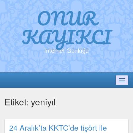
ONUR
KAYIKCI
İnternet Günlüğü
Toggl
Etiket:
yeniyıl
24 Aralık’ta KKTC’de tişört ile