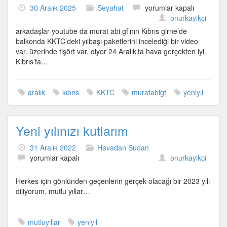
24
30 Aralık 2025
Seyahat
yorumlar kapalı
Aralık’ta
onurkayikci
KKTC’de
arkadaşlar youtube da murat abi gf’nın Kıbrıs girne’de
tişört
balkonda KKTC’deki yılbaşı paketlerini incelediği bir video
ile
var. üzerinde tişört var. diyor 24 Aralık’ta hava gerçekten iyi
için
Kıbrıs’ta…
aralık
kıbrıs
KKTC
muratabigf
yeniyıl
Yeni yılınızı kutlarım
31 Aralık 2022
Havadan Sudan
Yeni
yorumlar kapalı
onurkayikci
yılınızı
kutlarım
Herkes için gönlünden geçenlerin gerçek olacağı bir 2023 yılı
için
diliyorum, mutlu yıllar…
mutluyıllar
yeniyıl