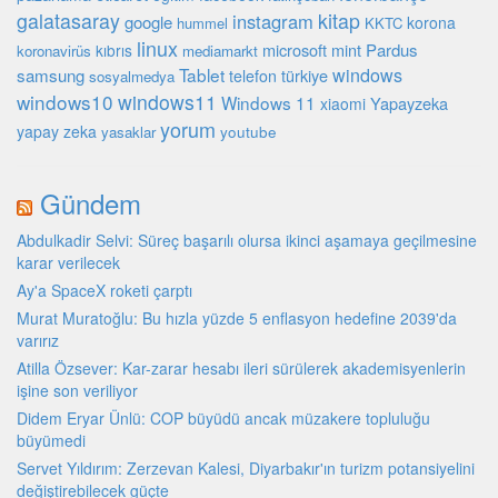
galatasaray
kitap
instagram
google
korona
hummel
KKTC
linux
microsoft
mint
Pardus
kıbrıs
koronavirüs
mediamarkt
Tablet
windows
samsung
türkiye
telefon
sosyalmedya
windows10
windows11
Windows 11
Yapayzeka
xiaomi
yorum
yapay zeka
youtube
yasaklar
Gündem
Abdulkadir Selvi: Süreç başarılı olursa ikinci aşamaya geçilmesine
karar verilecek
Ay'a SpaceX roketi çarptı
Murat Muratoğlu: Bu hızla yüzde 5 enflasyon hedefine 2039'da
varırız
Atilla Özsever: Kar-zarar hesabı ileri sürülerek akademisyenlerin
işine son veriliyor
Didem Eryar Ünlü: COP büyüdü ancak müzakere topluluğu
büyümedi
Servet Yıldırım: Zerzevan Kalesi, Diyarbakır'ın turizm potansiyelini
değiştirebilecek güçte