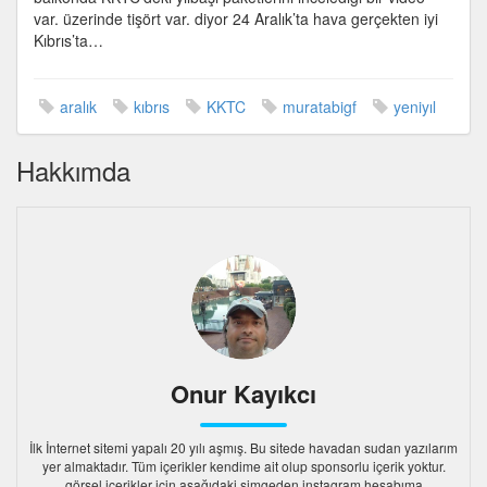
ile
var. üzerinde tişört var. diyor 24 Aralık’ta hava gerçekten iyi
için
Kıbrıs’ta…
aralık
kıbrıs
KKTC
muratabigf
yeniyıl
Hakkımda
Onur Kayıkcı
İlk İnternet sitemi yapalı 20 yılı aşmış. Bu sitede havadan sudan yazılarım
yer almaktadır. Tüm içerikler kendime ait olup sponsorlu içerik yoktur.
görsel içerikler için aşağıdaki simgeden instagram hesabıma