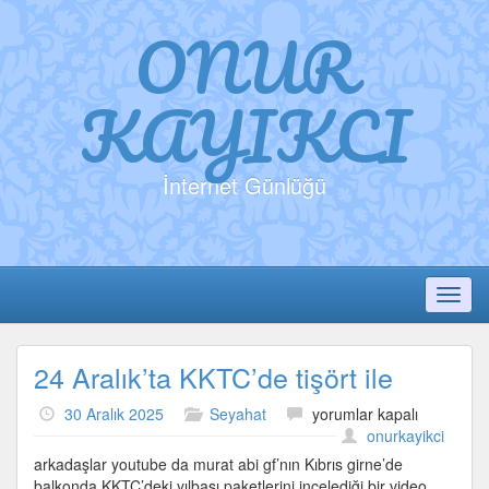
ONUR
KAYIKCI
İnternet Günlüğü
Toggl
24 Aralık’ta KKTC’de tişört ile
24
30 Aralık 2025
Seyahat
yorumlar kapalı
Aralık’ta
onurkayikci
KKTC’de
arkadaşlar youtube da murat abi gf’nın Kıbrıs girne’de
tişört
balkonda KKTC’deki yılbaşı paketlerini incelediği bir video