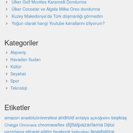
Ülker Golf Mcvities Karamelli Dondurma
Ülker Cocostar ve Algida Milka Oreo dondurma
Kuzey Makedonya’da Türk düşmanlığı görmedim
Yoğun olarak hangi Youtube kanallarını izliyorum?
Kategoriler
Alışveriş
Havadan Sudan
Kültür
Seyahat
Spor
Teknoloji
Etiketler
android
amazon
beşiktaş
anadoluüniversitesi
antalya
açıköğretim
dijitalpazarlama
chromeosflex
Dijital
Chatgpt
Chromeos
fenerbahçe
eticaret
pazarlama
eğitim
facebook
fatihçoban