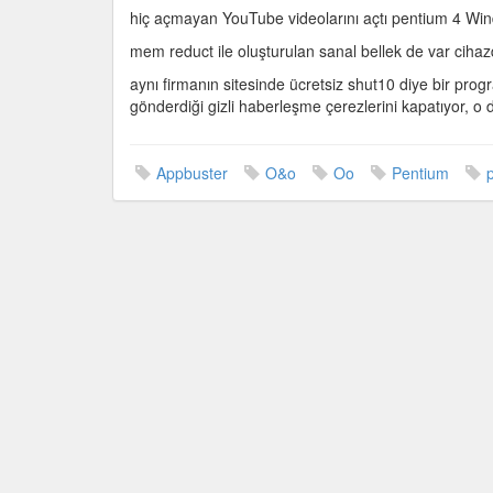
hiç açmayan YouTube videolarını açtı pentium 4 Wi
mem reduct ile oluşturulan sanal bellek de var cih
aynı firmanın sitesinde ücretsiz shut10 diye bir pro
gönderdiği gizli haberleşme çerezlerini kapatıyor, o 
Appbuster
O&o
Oo
Pentium