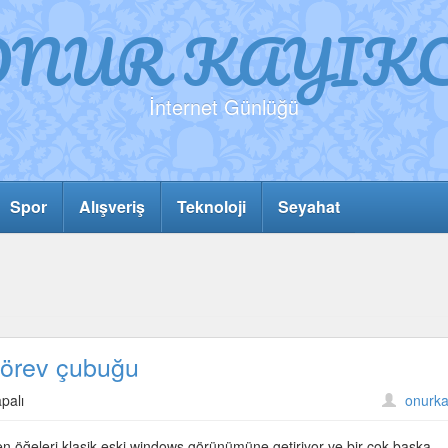
ONUR KAYIKC
İnternet Günlüğü
Spor
Alışveriş
Teknoloji
Seyahat
 görev çubuğu
palı
onurka
 öğeleri klasik eski windows görünümüne getiriyor ve bir çok başka