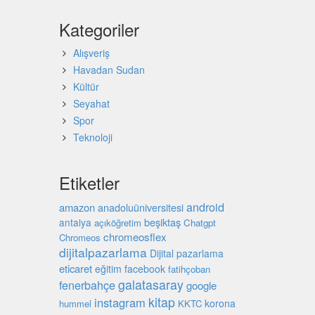
Kategoriler
Alışveriş
Havadan Sudan
Kültür
Seyahat
Spor
Teknoloji
Etiketler
android
amazon
anadoluüniversitesi
beşiktaş
antalya
açıköğretim
Chatgpt
chromeosflex
Chromeos
dijitalpazarlama
Dijital pazarlama
eticaret
eğitim
facebook
fatihçoban
galatasaray
fenerbahçe
google
kitap
instagram
korona
hummel
KKTC