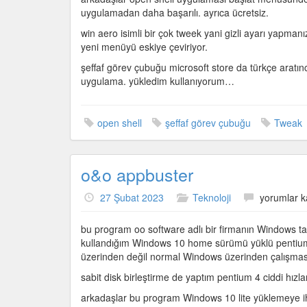
aero,
uygulamadan daha başarılı. ayrıca ücretsiz.
şeffaf
win aero isimli bir çok tweek yani gizli ayarı yapman
görev
yeni menüyü eskiye çeviriyor.
çubuğu
için
şeffaf görev çubuğu microsoft store da türkçe aratınc
uygulama. yükledim kullanıyorum…
open shell
şeffaf görev çubuğu
Tweak
o&o appbuster
o&o
27 Şubat 2023
Teknoloji
yorumlar k
appbuster
için
bu program oo software adlı bir firmanın Windows tan 
kullandığım Windows 10 home sürümü yüklü pentium 
üzerinden değil normal Windows üzerinden çalışması
sabit disk birleştirme de yaptım pentium 4 ciddi hızla
arkadaşlar bu program Windows 10 lite yüklemeye i