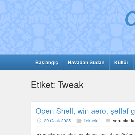
Başlangıç
Havadan Sudan
Kültür
Etiket:
Tweak
Open Shell, win aero, şeffaf
Open
29 Ocak 2025
Teknoloji
yorumlar ka
Shell,
win
arkadaşlar open shell uygulaması başlat menüsünden