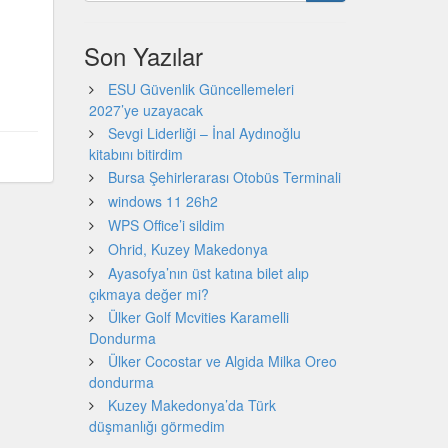
Son Yazılar
ESU Güvenlik Güncellemeleri
2027’ye uzayacak
Sevgi Liderliği – İnal Aydınoğlu
kitabını bitirdim
Bursa Şehirlerarası Otobüs Terminali
windows 11 26h2
WPS Office’i sildim
Ohrid, Kuzey Makedonya
Ayasofya’nın üst katına bilet alıp
çıkmaya değer mi?
Ülker Golf Mcvities Karamelli
Dondurma
Ülker Cocostar ve Algida Milka Oreo
dondurma
Kuzey Makedonya’da Türk
düşmanlığı görmedim