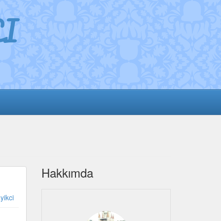
I
Hakkımda
yikci