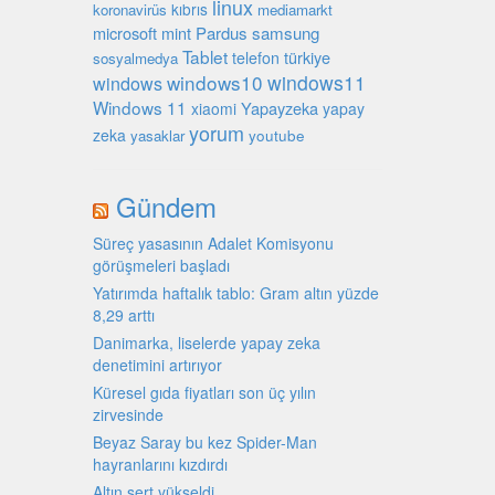
linux
kıbrıs
koronavirüs
mediamarkt
microsoft
mint
Pardus
samsung
Tablet
türkiye
telefon
sosyalmedya
windows10
windows11
windows
Windows 11
Yapayzeka
xiaomi
yapay
yorum
zeka
youtube
yasaklar
Gündem
Süreç yasasının Adalet Komisyonu
görüşmeleri başladı
Yatırımda haftalık tablo: Gram altın yüzde
8,29 arttı
Danimarka, liselerde yapay zeka
denetimini artırıyor
Küresel gıda fiyatları son üç yılın
zirvesinde
Beyaz Saray bu kez Spider-Man
hayranlarını kızdırdı
Altın sert yükseldi