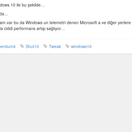
ndows 10 ile bu şekilde…
azda…
gram var bu da Windows un telemetri denen Microsoft a ve diğer yerlere
da ciddi performans artışı sağlıyor…
pentium4
Shut10
Tweak
windows10