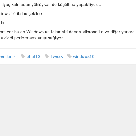
htiyaç kalmadan yüklüyken de küçültme yapabiliyor…
ndows 10 ile bu şekilde…
azda…
gram var bu da Windows un telemetri denen Microsoft a ve diğer yerlere
da ciddi performans artışı sağlıyor…
pentium4
Shut10
Tweak
windows10