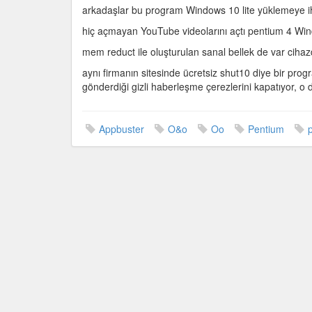
arkadaşlar bu program Windows 10 lite yüklemeye i
hiç açmayan YouTube videolarını açtı pentium 4 Wi
mem reduct ile oluşturulan sanal bellek de var cih
aynı firmanın sitesinde ücretsiz shut10 diye bir pro
gönderdiği gizli haberleşme çerezlerini kapatıyor, o 
Appbuster
O&o
Oo
Pentium