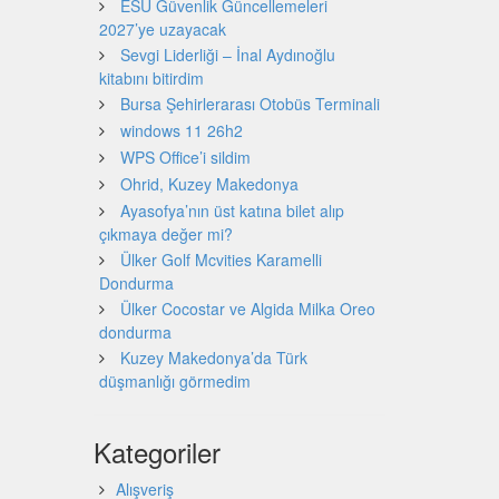
ESU Güvenlik Güncellemeleri
2027’ye uzayacak
Sevgi Liderliği – İnal Aydınoğlu
kitabını bitirdim
Bursa Şehirlerarası Otobüs Terminali
windows 11 26h2
WPS Office’i sildim
Ohrid, Kuzey Makedonya
Ayasofya’nın üst katına bilet alıp
çıkmaya değer mi?
Ülker Golf Mcvities Karamelli
Dondurma
Ülker Cocostar ve Algida Milka Oreo
dondurma
Kuzey Makedonya’da Türk
düşmanlığı görmedim
Kategoriler
Alışveriş