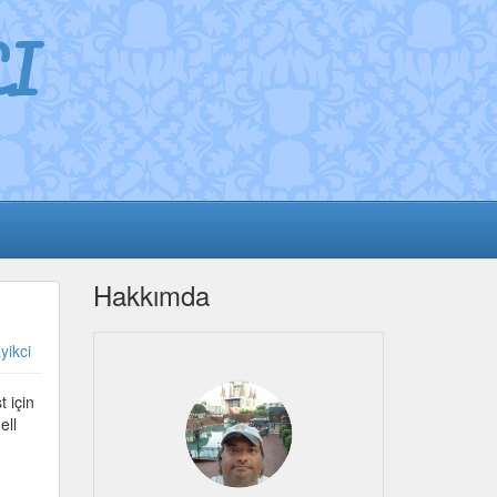
I
Hakkımda
yikci
 için
ell