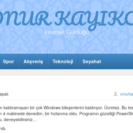
ONUR KAYIKC
İnternet Günlüğü
Spor
Alışveriş
Teknoloji
Seyahat
apalı
onurka
kaldıramayan bir çok Windows bileşenlerini kaldırıyor. Ücretsiz. Bu test
4 makinede denedim, bir hızlanma oldu. Programın güzelliği PowerSh
, deneyebilirsiniz…
ndı.