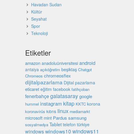
Havadan Sudan
Kültür
Seyahat
Spor
Teknoloji
Etiketler
android
amazon
anadoluüniversitesi
beşiktaş
antalya
açıköğretim
Chatgpt
chromeosflex
Chromeos
dijitalpazarlama
Dijital pazarlama
eticaret
eğitim
facebook
fatihçoban
galatasaray
fenerbahçe
google
kitap
instagram
korona
hummel
KKTC
linux
kıbrıs
koronavirüs
mediamarkt
microsoft
mint
Pardus
samsung
Tablet
türkiye
telefon
sosyalmedya
windows10
windows11
windows