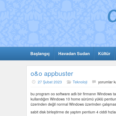
Başlangıç
Havadan Sudan
Kültür
o&o appbuster
o&o
27 Şubat 2023
Teknoloji
yorumlar k
appbuster
için
bu program oo software adlı bir firmanın Windows tan 
kullandığım Windows 10 home sürümü yüklü pentium 
üzerinden değil normal Windows üzerinden çalışması
sabit disk birleştirme de yaptım pentium 4 ciddi hızla