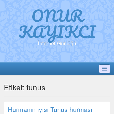
ONUR
KAYIKCI
İnternet Günlüğü
Toggl
Etiket:
tunus
Hurmanın iyisi Tunus hurması