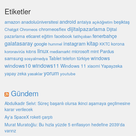
Etiketler
android
amazon
beşiktaş
anadoluüniversitesi
antalya
açıköğretim
dijitalpazarlama
chromeosflex
Dijital
Chatgpt
Chromeos
fenerbahçe
eticaret
pazarlama
eğitim
facebook
fatihçoban
galatasaray
kitap
instagram
google
korona
hummel
KKTC
linux
microsoft
mint
Pardus
kıbrıs
koronavirüs
mediamarkt
Tablet
windows
samsung
türkiye
telefon
sosyalmedya
windows10
windows11
Windows 11
Yapayzeka
xiaomi
yorum
yapay zeka
youtube
yasaklar
Gündem
Abdulkadir Selvi: Süreç başarılı olursa ikinci aşamaya geçilmesine
karar verilecek
Ay'a SpaceX roketi çarptı
Murat Muratoğlu: Bu hızla yüzde 5 enflasyon hedefine 2039'da
varırız