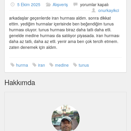
Hurmanın
5 Ekim 2025
Alışveriş
yorumlar kapalı
iyisi
onurkayikci
Tunus
arkadaşlar geçenlerde iran hurması aldım. sonra dikkat
hurması
ettim. yediğim hurmalar içerisinde ben beğendiğim tunus
için
hurması oluyor. tunus hurması biraz daha tatlı daha etli.
genelde medine hurması da satılıyor piyasada. iran hurması
daha az tatlı, daha az etli. yenir ama ben çok tercih etmem.
zaten denemek için aldım.
hurma
iran
medine
tunus
Hakkımda