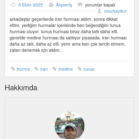
Hurmanın
5 Ekim 2025
Alışveriş
yorumlar kapalı
iyisi
onurkayikci
Tunus
arkadaşlar geçenlerde iran hurması aldım. sonra dikkat
hurması
ettim. yediğim hurmalar içerisinde ben beğendiğim tunus
için
hurması oluyor. tunus hurması biraz daha tatlı daha etli.
genelde medine hurması da satılıyor piyasada. iran hurması
daha az tatlı, daha az etli. yenir ama ben çok tercih etmem.
zaten denemek için aldım.
hurma
iran
medine
tunus
Hakkımda