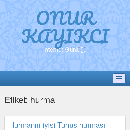
ONUR
KAYIKCI
İnternet Günlüğü
Toggl
Etiket:
hurma
Hurmanın iyisi Tunus hurması