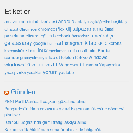
Etiketler
android
amazon
anadoluüniversitesi
beşiktaş
antalya
açıköğretim
dijitalpazarlama
chromeosflex
Dijital
Chatgpt
Chromeos
fenerbahçe
eticaret
pazarlama
eğitim
facebook
fatihçoban
galatasaray
kitap
instagram
google
korona
hummel
KKTC
linux
microsoft
mint
Pardus
kıbrıs
koronavirüs
mediamarkt
windows
Tablet
samsung
türkiye
telefon
sosyalmedya
windows10
windows11
Windows 11
Yapayzeka
xiaomi
yorum
yapay zeka
youtube
yasaklar
Gündem
YENİ Parti Manisa il başkanı gözaltına alındı
Bangladeş'in idam cezası alan eski başbakanı ülkesine dönmeyi
planlıyor
İstanbul Boğazı'nda gemi trafiği askıya alındı
Kazanırsa ilk Müslüman senatör olacak: Michigan'da