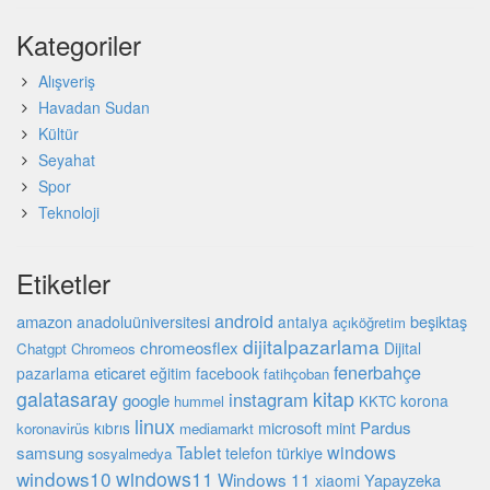
Kategoriler
Alışveriş
Havadan Sudan
Kültür
Seyahat
Spor
Teknoloji
Etiketler
android
amazon
beşiktaş
anadoluüniversitesi
antalya
açıköğretim
dijitalpazarlama
chromeosflex
Dijital
Chatgpt
Chromeos
fenerbahçe
eticaret
pazarlama
eğitim
facebook
fatihçoban
galatasaray
kitap
instagram
google
korona
hummel
KKTC
linux
microsoft
mint
Pardus
kıbrıs
koronavirüs
mediamarkt
Tablet
windows
samsung
türkiye
telefon
sosyalmedya
windows10
windows11
Windows 11
Yapayzeka
xiaomi