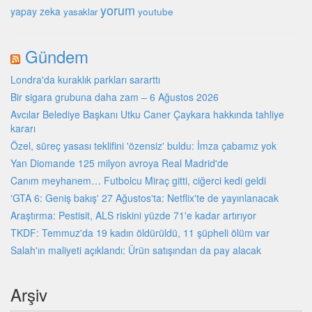
yorum
yapay zeka
youtube
yasaklar
Gündem
Londra'da kuraklık parkları sararttı
Bir sigara grubuna daha zam – 6 Ağustos 2026
Avcılar Belediye Başkanı Utku Caner Çaykara hakkında tahliye
kararı
Özel, süreç yasası teklifini 'özensiz' buldu: İmza çabamız yok
Yan Diomande 125 milyon avroya Real Madrid'de
Canım meyhanem… Futbolcu Miraç gitti, ciğerci kedi geldi
'GTA 6: Geniş bakış' 27 Ağustos'ta: Netflix'te de yayınlanacak
Araştırma: Pestisit, ALS riskini yüzde 71'e kadar artırıyor
TKDF: Temmuz'da 19 kadın öldürüldü, 11 şüpheli ölüm var
Salah'ın maliyeti açıklandı: Ürün satışından da pay alacak
Arşiv