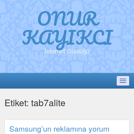
ONUR
KAYIKCI
İnternet Günlüğü
Toggl
Etiket:
tab7alite
Samsung’un reklamına yorum