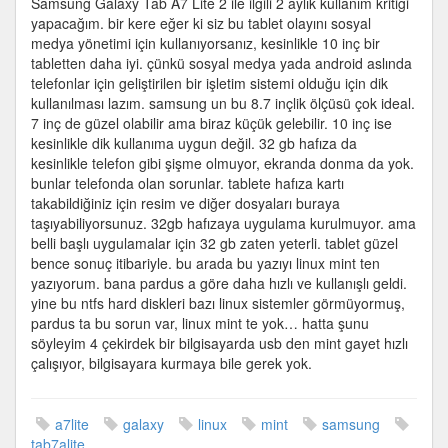
Samsung Galaxy Tab A7 Lite 2 ile ilgili 2 aylık kullanım kritiği
A7
yapacağım. bir kere eğer ki siz bu tablet olayını sosyal
Lite
medya yönetimi için kullanıyorsanız, kesinlikle 10 inç bir
2
tabletten daha iyi. çünkü sosyal medya yada android aslında
aylık
telefonlar için geliştirilen bir işletim sistemi olduğu için dik
kullanım
kullanılması lazım. samsung un bu 8.7 inçlik ölçüsü çok ideal.
için
7 inç de güzel olabilir ama biraz küçük gelebilir. 10 inç ise
kesinlikle dik kullanıma uygun değil. 32 gb hafıza da
kesinlikle telefon gibi şişme olmuyor, ekranda donma da yok.
bunlar telefonda olan sorunlar. tablete hafıza kartı
takabildiğiniz için resim ve diğer dosyaları buraya
taşıyabiliyorsunuz. 32gb hafızaya uygulama kurulmuyor. ama
belli başlı uygulamalar için 32 gb zaten yeterli. tablet güzel
bence sonuç itibariyle. bu arada bu yazıyı linux mint ten
yazıyorum. bana pardus a göre daha hızlı ve kullanışlı geldi.
yine bu ntfs hard diskleri bazı linux sistemler görmüyormuş,
pardus ta bu sorun var, linux mint te yok… hatta şunu
söyleyim 4 çekirdek bir bilgisayarda usb den mint gayet hızlı
çalışıyor, bilgisayara kurmaya bile gerek yok.
a7lite
galaxy
linux
mint
samsung
tab7alite