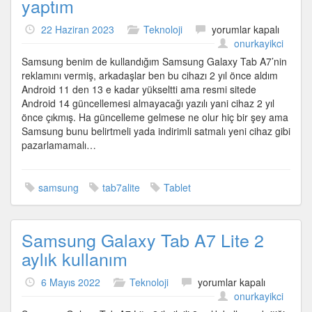
yaptım
Samsung’un
22 Haziran 2023
Teknoloji
yorumlar kapalı
reklamına
onurkayikci
yorum
Samsung benim de kullandığım Samsung Galaxy Tab A7’nin
yaptım
reklamını vermiş, arkadaşlar ben bu cihazı 2 yıl önce aldım
için
Android 11 den 13 e kadar yükseltti ama resmi sitede
Android 14 güncellemesi almayacağı yazılı yani cihaz 2 yıl
önce çıkmış. Ha güncelleme gelmese ne olur hiç bir şey ama
Samsung bunu belirtmeli yada indirimli satmalı yeni cihaz gibi
pazarlamamalı…
samsung
tab7alite
Tablet
Samsung Galaxy Tab A7 Lite 2
aylık kullanım
Samsung
6 Mayıs 2022
Teknoloji
yorumlar kapalı
Galaxy
onurkayikci
Tab