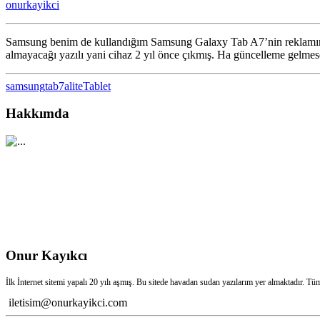
onurkayikci
yorum
yaptım
için
Samsung benim de kullandığım Samsung Galaxy Tab A7’nin reklamını v
almayacağı yazılı yani cihaz 2 yıl önce çıkmış. Ha güncelleme gelmes
samsung
tab7alite
Tablet
Hakkımda
Onur Kayıkcı
İlk İnternet sitemi yapalı 20 yılı aşmış. Bu sitede havadan sudan yazılarım yer almaktadır. Tü
iletisim@onurkayikci.com