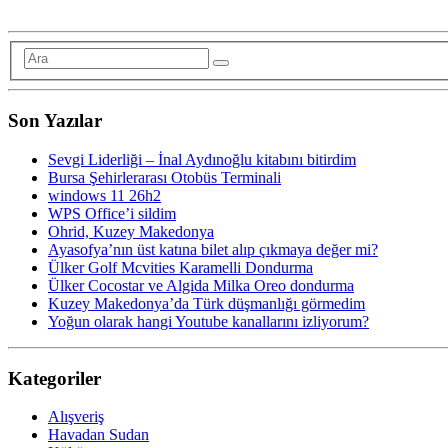
Son Yazılar
Sevgi Liderliği – İnal Aydınoğlu kitabını bitirdim
Bursa Şehirlerarası Otobüs Terminali
windows 11 26h2
WPS Office’i sildim
Ohrid, Kuzey Makedonya
Ayasofya’nın üst katına bilet alıp çıkmaya değer mi?
Ülker Golf Mcvities Karamelli Dondurma
Ülker Cocostar ve Algida Milka Oreo dondurma
Kuzey Makedonya’da Türk düşmanlığı görmedim
Yoğun olarak hangi Youtube kanallarını izliyorum?
Kategoriler
Alışveriş
Havadan Sudan