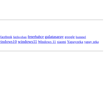
galatasaray
fenerbahçe
facebook
google
fatihçoban
hummel
windows11
indows10
Windows 11
Yapayzeka
yapay zeka
xiaomi