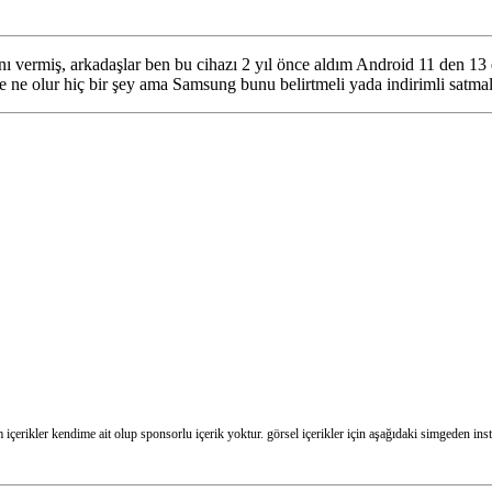
ermiş, arkadaşlar ben bu cihazı 2 yıl önce aldım Android 11 den 13 e
e ne olur hiç bir şey ama Samsung bunu belirtmeli yada indirimli satma
m içerikler kendime ait olup sponsorlu içerik yoktur. görsel içerikler için aşağıdaki simgeden in