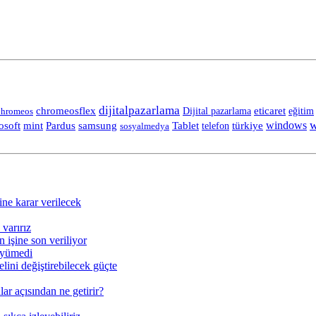
dijitalpazarlama
chromeosflex
eticaret
eğitim
hromeos
Dijital pazarlama
w
Tablet
windows
osoft
mint
Pardus
samsung
telefon
türkiye
sosyalmedya
ine karar verilecek
varırız
 işine son veriliyor
üyümedi
lini değiştirebilecek güçte
ar açısından ne getirir?