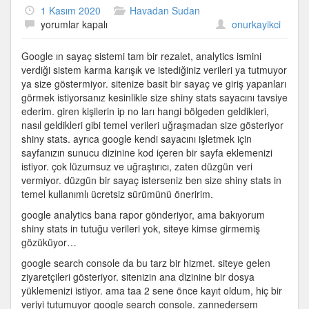
1 Kasım 2020
Havadan Sudan
Google
yorumlar kapalı
onurkayikci
Analytics
için
Google ın sayaç sistemi tam bir rezalet, analytics ismini
verdiği sistem karma karışık ve istediğiniz verileri ya tutmuyor
ya size göstermiyor. sitenize basit bir sayaç ve giriş yapanları
görmek istiyorsanız kesinlikle size shiny stats sayacını tavsiye
ederim. giren kişilerin ip no ları hangi bölgeden geldikleri,
nasıl geldikleri gibi temel verileri uğraşmadan size gösteriyor
shiny stats. ayrıca google kendi sayacını işletmek için
sayfanızın sunucu dizinine kod içeren bir sayfa eklemenizi
istiyor. çok lüzumsuz ve uğraştırıcı, zaten düzgün veri
vermiyor. düzgün bir sayaç isterseniz ben size shiny stats in
temel kullanımlı ücretsiz sürümünü öneririm.
google analytics bana rapor gönderiyor, ama bakıyorum
shiny stats in tutuğu verileri yok, siteye kimse girmemiş
gözüküyor…
google search console da bu tarz bir hizmet. siteye gelen
ziyaretçileri gösteriyor. sitenizin ana dizinine bir dosya
yüklemenizi istiyor. ama taa 2 sene önce kayıt oldum, hiç bir
veriyi tutumuyor google search console. zannedersem