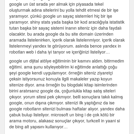
google un üst sırada yer almak için piyasada tekel
oluşturmak adına sitelerini bu yolla tehdit etmesi de bir işe
yaramıyor. çünkü google un sayaç sistemleri hiç bir işe
yaramıyor. shiny stats yada başka bir kod aracılığıyla istatistik
tutan başka bir sayaç sistemi inanın siteniz için daha faydalı
olacaktır. bu arada google da bu site domain üzerinden
aramada listelenirken, içerik olarak listelenmiyor. içerik olarak
listelenmeyi yandex te görüyorum. aslında bence yandex in
robotları web i daha iyi tarıyor ve içeriğinizi listeliyor…
google un dijital atölye eğitiminin bir kısmını aldım. bitirmedim
eğitimi. ama şunu söyleyebilirim ki eğitimde anlattığı çoğu
şeyi google kendi uygulamıyor. örneğin siteniz ziyaretçi
çeksin istiyorsunuz konuyla ilgili makaleler yazıp koyun
sitenize diyor. ama örneğin bu blogdaki kitap isimlerinden
birini aratırsanız google da, çoğunlukla kitap satış siteleri
çıkıyor. yorum sitesi pek çıkmıyor. belli sonuçlara takılı kalmış
google, onun dışına çıkmıyor. sitenizi ilk yaptığınız da ise
google robotların sitenizi bulması haftalar alıyor. yandex daha
çabuk bulup listeliyor. microsoft un bing i de çok kötü bir
arama motoru, alakasız sonuçlar çıkıyor, turkcell in yaani si
de bing alt yapısını kullanıyor…