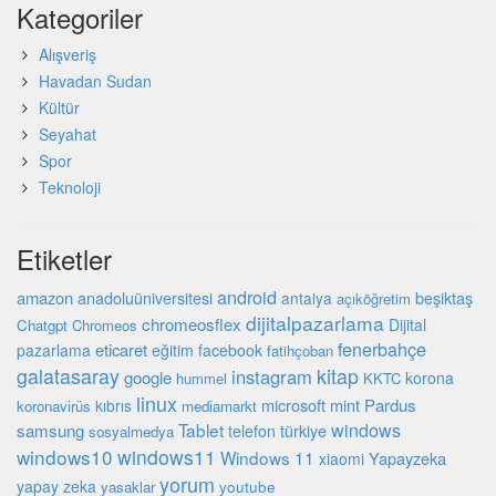
Kategoriler
Alışveriş
Havadan Sudan
Kültür
Seyahat
Spor
Teknoloji
Etiketler
android
amazon
beşiktaş
anadoluüniversitesi
antalya
açıköğretim
dijitalpazarlama
chromeosflex
Dijital
Chatgpt
Chromeos
fenerbahçe
eticaret
pazarlama
eğitim
facebook
fatihçoban
galatasaray
kitap
instagram
google
korona
hummel
KKTC
linux
microsoft
mint
Pardus
kıbrıs
koronavirüs
mediamarkt
Tablet
windows
samsung
türkiye
telefon
sosyalmedya
windows10
windows11
Windows 11
Yapayzeka
xiaomi
yorum
yapay zeka
youtube
yasaklar