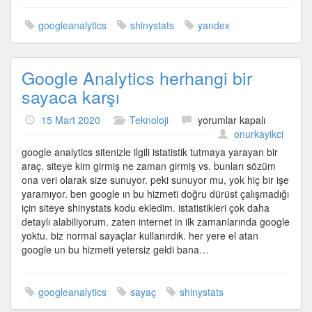
googleanalytics
shinystats
yandex
Google Analytics herhangi bir
sayaca karşı
Google
15 Mart 2020
Teknoloji
yorumlar kapalı
Analytics
onurkayikci
herhangi
google analytics sitenizle ilgili istatistik tutmaya yarayan bir
bir
araç. siteye kim girmiş ne zaman girmiş vs. bunları sözüm
sayaca
ona veri olarak size sunuyor. peki sunuyor mu, yok hiç bir işe
karşı
yaramıyor. ben google ın bu hizmeti doğru dürüst çalışmadığı
için
için siteye shinystats kodu ekledim. istatistikleri çok daha
detaylı alabiliyorum. zaten internet in ilk zamanlarında google
yoktu. biz normal sayaçlar kullanırdık. her yere el atan
google un bu hizmeti yetersiz geldi bana…
googleanalytics
sayaç
shinystats