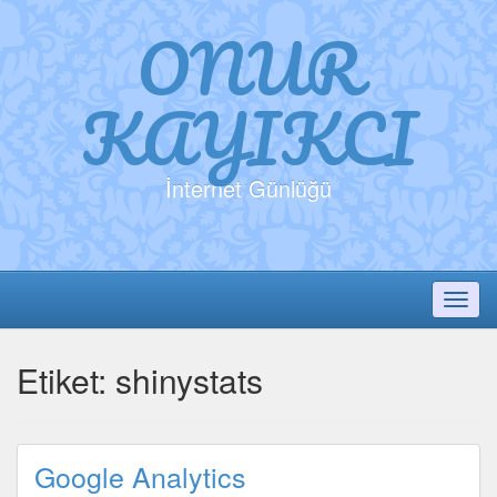
ONUR
KAYIKCI
İnternet Günlüğü
Toggl
Etiket:
shinystats
Google Analytics