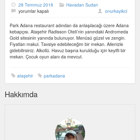
28 Temmuz 2018
Havadan Sudan
Park
yorumlar kapalı
onurkayikci
Adana
Ataşehir
Park Adana restaurant adından da anlaşılacağı üzere Adana
için
kebapçısı. Ataşehir Radisson Oteli’nin yanındaki Andromeda
Gold sitesinin yanında bulunuyor. Menüsü güzel ve zengin.
Fiyatları makul. Tavsiye edebileceğim bir mekan. Ailenizle
gidebilirsiniz. Alkollü. Havuz başına kurulduğu için keyifli bir
mekan. Çocuk oyun alanı da mevcut.
ataşehir
parkadana
Hakkımda