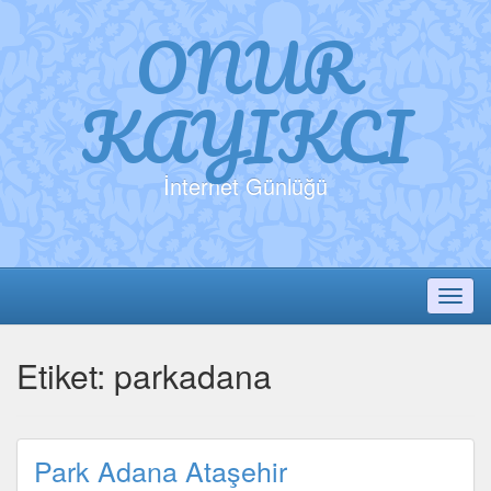
ONUR
KAYIKCI
İnternet Günlüğü
Toggl
Etiket:
parkadana
Park Adana Ataşehir