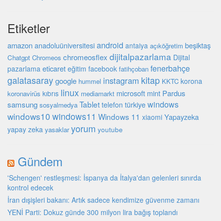
Etiketler
android
amazon
beşiktaş
anadoluüniversitesi
antalya
açıköğretim
dijitalpazarlama
chromeosflex
Dijital
Chatgpt
Chromeos
fenerbahçe
eticaret
pazarlama
eğitim
facebook
fatihçoban
galatasaray
kitap
instagram
google
korona
hummel
KKTC
linux
microsoft
mint
Pardus
kıbrıs
koronavirüs
mediamarkt
Tablet
windows
samsung
türkiye
telefon
sosyalmedya
windows10
windows11
Windows 11
Yapayzeka
xiaomi
yorum
yapay zeka
youtube
yasaklar
Gündem
'Schengen' restleşmesi: İspanya da İtalya'dan gelenleri sınırda
kontrol edecek
İran dışişleri bakanı: Artık sadece kendimize güvenme zamanı
YENİ Parti: Dokuz günde 300 milyon lira bağış toplandı