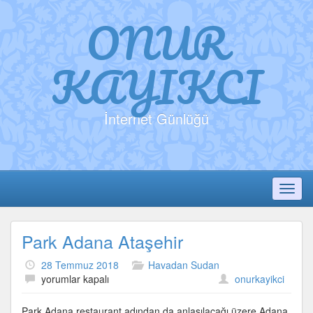
ONUR
KAYIKCI
İnternet Günlüğü
Toggl
Park Adana Ataşehir
28 Temmuz 2018
Havadan Sudan
Park
yorumlar kapalı
onurkayikci
Adana
Ataşehir
Park Adana restaurant adından da anlaşılacağı üzere Adana