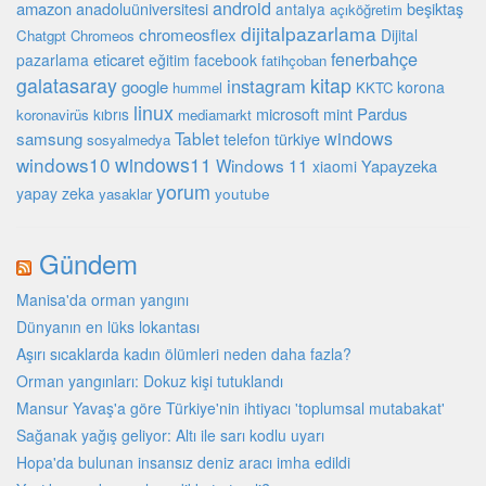
android
amazon
beşiktaş
anadoluüniversitesi
antalya
açıköğretim
dijitalpazarlama
chromeosflex
Dijital
Chatgpt
Chromeos
fenerbahçe
eticaret
pazarlama
eğitim
facebook
fatihçoban
galatasaray
kitap
instagram
google
korona
hummel
KKTC
linux
microsoft
mint
Pardus
kıbrıs
koronavirüs
mediamarkt
Tablet
windows
samsung
türkiye
telefon
sosyalmedya
windows10
windows11
Windows 11
Yapayzeka
xiaomi
yorum
yapay zeka
youtube
yasaklar
Gündem
Manisa'da orman yangını
Dünyanın en lüks lokantası
Aşırı sıcaklarda kadın ölümleri neden daha fazla?
Orman yangınları: Dokuz kişi tutuklandı
Mansur Yavaş'a göre Türkiye'nin ihtiyacı 'toplumsal mutabakat'
Sağanak yağış geliyor: Altı ile sarı kodlu uyarı
Hopa'da bulunan insansız deniz aracı imha edildi