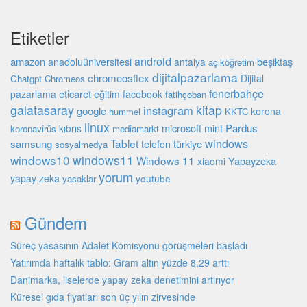
Etiketler
android
amazon
beşiktaş
anadoluüniversitesi
antalya
açıköğretim
dijitalpazarlama
chromeosflex
Dijital
Chatgpt
Chromeos
fenerbahçe
eticaret
pazarlama
eğitim
facebook
fatihçoban
galatasaray
kitap
instagram
google
korona
hummel
KKTC
linux
microsoft
mint
Pardus
kıbrıs
koronavirüs
mediamarkt
Tablet
windows
samsung
türkiye
telefon
sosyalmedya
windows10
windows11
Windows 11
Yapayzeka
xiaomi
yorum
yapay zeka
youtube
yasaklar
Gündem
Süreç yasasının Adalet Komisyonu görüşmeleri başladı
Yatırımda haftalık tablo: Gram altın yüzde 8,29 arttı
Danimarka, liselerde yapay zeka denetimini artırıyor
Küresel gıda fiyatları son üç yılın zirvesinde