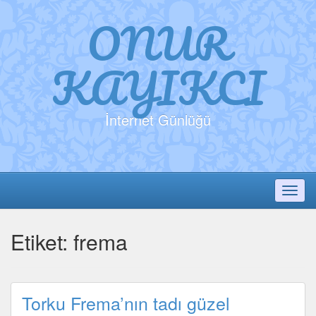
ONUR
KAYIKCI
İnternet Günlüğü
Toggl
Etiket:
frema
Torku Frema’nın tadı güzel