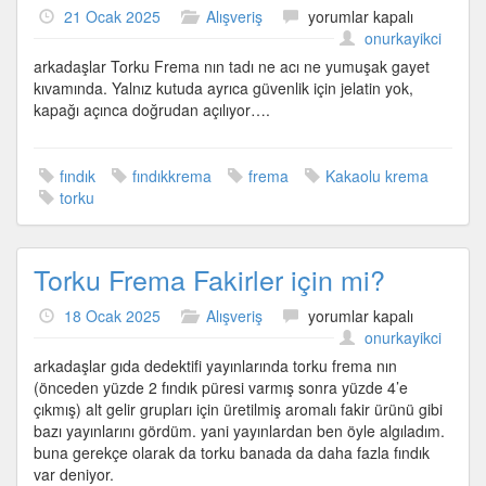
Torku
21 Ocak 2025
Alışveriş
yorumlar kapalı
Frema’nın
onurkayikci
tadı
arkadaşlar Torku Frema nın tadı ne acı ne yumuşak gayet
güzel
kıvamında. Yalnız kutuda ayrıca güvenlik için jelatin yok,
için
kapağı açınca doğrudan açılıyor….
fındık
fındıkkrema
frema
Kakaolu krema
torku
Torku Frema Fakirler için mi?
Torku
18 Ocak 2025
Alışveriş
yorumlar kapalı
Frema
onurkayikci
Fakirler
arkadaşlar gıda dedektifi yayınlarında torku frema nın
için
(önceden yüzde 2 fındık püresi varmış sonra yüzde 4’e
mi?
çıkmış) alt gelir grupları için üretilmiş aromalı fakir ürünü gibi
için
bazı yayınlarını gördüm. yani yayınlardan ben öyle algıladım.
buna gerekçe olarak da torku banada da daha fazla fındık
var deniyor.