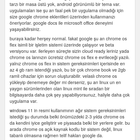
tarzı bir masa üstü yok, android görünümlü bir tema var.
uygulamaları ise şu an faal pek bir uygulama olmadığı için
size google chrome eklentileri üzerinden kullanmanızı
öneriyorlar. google docs ile microsoft office deneyimi
yaşayabilirsiniz.
buraya kadar herşey normal. fakat google şu an chrome os
flex isimli bir işletim sistemi üzerinde çalışıyor ve beta
versiyonu var. ilerleyen süreçte sizin cloud ready leriniz yada
chrome os larınızın ücretsiz chrome os flex e evrileceği yazılı.
yalnız chrome os flex in sistem gereksinimleri içerisinde en
az 4 gb ram istendiği yazılı, bu bir çok chrome book ve 2gb
ramli cihazlar için sorun oluşturabilir. velaslı chrome os
yükleyip denemeye değer mi derseniz, şu an linux un en
yaygın sürümlerinden olan linux mint ile sıradan bir
bilgisayarda daha çok şey yapabiliyorsunuz, haliyle daha çok
uygulama var.
windows 11 in resmi kullanımının ağır sistem gereksinimleri
istediği şu durumda belki önümüzdeki 2-3 yılda chrome os
da kendini iyice geliştirir ve piyasada belki bir yerlere gelir. bu
arada chrome os açık kaynak kodlu bir sistem değil, linux
tabanlı olmasına rağmen telif hakları google da.