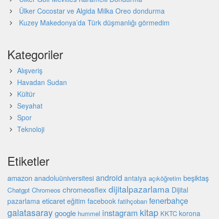
Ülker Cocostar ve Algida Milka Oreo dondurma
Kuzey Makedonya’da Türk düşmanlığı görmedim
Kategoriler
Alışveriş
Havadan Sudan
Kültür
Seyahat
Spor
Teknoloji
Etiketler
android
amazon
beşiktaş
anadoluüniversitesi
antalya
açıköğretim
dijitalpazarlama
chromeosflex
Dijital
Chatgpt
Chromeos
fenerbahçe
eticaret
pazarlama
eğitim
facebook
fatihçoban
galatasaray
kitap
instagram
google
korona
hummel
KKTC