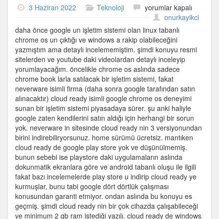
Chrome
3 Haziran 2022
Teknoloji
yorumlar kapalı
OS
onurkayikci
ile
daha önce google un işletim sistemi olan linux tabanlı
ilgili
chrome os un çıktığı ve windows a rakip olabileceğini
detaylı
yazmıştım ama detaylı incelememiştim. şimdi konuyu resmi
bilgiler
sitelerden ve youtube daki videolardan detaylı inceleyip
için
yorumlayacağım. öncelikle chrome os aslında sadece
chrome book larla satılacak bir işletim sistemi, fakat
neverware isimli firma (daha sonra google tarafından satın
alınacaktır) cloud ready isimli google chrome os deneyimi
sunan bir işletim sistemi piyasadaya sürer. şu anki haliyle
google zaten kendilerini satın aldığı için herhangi bir sorun
yok. neverware in sitesinde cloud ready nin 3 versiyonundan
birini indirebiliryorsunuz. home sürümü ücretsiz. mantıken
cloud ready de google play store yok ve düşünülmemiş.
bunun sebebi ise playstore daki uygulamaların aslında
dokunmatik ekranlara göre ve android tabanlı oluşu ile ilgili
fakat bazı incelemelerde play store u indirip cloud ready ye
kurmuşlar, bunu tabi google dört dörtlük çalışması
konusundan garanti etmiyor. ondan aslında bu konuyu es
geçmiş. şimdi cloud ready nin bir çok cihazda çalışabileceği
ve minimum 2 gb ram istediği yazılı. cloud ready de windows