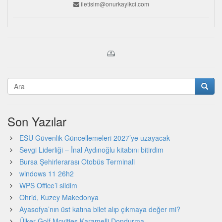
iletisim@onurkayikci.com
Son Yazılar
ESU Güvenlik Güncellemeleri 2027’ye uzayacak
Sevgi Liderliği – İnal Aydınoğlu kitabını bitirdim
Bursa Şehirlerarası Otobüs Terminali
windows 11 26h2
WPS Office’i sildim
Ohrid, Kuzey Makedonya
Ayasofya’nın üst katına bilet alıp çıkmaya değer mi?
Ülker Golf Mcvities Karamelli Dondurma