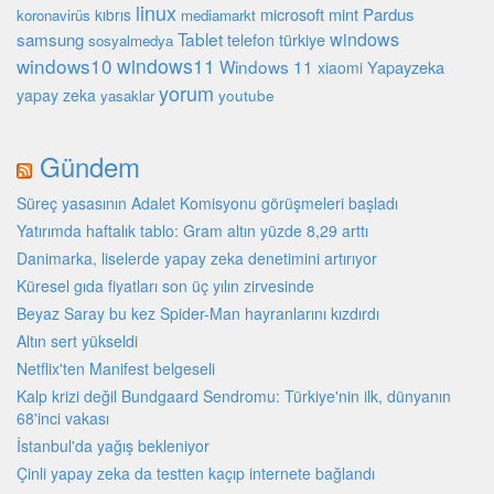
linux
microsoft
mint
Pardus
kıbrıs
koronavirüs
mediamarkt
Tablet
windows
samsung
türkiye
telefon
sosyalmedya
windows10
windows11
Windows 11
Yapayzeka
xiaomi
yorum
yapay zeka
youtube
yasaklar
Gündem
Süreç yasasının Adalet Komisyonu görüşmeleri başladı
Yatırımda haftalık tablo: Gram altın yüzde 8,29 arttı
Danimarka, liselerde yapay zeka denetimini artırıyor
Küresel gıda fiyatları son üç yılın zirvesinde
Beyaz Saray bu kez Spider-Man hayranlarını kızdırdı
Altın sert yükseldi
Netflix'ten Manifest belgeseli
Kalp krizi değil Bundgaard Sendromu: Türkiye'nin ilk, dünyanın
68'inci vakası
İstanbul'da yağış bekleniyor
Çinli yapay zeka da testten kaçıp internete bağlandı