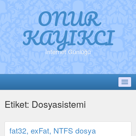
ONUR
KAYIKCI
İnternet Günlüğü
Toggl
Etiket:
Dosyasistemi
fat32, exFat, NTFS dosya