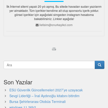
İlk İnternet sitemi yapalı 20 yılı aşmış. Bu sitede havadan sudan yazılarım
yer almaktadır. Tüm içerikler kendime ait olup sponsorlu içerik yoktur.
görsel içerikler için aşağıdaki simgeden instagram hesabıma
bakabilirsiniz. Linkler aşağıda!
iletisim@onurkayikci.com
Son Yazılar
ESU Güvenlik Güncellemeleri 2027’ye uzayacak
Sevgi Liderliği – İnal Aydınoğlu kitabını bitirdim
Bursa Şehirlerarası Otobüs Terminali
windows 11 26h2