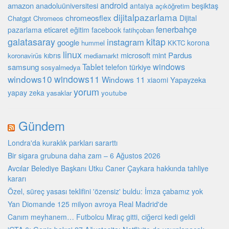
android
amazon
beşiktaş
anadoluüniversitesi
antalya
açıköğretim
dijitalpazarlama
chromeosflex
Dijital
Chatgpt
Chromeos
fenerbahçe
eticaret
pazarlama
eğitim
facebook
fatihçoban
galatasaray
kitap
instagram
google
korona
hummel
KKTC
linux
microsoft
mint
Pardus
kıbrıs
koronavirüs
mediamarkt
Tablet
windows
samsung
türkiye
telefon
sosyalmedya
windows10
windows11
Windows 11
Yapayzeka
xiaomi
yorum
yapay zeka
youtube
yasaklar
Gündem
Londra'da kuraklık parkları sararttı
Bir sigara grubuna daha zam – 6 Ağustos 2026
Avcılar Belediye Başkanı Utku Caner Çaykara hakkında tahliye
kararı
Özel, süreç yasası teklifini 'özensiz' buldu: İmza çabamız yok
Yan Diomande 125 milyon avroya Real Madrid'de
Canım meyhanem… Futbolcu Miraç gitti, ciğerci kedi geldi