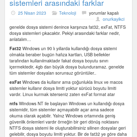
sistemleri arasındaki farklar
fat32,
25 Nisan 2023
Teknoloji
yorumlar kapalı
exFat,
onurkayikci
NTFS
genelde dosya sistemi denince karşınıza fat32, exFat, NTFS
dosya
dosya sistemleri çıkacaktır. Pekiyi arasındaki farklar nedir,
sistemleri
anlatalım…
arasındaki
Fat32
Windows un 90 lı yıllarda kullandığı dosya sistemi
farklar
olmakla beraber bugün hafıza kartları, USB bellekler
için
tarafından kullanılmaktadır fakat dosya boyutu sınırı
içermektedir, 4gb dan büyük dosya bulunduramaz. genelde
tüm sistemler dosyaları sorunsuz görüntüler..
exFat
Windows da kullanır ama çoğunlukla linux ve macos
sistemler kullanır dosya limiti yoktur sürücü boyutu limiti
vardır. Linux kurmak isterseniz zaten exFat format atar
ntfs
Windows NT ile başlayan Windows un kullandığı dosya
sistemidir, tüm sistemler açmayabilir açar ama sadece
okuma olarak açabilir. Yalnız Windows ortamında geniş
güvenlik önlemleri vardır örneğin bir geri dönüş noktasını
NTFS dosya sistemi ile oluşturabilirsiniz silinen dosyalar geri
gelebilir, dosya boyutu limiti yoktur. Bir de fat32 ye göre daha