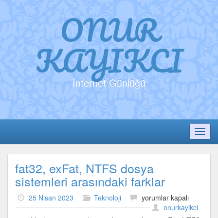
ONUR
KAYIKCI
İnternet Günlüğü
Toggl
fat32, exFat, NTFS dosya
sistemleri arasındaki farklar
fat32,
25 Nisan 2023
Teknoloji
yorumlar kapalı
exFat,
onurkayikci
NTFS