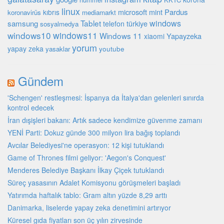
linux
microsoft
mint
Pardus
kıbrıs
koronavirüs
mediamarkt
Tablet
windows
samsung
türkiye
telefon
sosyalmedya
windows10
windows11
Windows 11
Yapayzeka
xiaomi
yorum
yapay zeka
youtube
yasaklar
Gündem
'Schengen' restleşmesi: İspanya da İtalya'dan gelenleri sınırda
kontrol edecek
İran dışişleri bakanı: Artık sadece kendimize güvenme zamanı
YENİ Parti: Dokuz günde 300 milyon lira bağış toplandı
Avcılar Belediyesi'ne operasyon: 12 kişi tutuklandı
Game of Thrones filmi geliyor: 'Aegon's Conquest'
Menderes Belediye Başkanı İlkay Çiçek tutuklandı
Süreç yasasının Adalet Komisyonu görüşmeleri başladı
Yatırımda haftalık tablo: Gram altın yüzde 8,29 arttı
Danimarka, liselerde yapay zeka denetimini artırıyor
Küresel gıda fiyatları son üç yılın zirvesinde