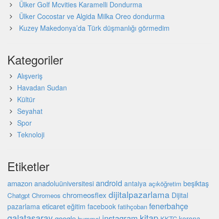
Ülker Golf Mcvities Karamelli Dondurma
Ülker Cocostar ve Algida Milka Oreo dondurma
Kuzey Makedonya’da Türk düşmanlığı görmedim
Kategoriler
Alışveriş
Havadan Sudan
Kültür
Seyahat
Spor
Teknoloji
Etiketler
android
amazon
beşiktaş
anadoluüniversitesi
antalya
açıköğretim
dijitalpazarlama
chromeosflex
Dijital
Chatgpt
Chromeos
fenerbahçe
eticaret
pazarlama
eğitim
facebook
fatihçoban
galatasaray
kitap
instagram
google
korona
hummel
KKTC