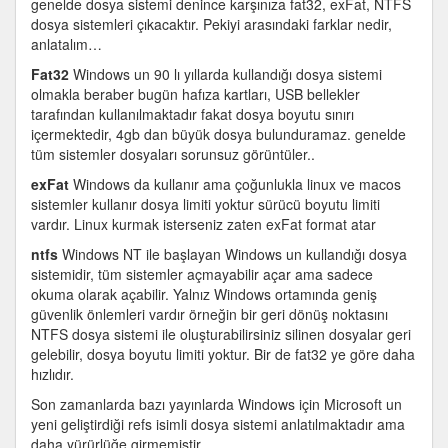
genelde dosya sistemi denince karşınıza fat32, exFat, NTFS
dosya
dosya sistemleri çıkacaktır. Pekiyi arasındaki farklar nedir,
sistemleri
anlatalım…
arasındaki
Fat32
Windows un 90 lı yıllarda kullandığı dosya sistemi
farklar
olmakla beraber bugün hafıza kartları, USB bellekler
için
tarafından kullanılmaktadır fakat dosya boyutu sınırı
içermektedir, 4gb dan büyük dosya bulunduramaz. genelde
tüm sistemler dosyaları sorunsuz görüntüler..
exFat
Windows da kullanır ama çoğunlukla linux ve macos
sistemler kullanır dosya limiti yoktur sürücü boyutu limiti
vardır. Linux kurmak isterseniz zaten exFat format atar
ntfs
Windows NT ile başlayan Windows un kullandığı dosya
sistemidir, tüm sistemler açmayabilir açar ama sadece
okuma olarak açabilir. Yalnız Windows ortamında geniş
güvenlik önlemleri vardır örneğin bir geri dönüş noktasını
NTFS dosya sistemi ile oluşturabilirsiniz silinen dosyalar geri
gelebilir, dosya boyutu limiti yoktur. Bir de fat32 ye göre daha
hızlıdır.
Son zamanlarda bazı yayınlarda Windows için Microsoft un
yeni geliştirdiği refs isimli dosya sistemi anlatılmaktadır ama
daha yürürlüğe girmemiştir…