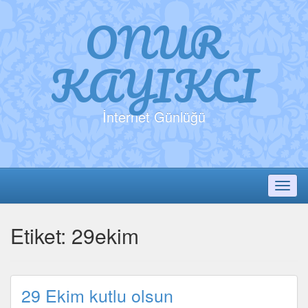
ONUR
KAYIKCI
İnternet Günlüğü
Toggl
Etiket:
29ekim
29 Ekim kutlu olsun