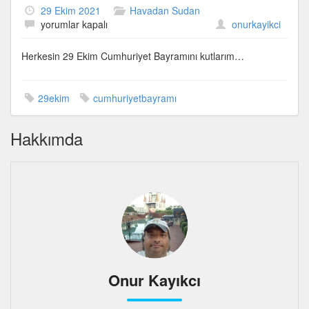
29 Ekim 2021
Havadan Sudan
29
yorumlar kapalı
onurkayikci
Ekim
kutlu
Herkesin 29 Ekim Cumhuriyet Bayramını kutlarım…
olsun
için
29ekim
cumhuriyetbayramı
Hakkımda
Onur Kayıkcı