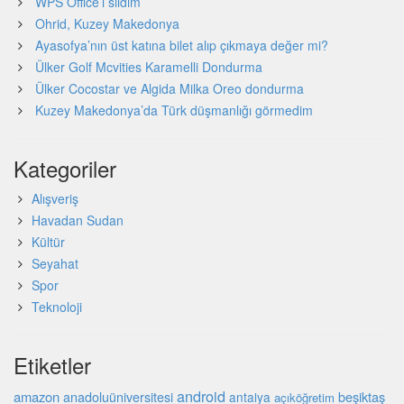
WPS Office’i sildim
Ohrid, Kuzey Makedonya
Ayasofya’nın üst katına bilet alıp çıkmaya değer mi?
Ülker Golf Mcvities Karamelli Dondurma
Ülker Cocostar ve Algida Milka Oreo dondurma
Kuzey Makedonya’da Türk düşmanlığı görmedim
Kategoriler
Alışveriş
Havadan Sudan
Kültür
Seyahat
Spor
Teknoloji
Etiketler
android
amazon
beşiktaş
anadoluüniversitesi
antalya
açıköğretim