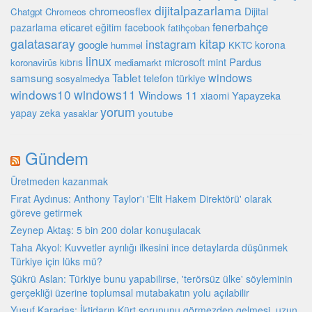
dijitalpazarlama
chromeosflex
Dijital
Chatgpt
Chromeos
fenerbahçe
eticaret
pazarlama
eğitim
facebook
fatihçoban
galatasaray
kitap
instagram
google
korona
hummel
KKTC
linux
microsoft
mint
Pardus
kıbrıs
koronavirüs
mediamarkt
Tablet
windows
samsung
türkiye
telefon
sosyalmedya
windows10
windows11
Windows 11
Yapayzeka
xiaomi
yorum
yapay zeka
youtube
yasaklar
Gündem
Üretmeden kazanmak
Fırat Aydınus: Anthony Taylor'ı 'Elit Hakem Direktörü' olarak
göreve getirmek
Zeynep Aktaş: 5 bin 200 dolar konuşulacak
Taha Akyol: Kuvvetler ayrılığı ilkesini ince detaylarda düşünmek
Türkiye için lüks mü?
Şükrü Aslan: Türkiye bunu yapabilirse, 'terörsüz ülke' söyleminin
gerçekliği üzerine toplumsal mutabakatın yolu açılabilir
Yusuf Karadaş: İktidarın Kürt sorununu görmezden gelmesi, uzun