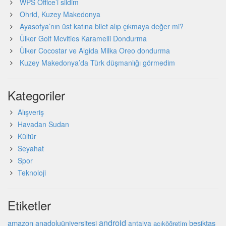
WPS Office’i sildim
Ohrid, Kuzey Makedonya
Ayasofya’nın üst katına bilet alıp çıkmaya değer mi?
Ülker Golf Mcvities Karamelli Dondurma
Ülker Cocostar ve Algida Milka Oreo dondurma
Kuzey Makedonya’da Türk düşmanlığı görmedim
Kategoriler
Alışveriş
Havadan Sudan
Kültür
Seyahat
Spor
Teknoloji
Etiketler
android
amazon
beşiktaş
anadoluüniversitesi
antalya
açıköğretim