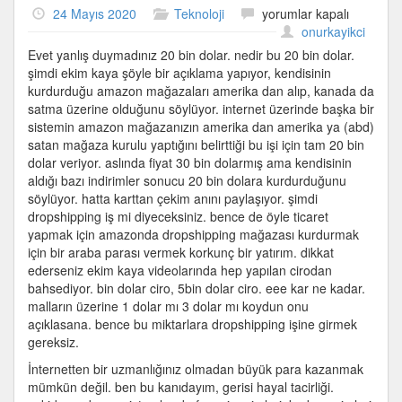
Ekim
24 Mayıs 2020
Teknoloji
yorumlar kapalı
Kaya
onurkayikci
ve
Evet yanlış duymadınız 20 bin dolar. nedir bu 20 bin dolar.
20000
şimdi ekim kaya şöyle bir açıklama yapıyor, kendisinin
Dolar
kurdurduğu amazon mağazaları amerika dan alıp, kanada da
için
satma üzerine olduğunu söylüyor. internet üzerinde başka bir
sistemin amazon mağazanızın amerika dan amerika ya (abd)
satan mağaza kurulu yaptığını belirttiği bu işi için tam 20 bin
dolar veriyor. aslında fiyat 30 bin dolarmış ama kendisinin
aldığı bazı indirimler sonucu 20 bin dolara kurdurduğunu
söylüyor. hatta karttan çekim anını paylaşıyor. şimdi
dropshipping iş mi diyeceksiniz. bence de öyle ticaret
yapmak için amazonda dropshipping mağazası kurdurmak
için bir araba parası vermek korkunç bir yatırım. dikkat
ederseniz ekim kaya videolarında hep yapılan cirodan
bahsediyor. bin dolar ciro, 5bin dolar ciro. eee kar ne kadar.
malların üzerine 1 dolar mı 3 dolar mı koydun onu
açıklasana. bence bu miktarlara dropshipping işine girmek
gereksiz.
İnternetten bir uzmanlığınız olmadan büyük para kazanmak
mümkün değil. ben bu kanıdayım, gerisi hayal tacirliği.