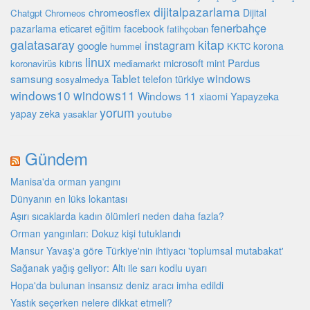
dijitalpazarlama
chromeosflex
Dijital
Chatgpt
Chromeos
fenerbahçe
eticaret
pazarlama
eğitim
facebook
fatihçoban
galatasaray
kitap
instagram
google
korona
hummel
KKTC
linux
microsoft
mint
Pardus
kıbrıs
koronavirüs
mediamarkt
Tablet
windows
samsung
türkiye
telefon
sosyalmedya
windows10
windows11
Windows 11
Yapayzeka
xiaomi
yorum
yapay zeka
youtube
yasaklar
Gündem
Manisa'da orman yangını
Dünyanın en lüks lokantası
Aşırı sıcaklarda kadın ölümleri neden daha fazla?
Orman yangınları: Dokuz kişi tutuklandı
Mansur Yavaş'a göre Türkiye'nin ihtiyacı 'toplumsal mutabakat'
Sağanak yağış geliyor: Altı ile sarı kodlu uyarı
Hopa'da bulunan insansız deniz aracı imha edildi
Yastık seçerken nelere dikkat etmeli?