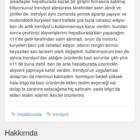
arkadaşlar hepsiburada kazak bir girişim firmasına satılmış.
Güle
biliyorsunuz trendyol aliexpress tarafından satın alındı ve
Trendyol
çinliler’de. trendyol aynı zamanda yemek siparişi yapıyor ve
için
motorsikletli kuryeleri beni trafikte çok fazla rahatsız ediyor.
ben de artık trendyol’u kullanmamaya karar verdim. bundan
sonra çevrimiçi alışverişlerimi hepsiburada’dan yapacağım.
n11’de getir tarafından satın alınmıştı. onun da motorlu
kuryeleri beni çok rahatsız ediyor. sitenin rengini kırmızı
beyazdan sarı lacivert olark değiştirdi. kullanmıyorum ben de.
ayrıca trendyol’dan aldığım ürünlerde bazı sorunlar çıktı yine
n11’de buna dahil. ben de artık hepsiburada üzerinden
alışveril yapmaya karar verdim. trendyol’un uygulaması
dolap’tan da memnun kalmadım. komisyon bedeli yüksek.
hala letgo’da bazı ürünlerde elden teslim seçeneği var.
dolap’ta zararına satacağıma hiç satmam. yada letgo’da
elden teslim ederim ikinciel ürünlerimi.
hepsiburada
trendyol
Hakkımda