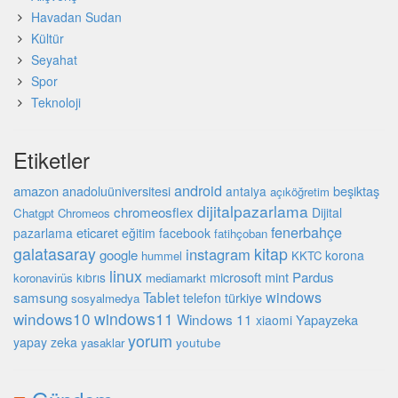
Havadan Sudan
Kültür
Seyahat
Spor
Teknoloji
Etiketler
android
amazon
beşiktaş
anadoluüniversitesi
antalya
açıköğretim
dijitalpazarlama
chromeosflex
Dijital
Chatgpt
Chromeos
fenerbahçe
eticaret
pazarlama
eğitim
facebook
fatihçoban
galatasaray
kitap
instagram
google
korona
hummel
KKTC
linux
microsoft
mint
Pardus
kıbrıs
koronavirüs
mediamarkt
Tablet
windows
samsung
türkiye
telefon
sosyalmedya
windows10
windows11
Windows 11
Yapayzeka
xiaomi
yorum
yapay zeka
youtube
yasaklar