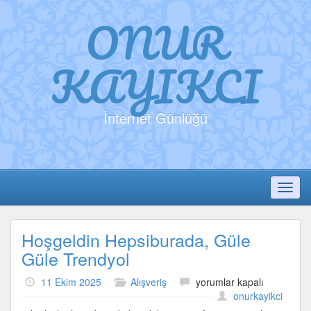
ONUR
KAYIKCI
İnternet Günlüğü
Toggl
Hoşgeldin Hepsiburada, Güle
Güle Trendyol
Hoşgeldin
11 Ekim 2025
Alışveriş
yorumlar kapalı
Hepsiburada,
onurkayikci
Güle