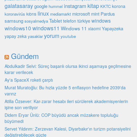
galatasaray
kitap
instagram
google
korona
hummel
KKTC
linux
microsoft
mint
Pardus
kıbrıs
koronavirüs
mediamarkt
Tablet
windows
samsung
türkiye
telefon
sosyalmedya
windows10
windows11
Windows 11
Yapayzeka
xiaomi
yorum
yapay zeka
youtube
yasaklar
Gündem
Abdulkadir Selvi: Süreç başarılı olursa ikinci aşamaya geçilmesine
karar verilecek
Ay'a SpaceX roketi çarptı
Murat Muratoğlu: Bu hızla yüzde 5 enflasyon hedefine 2039'da
varırız
Atilla Özsever: Kar-zarar hesabı ileri sürülerek akademisyenlerin
işine son veriliyor
Didem Eryar Ünlü: COP büyüdü ancak müzakere topluluğu
büyümedi
Servet Yıldırım: Zerzevan Kalesi, Diyarbakır'ın turizm potansiyelini
değiştirebilecek güçte