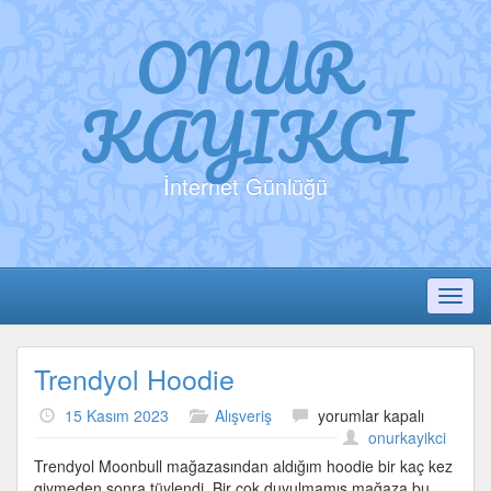
ONUR
KAYIKCI
İnternet Günlüğü
Toggl
Trendyol Hoodie
Trendyol
15 Kasım 2023
Alışveriş
yorumlar kapalı
Hoodie
onurkayikci
için
Trendyol Moonbull mağazasından aldığım hoodie bir kaç kez
giymeden sonra tüylendi. Bir çok duyulmamış mağaza bu