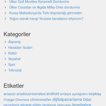
Ülker Golf Mcvities Karamelli Dondurma
Ülker Cocostar ve Algida Milka Oreo dondurma
Kuzey Makedonya’da Türk düşmanlığı görmedim
Yoğun olarak hangi Youtube kanallarını izliyorum?
Kategoriler
Alışveriş
Havadan Sudan
Kültür
Seyahat
Spor
Teknoloji
Etiketler
android
amazon
beşiktaş
anadoluüniversitesi
antalya
açıköğretim
dijitalpazarlama
chromeosflex
Dijital
Chatgpt
Chromeos
fenerbahçe
eticaret
pazarlama
eğitim
facebook
fatihçoban