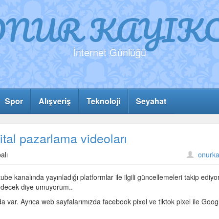
ONUR KAYIKC
İnternet Günlüğü
Spor
Alışveriş
Teknoloji
Seyahat
jital pazarlama videoları
alı
onurka
ube kanalında yayınladığı platformlar ile ilgili güncellemeleri takip ediy
m edecek diye umuyorum..
a var. Ayrıca web sayfalarımızda facebook pixel ve tiktok pixel ile Goog