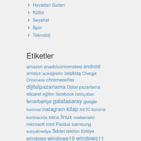
Havadan Sudan
Kültür
Seyahat
Spor
Teknoloji
Etiketler
android
amazon
anadoluüniversitesi
beşiktaş
antalya
açıköğretim
Chatgpt
chromeosflex
Chromeos
dijitalpazarlama
Dijital pazarlama
eticaret
eğitim
facebook
fatihçoban
galatasaray
fenerbahçe
google
kitap
instagram
korona
hummel
KKTC
linux
kıbrıs
koronavirüs
mediamarkt
microsoft
mint
Pardus
samsung
Tablet
türkiye
telefon
sosyalmedya
windows10
windows11
windows