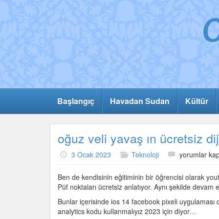
Başlangıç
Havadan Sudan
Kültür
oğuz veli yavaş ın ücretsiz di
oğuz
3 Ocak 2023
Teknoloji
yorumlar kap
veli
yavaş
Ben de kendisinin eğitiminin bir öğrencisi olarak yout
ın
Püf noktaları ücretsiz anlatıyor. Aynı şekilde deva
ücretsiz
Bunlar içerisinde ios 14 facebook pixeli uygulaması d
dijital
analytics kodu kullanmalıyız 2023 için diyor…
pazarlama