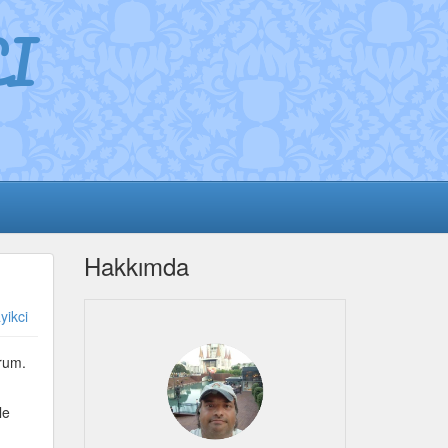
I
Hakkımda
yikci
orum.
le