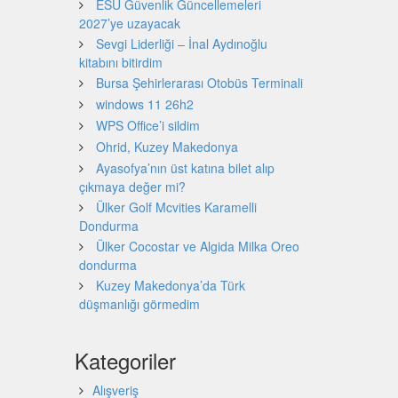
ESU Güvenlik Güncellemeleri
2027’ye uzayacak
Sevgi Liderliği – İnal Aydınoğlu
kitabını bitirdim
Bursa Şehirlerarası Otobüs Terminali
windows 11 26h2
WPS Office’i sildim
Ohrid, Kuzey Makedonya
Ayasofya’nın üst katına bilet alıp
çıkmaya değer mi?
Ülker Golf Mcvities Karamelli
Dondurma
Ülker Cocostar ve Algida Milka Oreo
dondurma
Kuzey Makedonya’da Türk
düşmanlığı görmedim
Kategoriler
Alışveriş