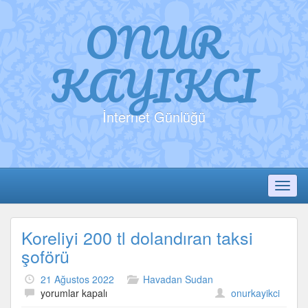
ONUR
KAYIKCI
İnternet Günlüğü
Toggl
Koreliyi 200 tl dolandıran taksi
şoförü
21 Ağustos 2022
Havadan Sudan
Koreliyi
yorumlar kapalı
onurkayikci
200