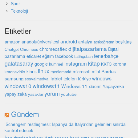
Spor
Teknoloji
Etiketler
android
amazon
beşiktaş
anadoluüniversitesi
antalya
açıköğretim
dijitalpazarlama
chromeosflex
Dijital
Chatgpt
Chromeos
fenerbahçe
eticaret
pazarlama
eğitim
facebook
fatihçoban
galatasaray
kitap
instagram
google
korona
hummel
KKTC
linux
microsoft
mint
Pardus
kıbrıs
koronavirüs
mediamarkt
Tablet
windows
samsung
türkiye
telefon
sosyalmedya
windows10
windows11
Windows 11
Yapayzeka
xiaomi
yorum
yapay zeka
youtube
yasaklar
Gündem
'Schengen' restleşmesi: İspanya da İtalya'dan gelenleri sınırda
kontrol edecek