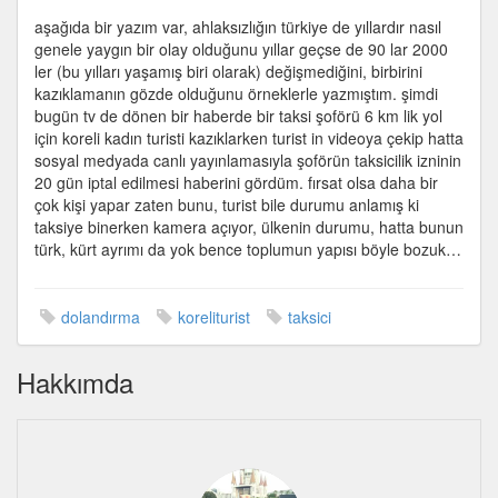
tl
aşağıda bir yazım var, ahlaksızlığın türkiye de yıllardır nasıl
dolandıran
genele yaygın bir olay olduğunu yıllar geçse de 90 lar 2000
taksi
ler (bu yılları yaşamış biri olarak) değişmediğini, birbirini
şoförü
kazıklamanın gözde olduğunu örneklerle yazmıştım. şimdi
için
bugün tv de dönen bir haberde bir taksi şoförü 6 km lik yol
için koreli kadın turisti kazıklarken turist in videoya çekip hatta
sosyal medyada canlı yayınlamasıyla şoförün taksicilik izninin
20 gün iptal edilmesi haberini gördüm. fırsat olsa daha bir
çok kişi yapar zaten bunu, turist bile durumu anlamış ki
taksiye binerken kamera açıyor, ülkenin durumu, hatta bunun
türk, kürt ayrımı da yok bence toplumun yapısı böyle bozuk…
dolandırma
koreliturist
taksici
Hakkımda